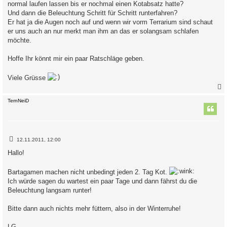
normal laufen lassen bis er nochmal einen Kotabsatz hatte?
Und dann die Beleuchtung Schritt für Schritt runterfahren?
Er hat ja die Augen noch auf und wenn wir vorm Terrarium sind schaut
er uns auch an nur merkt man ihm an das er solangsam schlafen
möchte.
Hoffe Ihr könnt mir ein paar Ratschläge geben.
Viele Grüsse
c
TernNeiD
B
12.11.2011, 12:00
e
i
Hallo!
t
r
a
Bartagamen machen nicht unbedingt jeden 2. Tag Kot.
g
Ich würde sagen du wartest ein paar Tage und dann fährst du die
Beleuchtung langsam runter!
Bitte dann auch nichts mehr füttern, also in der Winterruhe!
LG