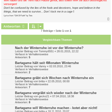
WIR haben uns die Tiere nach Hause geholt, also sollten WIR sie auch bestmöglichst
versorgen!
Don't be confused by the lies of the fools and deceivers, hope and believe in the
things, that we need to survive... Don´t lock me in a cage
!
Lyrics from "Gift Of Faith" by Toto
Antworten
c
7 Beiträge • Seite
1
von
1
Vergleichbare Themen
Nach der Winterruhe ist vor der Winterruhe?
Letzter Beitrag von
Tommy6551
«
28.01.2015, 22:22
Verfasst in
Verhaltensweise
Antworten:
5
Bartagame hält seit 4Monaten Winterruhe
Letzter Beitrag von
Vanny
«
02.03.2010, 23:46
Verfasst in
Verhaltensweise
Antworten:
2
Bartagame gräbt sich Wochen nach Winterruhe ein
Letzter Beitrag von
britta
«
22.05.2010, 00:00
Verfasst in
Verhaltensweise
Antworten:
7
Bartagame vergräbt sich wieder nach der Winterruhe
Letzter Beitrag von
gecko21
«
07.04.2010, 18:38
Verfasst in
Verhaltensweise
Antworten:
8
Bartagame will Winterruhe machen - kotet aber nicht!
Letzter Beitrag von
britta
«
18.11.2010, 20:07