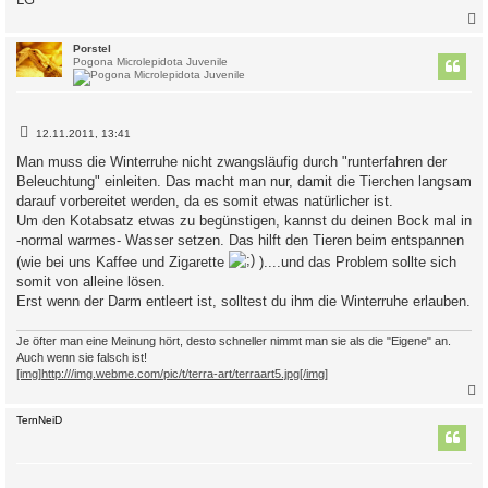
c
Porstel
Pogona Microlepidota Juvenile
B
12.11.2011, 13:41
e
i
Man muss die Winterruhe nicht zwangsläufig durch "runterfahren der
t
Beleuchtung" einleiten. Das macht man nur, damit die Tierchen langsam
r
a
darauf vorbereitet werden, da es somit etwas natürlicher ist.
g
Um den Kotabsatz etwas zu begünstigen, kannst du deinen Bock mal in
-normal warmes- Wasser setzen. Das hilft den Tieren beim entspannen
(wie bei uns Kaffee und Zigarette
)....und das Problem sollte sich
somit von alleine lösen.
Erst wenn der Darm entleert ist, solltest du ihm die Winterruhe erlauben.
Je öfter man eine Meinung hört, desto schneller nimmt man sie als die "Eigene" an.
Auch wenn sie falsch ist!
[img]http:///img.webme.com/pic/t/terra-art/terraart5.jpg[/img]
c
TernNeiD