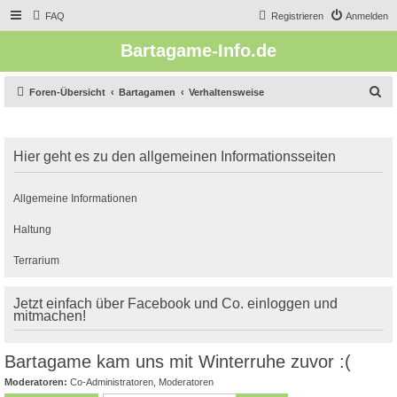
FAQ
Registrieren
Anmelden
Bartagame-Info.de
S
Foren-Übersicht
Bartagamen
Verhaltensweise
u
c
Hier geht es zu den allgemeinen Informationsseiten
h
e
Allgemeine Informationen
Haltung
Terrarium
Jetzt einfach über Facebook und Co. einloggen und
mitmachen!
Bartagame kam uns mit Winterruhe zuvor :(
Moderatoren:
Co-Administratoren
,
Moderatoren