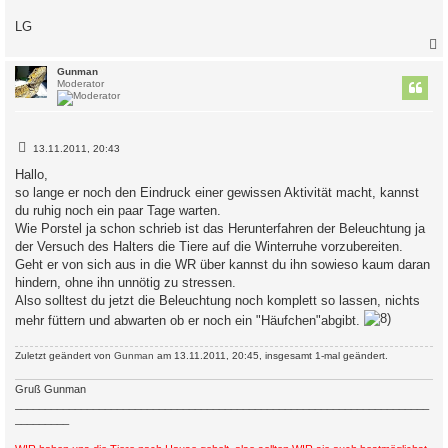
LG
c
Gunman
Moderator
B
13.11.2011, 20:43
e
i
Hallo,
t
so lange er noch den Eindruck einer gewissen Aktivität macht, kannst
r
a
du ruhig noch ein paar Tage warten.
g
Wie Porstel ja schon schrieb ist das Herunterfahren der Beleuchtung ja
der Versuch des Halters die Tiere auf die Winterruhe vorzubereiten.
Geht er von sich aus in die WR über kannst du ihn sowieso kaum daran
hindern, ohne ihn unnötig zu stressen.
Also solltest du jetzt die Beleuchtung noch komplett so lassen, nichts
mehr füttern und abwarten ob er noch ein "Häufchen"abgibt.
Zuletzt geändert von
Gunman
am 13.11.2011, 20:45, insgesamt 1-mal geändert.
Gruß Gunman
_____________________________________________________________________
_________