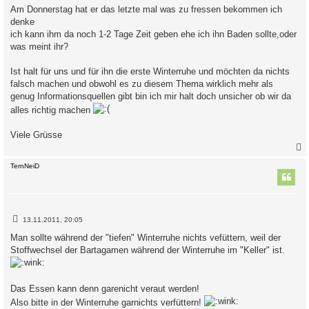
Am Donnerstag hat er das letzte mal was zu fressen bekommen ich
denke
ich kann ihm da noch 1-2 Tage Zeit geben ehe ich ihn Baden sollte,oder
was meint ihr?
Ist halt für uns und für ihn die erste Winterruhe und möchten da nichts
falsch machen und obwohl es zu diesem Thema wirklich mehr als
genug Informationsquellen gibt bin ich mir halt doch unsicher ob wir da
alles richtig machen
Viele Grüsse
c
TernNeiD
B
13.11.2011, 20:05
e
i
Man sollte während der "tiefen" Winterruhe nichts vefüttern, weil der
t
Stoffwechsel der Bartagamen während der Winterruhe im "Keller" ist.
r
a
g
Das Essen kann denn garenicht veraut werden!
Also bitte in der Winterruhe garnichts verfüttern!