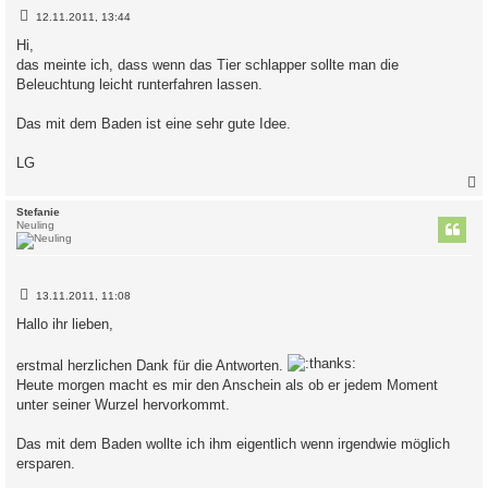
B
12.11.2011, 13:44
e
i
Hi,
t
das meinte ich, dass wenn das Tier schlapper sollte man die
r
a
Beleuchtung leicht runterfahren lassen.
g
Das mit dem Baden ist eine sehr gute Idee.
LG
c
Stefanie
Neuling
B
13.11.2011, 11:08
e
i
Hallo ihr lieben,
t
r
a
erstmal herzlichen Dank für die Antworten.
g
Heute morgen macht es mir den Anschein als ob er jedem Moment
unter seiner Wurzel hervorkommt.
Das mit dem Baden wollte ich ihm eigentlich wenn irgendwie möglich
ersparen.