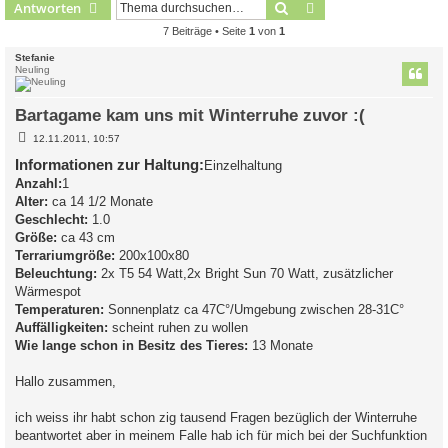
Suche
Erweiterte Suche
Antworten
7 Beiträge • Seite
1
von
1
Stefanie
Neuling
Bartagame kam uns mit Winterruhe zuvor :(
B
12.11.2011, 10:57
e
i
Informationen zur Haltung:
Einzelhaltung
t
Anzahl:
1
r
a
Alter:
ca 14 1/2 Monate
g
Geschlecht:
1.0
Größe:
ca 43 cm
Terrariumgröße:
200x100x80
Beleuchtung:
2x T5 54 Watt,2x Bright Sun 70 Watt, zusätzlicher
Wärmespot
Temperaturen:
Sonnenplatz ca 47C°/Umgebung zwischen 28-31C°
Auffälligkeiten:
scheint ruhen zu wollen
Wie lange schon in Besitz des Tieres:
13 Monate
Hallo zusammen,
ich weiss ihr habt schon zig tausend Fragen bezüglich der Winterruhe
beantwortet aber in meinem Falle hab ich für mich bei der Suchfunktion