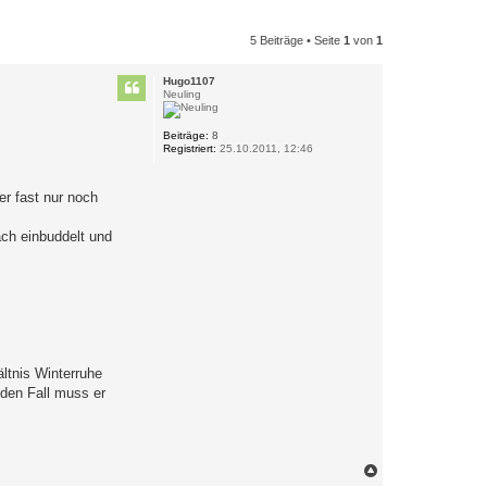
5 Beiträge • Seite
1
von
1
Hugo1107
Neuling
Beiträge:
8
Registriert:
25.10.2011, 12:46
er fast nur noch
ach einbuddelt und
ltnis Winterruhe
eden Fall muss er
N
a