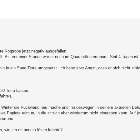
erte Suche
 Kotprobe jetzt negativ ausgefallen.
oll. Bis vor einer Stunde war er noch im Quarantäneterrarium. Seit 4 Tagen ist 
hin in ein Sand-Terra umgesetzt. Ich habe aber Angst, dass er sich nicht einf
x30 Terra lassen.
fahren.
 Winter die Rückwand neu mache und ihn deswegen in seinem aktuellen Behä
 Papiere reintun, in die er sich aber wiederrum nicht eingraben kann. Auf j
terruhe.
en, wie ich es anders lösen könnte?