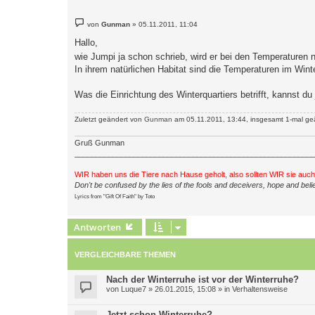
B
von
Gunman
»
05.11.2011, 11:04
e
i
Hallo,
t
r
wie Jumpi ja schon schrieb, wird er bei den Temperaturen ni
a
In ihrem natürlichen Habitat sind die Temperaturen im Wint
g
Was die Einrichtung des Winterquartiers betrifft, kannst d
Zuletzt geändert von
Gunman
am 05.11.2011, 13:44, insgesamt 1-mal ge
Gruß Gunman
_________________________________________________________
WIR haben uns die Tiere nach Hause geholt, also sollten WIR sie auc
Don't be confused by the lies of the fools and deceivers, hope and belie
Lyrics from "Gift Of Faith" by Toto
Antworten
VERGLEICHBARE THEMEN
Nach der Winterruhe ist vor der Winterruhe?
von
Luque7
»
26.01.2015, 15:08
» in
Verhaltensweise
Jetzt schon Winterruhe?