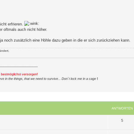
cht erfrieren.
er oftmals auch nicht höher.
u ja noch zusätzlich eine Höhle dazu geben in die er sich zurückziehen kann.
ändert.
_____________________
h bestmöglichst versorgen!
ve in the things, that we need to survive... Don´t lock me in a cage
!
ANTWORTEN
A
5
n