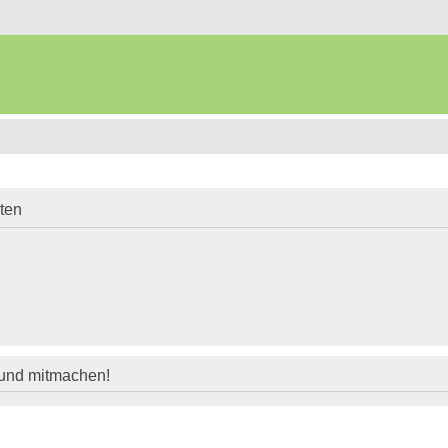
iten
 und mitmachen!