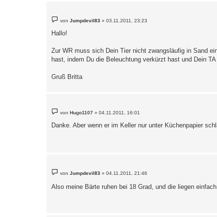
B
von
Jumpdevil83
»
03.11.2011, 23:23
e
i
Hallo!
t
r
a
Zur WR muss sich Dein Tier nicht zwangsläufig in Sand ei
g
hast, indem Du die Beleuchtung verkürzt hast und Dein TA
Gruß Britta
B
von
Hugo1107
»
04.11.2011, 16:01
e
i
Danke. Aber wenn er im Keller nur unter Küchenpapier schläf
t
r
a
g
B
von
Jumpdevil83
»
04.11.2011, 21:46
e
i
Also meine Bärte ruhen bei 18 Grad, und die liegen einfach
t
r
a
g