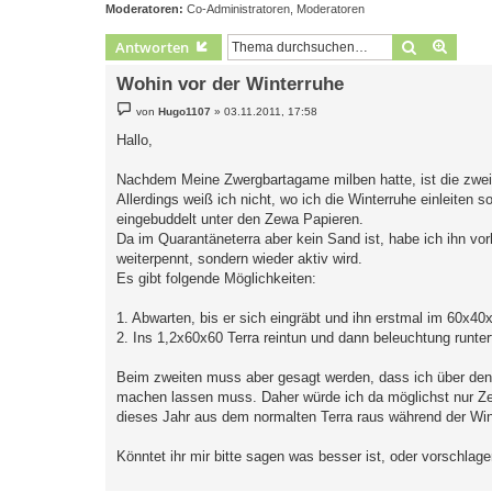
Moderatoren:
Co-Administratoren
,
Moderatoren
Suche
Erweit
Antworten
Wohin vor der Winterruhe
B
von
Hugo1107
»
03.11.2011, 17:58
e
i
Hallo,
t
r
a
Nachdem Meine Zwergbartagame milben hatte, ist die zweite
g
Allerdings weiß ich nicht, wo ich die Winterruhe einleiten s
eingebuddelt unter den Zewa Papieren.
Da im Quarantäneterra aber kein Sand ist, habe ich ihn vor
weiterpennt, sondern wieder aktiv wird.
Es gibt folgende Möglichkeiten:
1. Abwarten, bis er sich eingräbt und ihn erstmal im 60x40
2. Ins 1,2x60x60 Terra reintun und dann beleuchtung runter
Beim zweiten muss aber gesagt werden, dass ich über den
machen lassen muss. Daher würde ich da möglichst nur Zewa
dieses Jahr aus dem normalten Terra raus während der Win
Könntet ihr mir bitte sagen was besser ist, oder vorschlag