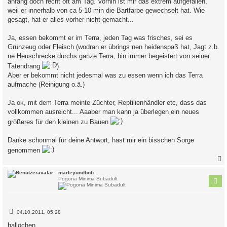
anfang doch recht oft am Tag. Vorhin ist mir das extrem aufgefallen,
weil er innerhalb von ca 5-10 min die Bartfarbe gewechselt hat. Wie
gesagt, hat er alles vorher nicht gemacht...
Ja, essen bekommt er im Terra, jeden Tag was frisches, sei es
Grünzeug oder Fleisch (wodran er übrings nen heidenspaß hat, Jagt z.b.
ne Heuschrecke durchs ganze Terra, bin immer begeistert von seiner
Tatendrang
)
Aber er bekommt nicht jedesmal was zu essen wenn ich das Terra
aufmache (Reinigung o.ä.)
Ja ok, mit dem Terra meinte Züchter, Reptilienhändler etc, dass das
vollkommen ausreicht... Aaaber man kann ja überlegen ein neues
größeres für den kleinen zu Bauen
Danke schonmal für deine Antwort, hast mir ein bisschen Sorge
genommen
c
marleyundbob
Pogona Minima Subadult
B
04.10.2011, 05:28
e
i
hallöchen