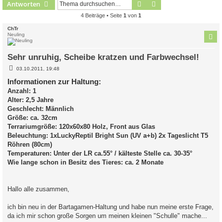
Suche
Erweiterte Suche
Antworten
4 Beiträge • Seite
1
von
1
ChTr
Neuling
Sehr unruhig, Scheibe kratzen und Farbwechsel!
B
03.10.2011, 19:48
e
i
Informationen zur Haltung:
t
Anzahl: 1
r
a
Alter: 2,5 Jahre
g
Geschlecht: Männlich
Größe: ca. 32cm
Terrariumgröße: 120x60x80 Holz, Front aus Glas
Beleuchtung: 1xLuckyReptil Bright Sun (UV a+b) 2x Tageslicht T5
Röhren (80cm)
Temperaturen: Unter der LR ca.55° / kälteste Stelle ca. 30-35°
Wie lange schon in Besitz des Tieres: ca. 2 Monate
Hallo alle zusammen,
ich bin neu in der Bartagamen-Haltung und habe nun meine erste Frage,
da ich mir schon große Sorgen um meinen kleinen "Schulle" mache...