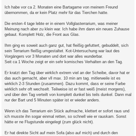
Ich habe vor ca 2. Monaten eine Bartagame von meinem Freund
übernommen, da er kein Platz mehr für das Tierchen hatte.
Die ersten 4 tage lebte er in einem Vollglasterrarium, was meiner
Meinung nach aber zu klein war. Ich habe ihm dann ein neues Zuhause
gebaut. Komplett Holz, die Front aus Glas.
Ihm ging es soweit auch ganz gut, hat fleißig gefuttert, gebuddelt, sich
sein Terrarium fleißig umgestaltet. Kot-Untersuchung war laut des
Vorgängers vor 3 Monaten und dort war alles wunderbar.
Seit ca 1 Woche zeigt er ein sehr komisches Verhalten an den Tag.
Er kratzt den Tag über wirklich extrem viel an der Scheibe, davor hat er
das auch gemacht, aber vll max. 10 min am tag. mitlerweile ist es
wirklich 2-3 Stunden (zusammen). Dazu kommt, dass er seine Farbe
wirklich sehr oft wechselt. Teilweise ist er fast weiß (meist morgens),
und über den Tag verteilt von komplett dunkel bis teils dunkel. Dann mal
nur der Bart und 5 Minuten später ist er wieder anders.
Wenn ich das Terrarium ein Stück aufmache, klettert er sofort raus und
ich musste ihn sogar einmal retten, so schnell wie er rauskam. Sonst
hätte er ne Flugstunde eingelegt (zum glück nicht).
Er hat direkte Sicht auf mein Sofa (also auf mich) und durch den