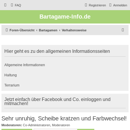
FAQ
Registrieren
Anmelden
Bartagame-Info.de
S
Foren-Übersicht
Bartagamen
Verhaltensweise
u
c
Hier geht es zu den allgemeinen Informationsseiten
h
e
Allgemeine Informationen
Haltung
Terrarium
Jetzt einfach über Facebook und Co. einloggen und
mitmachen!
Sehr unruhig, Scheibe kratzen und Farbwechsel!
Moderatoren:
Co-Administratoren
,
Moderatoren