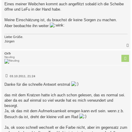
Eines meiner Weibchen kommt auch angeflitzt sobald ich die Scheibe
öffne und LeFu in der Hand habe.
Meine Einschätzung ist, du brauchst dir keine Sorgen zu machen.
Aber beobachte ihn weiter
Liebe Grüße.
Jürgen
c
ChTr
Neuling
B
03.10.2011, 21:24
e
i
Danke für die schnelle Antwort erstmal
t
r
a
das mit dem Kratzen hatte ich auch schon gelesen, das es normal sei.
g
aber da es auf einmal so viel wurde hat es mich verwundert und
besorgt.
Ja, ok das mit dem Aufmerksamkeit erregen kann evtl sein. wenn z.b.
Besuch da ist, dreht der kleine voll am Rad
Ja, ok sooo schnell wechselt er die Farbe nicht, aber im gegensatz zum