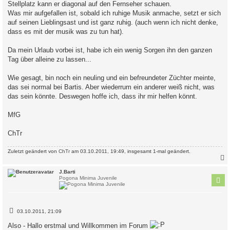
Stellplatz kann er diagonal auf den Fernseher schauen.
Was mir aufgefallen ist, sobald ich ruhige Musik anmache, setzt er sich
auf seinen Lieblingsast und ist ganz ruhig. (auch wenn ich nicht denke,
dass es mit der musik was zu tun hat).
Da mein Urlaub vorbei ist, habe ich ein wenig Sorgen ihn den ganzen
Tag über alleine zu lassen...
Wie gesagt, bin noch ein neuling und ein befreundeter Züchter meinte,
das sei normal bei Bartis. Aber wiederrum ein anderer weiß nicht, was
das sein könnte. Deswegen hoffe ich, dass ihr mir helfen könnt.
MfG
ChTr
Zuletzt geändert von
ChTr
am 03.10.2011, 19:49, insgesamt 1-mal geändert.
c
J.Barti
Pogona Minima Juvenile
B
03.10.2011, 21:09
e
i
Also - Hallo erstmal und Willkommen im Forum
t