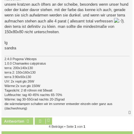
t
unsere kratzen auch öfters an der scheibe, besonders wenn unser hund
r
a
oder der kater davor stehen. mit der farbe das kenne ich auch, gerade
g
wenn sie sich aufwärmen werden sie dunkel. und wenn wir unser terra
aufmachen stehen auch alle 4 parat ( allesamt total verfressen
).
dein terra ist definitiv zu klein. man sollte die mindestmaße von
150x80x80 nicht unterschreiten.
lg
sandra
2.4.0 Pogona Vitticeps
1.0.0 Chamaeleo calyptratus
terra: 200x140x130
terra 2: 150x160x130
terra 3:90x60x130
UV: 2x repti glo 26W
Wärme:2x sun glo 150W
Tageslicht: 2 t8 röhren mit 58watt
Luftfeuchte: tag 40-45% nachts 65-70%
Wärme: tag 30-55Grad nachts 20-25grad
die wärmelampen schalten wir im sommer entweder einzeln oder ganz aus
(dachwohnung)
Antworten
c
4 Beiträge • Seite
1
von
1