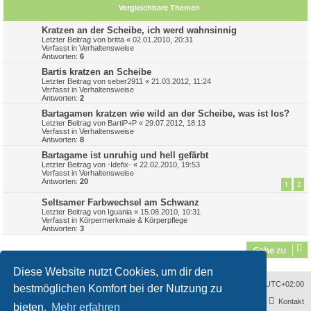
Vergleichbare Themen
Kratzen an der Scheibe, ich werd wahnsinnig
Letzter Beitrag von
britta
«
02.01.2010, 20:31
Verfasst in
Verhaltensweise
Antworten:
6
Bartis kratzen an Scheibe
Letzter Beitrag von
seber2911
«
21.03.2012, 11:24
Verfasst in
Verhaltensweise
Antworten:
2
Bartagamen kratzen wie wild an der Scheibe, was ist los?
Letzter Beitrag von
BartiP+P
«
29.07.2012, 18:13
Verfasst in
Verhaltensweise
Antworten:
8
Bartagame ist unruhig und hell gefärbt
Letzter Beitrag von
-Idefix-
«
22.02.2010, 19:53
Verfasst in
Verhaltensweise
Antworten:
20
1
2
Seltsamer Farbwechsel am Schwanz
Letzter Beitrag von
Iguania
«
15.08.2010, 10:31
Verfasst in
Körpermerkmale & Körperpflege
Antworten:
3
Gehe zu
Diese Website nutzt Cookies, um dir den
Sitemap
Alle Cookies löschen
Impressum
Alle Zeiten sind
UTC+02:00
bestmöglichen Komfort bei der Nutzung zu
Kontakt
bieten.
Mehr erfahren