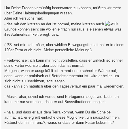
r
a
Um Deine Fragen vernünftig beantworten zu können, müßten wir mehr
g
über Deine Haltungsbedingungen wissen.
Aber ich versuchs mal:
- das mit den kratzen an der ist normal, meine kratzen auch
Gründe können sein: sie wollen einfach nur raus, sie sehen etwas was
ihre Aufmerksamkeit erregt, usw.
( PS: sei mir nicht böse, aber wirklich Bewegungsfreiheit hat er in einem
120er Terra auch nicht: Meine persönliche Meinung )
- Farbwechsel: ich kann mir nicht vorstellen, dass er wirklich so schnell
seine Farbe wechselt, aber auch das ist normal.
Morgens, wenn er ausgekühlt ist, nimmt er so schneller Wärme auf,
dann, wenn er praktisch auf Betriebstemperatur ist, wird er heller, um
sich nicht zu überhitzen, sozusagen...
das kann sich natürlich über den Tagesverlauf ein paar mal wiederholen.
- Musik: also, soviel ich weiss, sind Bartagamen sogut wie Taub, ich
kann mir nur vorstellen, dass er auf Bassvibrationen reagiert.
- naja, und dass er aus dem Terra kommt, wenn Du die Scheibe
aufmachst, er ergreift einfache diese Möglichkeit um rauszukommen.
Fütterst du ihn im Terra?, weiss er dass er dann Futter bekommt?