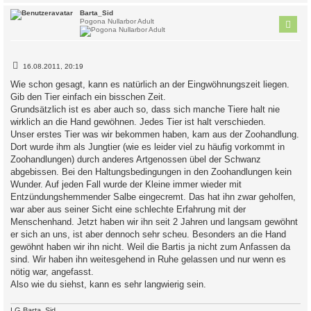
c
Barta_Sid
Pogona Nullarbor Adult
B
16.08.2011, 20:19
e
i
Wie schon gesagt, kann es natürlich an der Eingwöhnungszeit liegen.
t
Gib den Tier einfach ein bisschen Zeit.
r
a
Grundsätzlich ist es aber auch so, dass sich manche Tiere halt nie
g
wirklich an die Hand gewöhnen. Jedes Tier ist halt verschieden.
Unser erstes Tier was wir bekommen haben, kam aus der Zoohandlung.
Dort wurde ihm als Jungtier (wie es leider viel zu häufig vorkommt in
Zoohandlungen) durch anderes Artgenossen übel der Schwanz
abgebissen. Bei den Haltungsbedingungen in den Zoohandlungen kein
Wunder. Auf jeden Fall wurde der Kleine immer wieder mit
Entzündungshemmender Salbe eingecremt. Das hat ihn zwar geholfen,
war aber aus seiner Sicht eine schlechte Erfahrung mit der
Menschenhand. Jetzt haben wir ihn seit 2 Jahren und langsam gewöhnt
er sich an uns, ist aber dennoch sehr scheu. Besonders an die Hand
gewöhnt haben wir ihn nicht. Weil die Bartis ja nicht zum Anfassen da
sind. Wir haben ihn weitesgehend in Ruhe gelassen und nur wenn es
nötig war, angefasst.
Also wie du siehst, kann es sehr langwierig sein.
LG Barta_Sid.