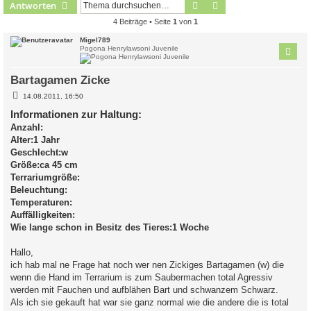
Suche
Erweiterte Suche
Antworten
4 Beiträge • Seite
1
von
1
Migel789
Pogona Henrylawsoni Juvenile
Bartagamen Zicke
B
14.08.2011, 16:50
e
i
Informationen zur Haltung:
t
Anzahl:
r
a
Alter:1 Jahr
g
Geschlecht:w
Größe:ca 45 cm
Terrariumgröße:
Beleuchtung:
Temperaturen:
Auffälligkeiten:
Wie lange schon in Besitz des Tieres:1 Woche
Hallo,
ich hab mal ne Frage hat noch wer nen Zickiges Bartagamen (w) die
wenn die Hand im Terrarium is zum Saubermachen total Agressiv
werden mit Fauchen und aufblähen Bart und schwanzem Schwarz.
Als ich sie gekauft hat war sie ganz normal wie die andere die is total