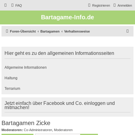
FAQ
Registrieren
Anmelden
Bartagame-Info.de
S
Foren-Übersicht
Bartagamen
Verhaltensweise
u
c
Hier geht es zu den allgemeinen Informationsseiten
h
e
Allgemeine Informationen
Haltung
Terrarium
Jetzt einfach über Facebook und Co. einloggen und
mitmachen!
Bartagamen Zicke
Moderatoren:
Co-Administratoren
,
Moderatoren