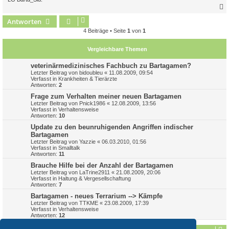
Antworten
c
4 Beiträge • Seite
1
von
1
Vergleichbare Themen
veterinärmedizinisches Fachbuch zu Bartagamen?
Letzter Beitrag von
bidoubleu
«
11.08.2009, 09:54
Verfasst in
Krankheiten & Tierärzte
Antworten:
2
Frage zum Verhalten meiner neuen Bartagamen
Letzter Beitrag von
Pnick1986
«
12.08.2009, 13:56
Verfasst in
Verhaltensweise
Antworten:
10
Update zu den beunruhigenden Angriffen indischer
Bartagamen
Letzter Beitrag von
Yazzie
«
06.03.2010, 01:56
Verfasst in
Smalltalk
Antworten:
11
Brauche Hilfe bei der Anzahl der Bartagamen
Letzter Beitrag von
LaTrine2911
«
21.08.2009, 20:06
Verfasst in
Haltung & Vergesellschaftung
Antworten:
7
Bartagamen - neues Terrarium --> Kämpfe
Letzter Beitrag von
TTKME
«
23.08.2009, 17:39
Verfasst in
Verhaltensweise
Antworten:
12