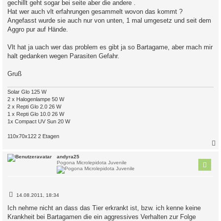
gechillt geht sogar bei seite aber die andere .
Hat wer auch vlt erfahrungen gesammelt wovon das kommt ?
Angefasst wurde sie auch nur von unten, 1 mal umgesetz und seit dem
Aggro pur auf Hände.
Vlt hat ja uach wer das problem es gibt ja so Bartagame, aber mach mir
halt gedanken wegen Parasiten Gefahr.
Gruß
Solar Glo 125 W
2 x Halogenlampe 50 W
2 x Repti Glo 2.0 26 W
1 x Repti Glo 10.0 26 W
1x Compact UV Sun 20 W
110x70x122 2 Etagen
c
andyra25
Pogona Microlepidota Juvenile
B
14.08.2011, 18:34
e
i
Ich nehme nicht an dass das Tier erkrankt ist, bzw. ich kenne keine
t
Krankheit bei Bartagamen die ein aggressives Verhalten zur Folge
r