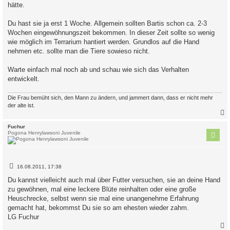
a
hätte.
g
Du hast sie ja erst 1 Woche. Allgemein sollten Bartis schon ca. 2-3
Wochen eingewöhnungszeit bekommen. In dieser Zeit sollte so wenig
wie möglich im Terrarium hantiert werden. Grundlos auf die Hand
nehmen etc. sollte man die Tiere sowieso nicht.
Warte einfach mal noch ab und schau wie sich das Verhalten
entwickelt.
Die Frau bemüht sich, den Mann zu ändern, und jammert dann, dass er nicht mehr
der alte ist.
c
Fuchur
Pogona Henrylawsoni Juvenile
B
16.08.2011, 17:38
e
i
Du kannst vielleicht auch mal über Futter versuchen, sie an deine Hand
t
zu gewöhnen, mal eine leckere Blüte reinhalten oder eine große
r
a
Heuschrecke, selbst wenn sie mal eine unangenehme Erfahrung
g
gemacht hat, bekommst Du sie so am ehesten wieder zahm.
LG Fuchur