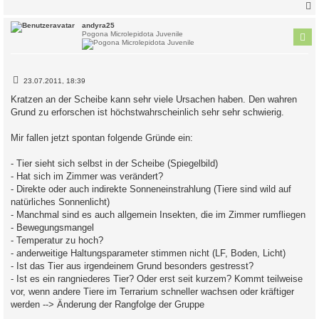
c
andyra25
Pogona Microlepidota Juvenile
B
23.07.2011, 18:39
e
i
Kratzen an der Scheibe kann sehr viele Ursachen haben. Den wahren
t
Grund zu erforschen ist höchstwahrscheinlich sehr sehr schwierig.
r
a
g
Mir fallen jetzt spontan folgende Gründe ein:
- Tier sieht sich selbst in der Scheibe (Spiegelbild)
- Hat sich im Zimmer was verändert?
- Direkte oder auch indirekte Sonneneinstrahlung (Tiere sind wild auf
natürliches Sonnenlicht)
- Manchmal sind es auch allgemein Insekten, die im Zimmer rumfliegen
- Bewegungsmangel
- Temperatur zu hoch?
- anderweitige Haltungsparameter stimmen nicht (LF, Boden, Licht)
- Ist das Tier aus irgendeinem Grund besonders gestresst?
- Ist es ein rangniederes Tier? Oder erst seit kurzem? Kommt teilweise
vor, wenn andere Tiere im Terrarium schneller wachsen oder kräftiger
werden --> Änderung der Rangfolge der Gruppe