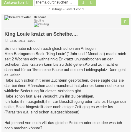
Suche
Erweiterte Suche
Antworten
7 Beiträge • Seite
1
von
1
Rebecca
Neuling
King Louie kratzt an Scheibe....
B
23.07.2011, 14:39
e
i
So nun habe ich doch auch gleich schon ein Anliegen.
t
Mein Bartagamen Bock "King Louie"(1Jahr und 1Monat alt) macht mich
r
a
seit 2 Wochen echt wahnsinnig.Er kratzt ununterbrochen an der
g
Scheiben.Das Kratzen kann bis zu 3std gehen.Ab und zu macht er
dann mal für ca 15min eine Pause auf seinem Lieblingsplatz.Dann geht
es weiter...
Habe auch schon mit einer Züchterin gesprochen, diese sagte das sie
das bei ihren Männchen auch manchmal hat,aber es keine noch keine
wirkliche Bedeutung für dieses Verhalten gibt.
Habe schon fast alles versucht um ihn zu beruhigen.
Ich habe ihn rausgeholt,ihm zur Beschäftigung oder falls es Hunger sein
sollte, Salat hingestellt aber nach einiger Zeit ging es wieder los.
(Parasiten o.ä. sind schon ausgeschlossen)
Hat jemand von euch vllt das gleiche Problem oder eine idee was ich
noch machen könnte?