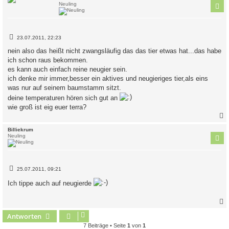
Neuling
B
23.07.2011, 22:23
e
i
nein also das heißt nicht zwangsläufig das das tier etwas hat...das habe
t
ich schon raus bekommen.
r
a
es kann auch einfach reine neugier sein.
g
ich denke mir immer,besser ein aktives und neugieriges tier,als eins
was nur auf seinem baumstamm sitzt.
deine temperaturen hören sich gut an
wie groß ist eig euer terra?
c
Billiekrum
Neuling
B
25.07.2011, 09:21
e
i
Ich tippe auch auf neugierde
t
r
a
g
Antworten
c
7 Beiträge • Seite
1
von
1