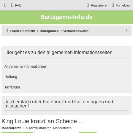
FAQ
Registrieren
Anmelden
Bartagame-Info.de
S
Foren-Übersicht
Bartagamen
Verhaltensweise
u
c
Hier geht es zu den allgemeinen Informationsseiten
h
e
Allgemeine Informationen
Haltung
Terrarium
Jetzt einfach über Facebook und Co. einloggen und
mitmachen!
King Louie kratzt an Scheibe....
Moderatoren:
Co-Administratoren
,
Moderatoren