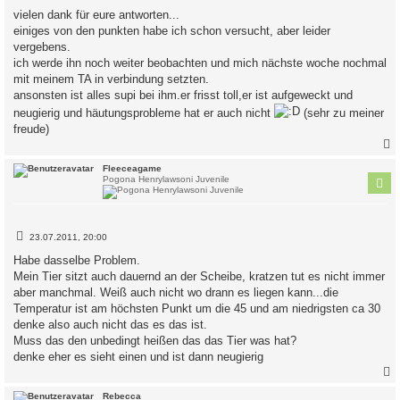
i
vielen dank für eure antworten...
t
einiges von den punkten habe ich schon versucht, aber leider
r
a
vergebens.
g
ich werde ihn noch weiter beobachten und mich nächste woche nochmal
mit meinem TA in verbindung setzten.
ansonsten ist alles supi bei ihm.er frisst toll,er ist aufgeweckt und
neugierig und häutungsprobleme hat er auch nicht
(sehr zu meiner
freude)
c
Fleeceagame
Pogona Henrylawsoni Juvenile
B
23.07.2011, 20:00
e
i
Habe dasselbe Problem.
t
Mein Tier sitzt auch dauernd an der Scheibe, kratzen tut es nicht immer
r
a
aber manchmal. Weiß auch nicht wo drann es liegen kann...die
g
Temperatur ist am höchsten Punkt um die 45 und am niedrigsten ca 30
denke also auch nicht das es das ist.
Muss das den unbedingt heißen das das Tier was hat?
denke eher es sieht einen und ist dann neugierig
c
Rebecca