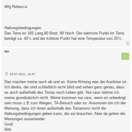
Mfg Rebecca
Haltungsbedingungen:
Das Terra ist 165 Lang,80 Breit, 80 Hoch. Der wärmste Punkt im Terra
beträgt ca. 45°c und der kühlste Punkt hat eine Temperatur von 25°c.
c
lilith
B
23.07.2011, 14:47
e
i
Das machen meine auch ab und an. Keine Ahnung was der Auslöser ist.
t
Ich denke, die sind schließlich nicht blöd und sehen ganz genau, dass
r
a
es auch außerhalb des Terras noch Leben gibt. Nur raus nehme ich
g
meine grundsätzlich nicht. Meine kommen nur raus, wenn es unbedingt
sein muss z.B zum Wiegen, TA-Besuch oder so. Ansonsten bin ich der
Meinung, dass ich ihnen außerhalb des Terrariums nicht die
Haltungsbedingungen geben kann, die sie brauchen. Aber da gehen die
Meinungen auseinander.
Gruß
lilith