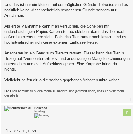
Und das ist nur ein kleiner Teil der möglichen Gründe. Teilweise sind es
natürlich keine wissenschaftlich bewiesenen Gründe sondern nur
Annahmen.
Als erste Maßnahme kann man versuchen, die Scheiben mit
undurchsichtigem Papier/Karton etc. abzukleben, damit das Tier nach
außen hin nichts mehr sieht. Falls das Tier immer noch kratzt, sind es
höchstwahrscheinlich keine externen Einflüsse/Reize.
Ansonsten ist ein Gang zum Tierarzt ratsam. Dieser kann das Tier in
Bezug auf "vermehrten Stress" und anderweitigen Mangelerscheinungen
untersuchen und evtl. Aufschluss geben. Eine Kotprobe bringt da
nichts.
Vielleicht helfen dir ja die soeben gegebenen Anhaltspunkte weiter.
Die Frau bemüht sich, den Mann zu ändern, und jammert dann, dass er nicht mehr
der alte ist.
c
Rebecca
Neuling
B
23.07.2011, 18:53
e