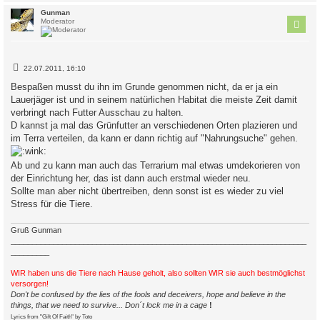
c
Gunman
Moderator
B
22.07.2011, 16:10
e
i
Bespaßen musst du ihn im Grunde genommen nicht, da er ja ein
t
Lauerjäger ist und in seinem natürlichen Habitat die meiste Zeit damit
r
a
verbringt nach Futter Ausschau zu halten.
g
D kannst ja mal das Grünfutter an verschiedenen Orten plazieren und
im Terra verteilen, da kann er dann richtig auf "Nahrungsuche" gehen.
Ab und zu kann man auch das Terrarium mal etwas umdekorieren von
der Einrichtung her, das ist dann auch erstmal wieder neu.
Sollte man aber nicht übertreiben, denn sonst ist es wieder zu viel
Stress für die Tiere.
Gruß Gunman
_____________________________________________________________________
_________
WIR haben uns die Tiere nach Hause geholt, also sollten WIR sie auch bestmöglichst
versorgen!
Don't be confused by the lies of the fools and deceivers, hope and believe in the
things, that we need to survive... Don´t lock me in a cage
!
Lyrics from "Gift Of Faith" by Toto