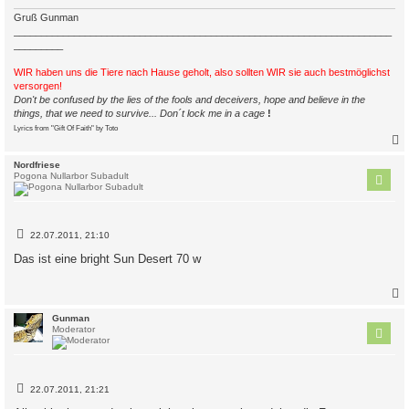
Gruß Gunman
_____________________________________________________________________
_________
WIR haben uns die Tiere nach Hause geholt, also sollten WIR sie auch bestmöglichst
versorgen!
Don't be confused by the lies of the fools and deceivers, hope and believe in the
things, that we need to survive... Don´t lock me in a cage
!
Lyrics from "Gift Of Faith" by Toto
c
Nordfriese
Pogona Nullarbor Subadult
B
22.07.2011, 21:10
e
i
Das ist eine bright Sun Desert 70 w
t
r
a
g
c
Gunman
Moderator
B
22.07.2011, 21:21
e
i