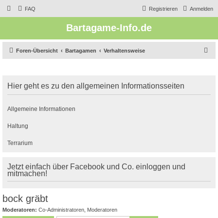
FAQ
Registrieren
Anmelden
Bartagame-Info.de
S
Foren-Übersicht
Bartagamen
Verhaltensweise
u
c
Hier geht es zu den allgemeinen Informationsseiten
h
e
Allgemeine Informationen
Haltung
Terrarium
Jetzt einfach über Facebook und Co. einloggen und
mitmachen!
bock gräbt
Moderatoren:
Co-Administratoren
,
Moderatoren