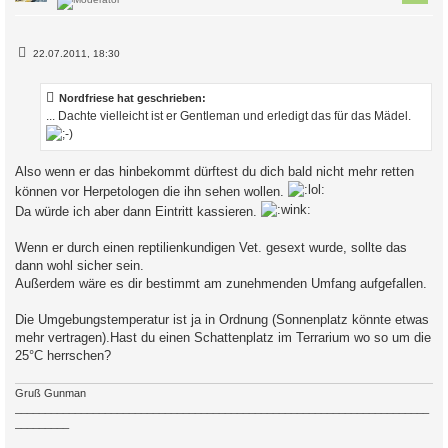
B
22.07.2011, 18:30
e
i
t
Nordfriese hat geschrieben:
r
a
... Dachte vielleicht ist er Gentleman und erledigt das für das Mädel.
g
Also wenn er das hinbekommt dürftest du dich bald nicht mehr retten
können vor Herpetologen die ihn sehen wollen.
Da würde ich aber dann Eintritt kassieren.
Wenn er durch einen reptilienkundigen Vet. gesext wurde, sollte das
dann wohl sicher sein.
Außerdem wäre es dir bestimmt am zunehmenden Umfang aufgefallen.
Die Umgebungstemperatur ist ja in Ordnung (Sonnenplatz könnte etwas
mehr vertragen).Hast du einen Schattenplatz im Terrarium wo so um die
25°C herrschen?
Gruß Gunman
_____________________________________________________________________
_________