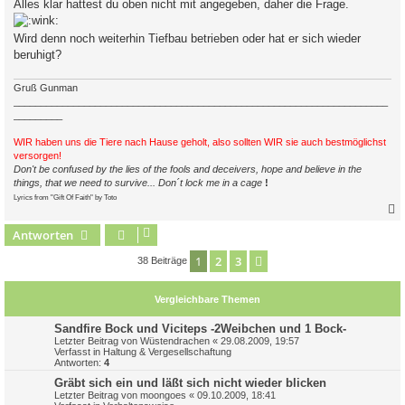
Alles klar hattest du oben nicht mit angegeben, daher die Frage.
t
r
a
Wird denn noch weiterhin Tiefbau betrieben oder hat er sich wieder
g
beruhigt?
Gruß Gunman
_____________________________________________________________________
_________
WIR haben uns die Tiere nach Hause geholt, also sollten WIR sie auch bestmöglichst
versorgen!
Don't be confused by the lies of the fools and deceivers, hope and believe in the
things, that we need to survive... Don´t lock me in a cage
!
Lyrics from "Gift Of Faith" by Toto
Antworten
c
1
2
3
Nächste
38 Beiträge
Vergleichbare Themen
Sandfire Bock und Viciteps -2Weibchen und 1 Bock-
Letzter Beitrag von
Wüstendrachen
«
29.08.2009, 19:57
Verfasst in
Haltung & Vergesellschaftung
Antworten:
4
Gräbt sich ein und läßt sich nicht wieder blicken
Letzter Beitrag von
moongoes
«
09.10.2009, 18:41