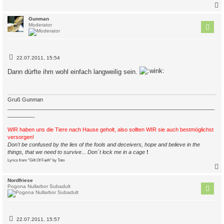
a
g
c
Gunman
Moderator
B
22.07.2011, 15:54
e
i
Dann dürfte ihm wohl einfach langweilig sein.
t
r
a
g
Gruß Gunman
_____________________________________________________________________
_________
WIR haben uns die Tiere nach Hause geholt, also sollten WIR sie auch bestmöglichst
versorgen!
Don't be confused by the lies of the fools and deceivers, hope and believe in the
things, that we need to survive... Don´t lock me in a cage
!
Lyrics from "Gift Of Faith" by Toto
c
Nordfriese
Pogona Nullarbor Subadult
B
22.07.2011, 15:57
e