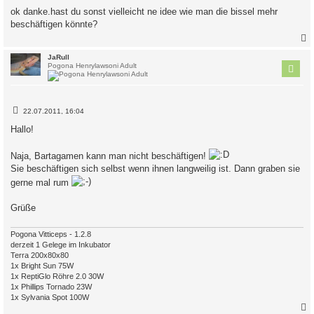
i
ok danke.hast du sonst vielleicht ne idee wie man die bissel mehr
t
beschäftigen könnte?
r
a
g
c
JaRull
Pogona Henrylawsoni Adult
B
22.07.2011, 16:04
e
i
Hallo!
t
r
a
Naja, Bartagamen kann man nicht beschäftigen!
g
Sie beschäftigen sich selbst wenn ihnen langweilig ist. Dann graben sie
gerne mal rum
Grüße
Pogona Vitticeps - 1.2.8
derzeit 1 Gelege im Inkubator
Terra 200x80x80
1x Bright Sun 75W
1x ReptiGlo Röhre 2.0 30W
1x Phillips Tornado 23W
1x Sylvania Spot 100W