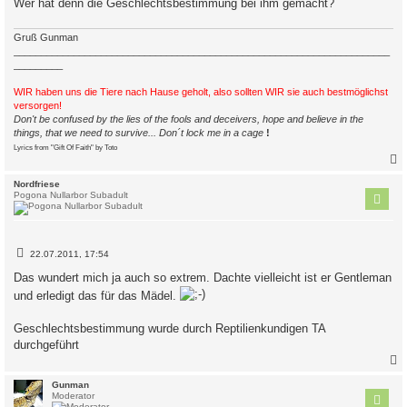
Wer hat denn die Geschlechtsbestimmung bei ihm gemacht?
Gruß Gunman
_____________________________________________________________________
_________
WIR haben uns die Tiere nach Hause geholt, also sollten WIR sie auch bestmöglichst
versorgen!
Don't be confused by the lies of the fools and deceivers, hope and believe in the
things, that we need to survive... Don´t lock me in a cage
!
Lyrics from "Gift Of Faith" by Toto
c
Nordfriese
Pogona Nullarbor Subadult
B
22.07.2011, 17:54
e
i
Das wundert mich ja auch so extrem. Dachte vielleicht ist er Gentleman
t
und erledigt das für das Mädel.
r
a
g
Geschlechtsbestimmung wurde durch Reptilienkundigen TA
durchgeführt
c
Gunman
Moderator