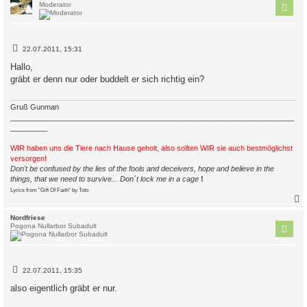
Moderator
B
22.07.2011, 15:31
e
i
Hallo,
t
gräbt er denn nur oder buddelt er sich richtig ein?
r
a
g
Gruß Gunman
_____________________________________________________________________
_________
WIR haben uns die Tiere nach Hause geholt, also sollten WIR sie auch bestmöglichst
versorgen!
Don't be confused by the lies of the fools and deceivers, hope and believe in the
things, that we need to survive... Don´t lock me in a cage
!
Lyrics from "Gift Of Faith" by Toto
c
Nordfriese
Pogona Nullarbor Subadult
B
22.07.2011, 15:35
e
i
also eigentlich gräbt er nur.
t
r