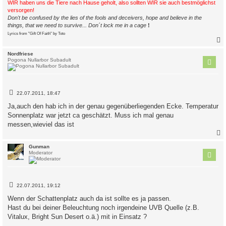
WIR haben uns die Tiere nach Hause geholt, also sollten WIR sie auch bestmöglichst
versorgen!
Don't be confused by the lies of the fools and deceivers, hope and believe in the
things, that we need to survive... Don´t lock me in a cage
!
Lyrics from "Gift Of Faith" by Toto
c
Nordfriese
Pogona Nullarbor Subadult
B
22.07.2011, 18:47
e
i
Ja,auch den hab ich in der genau gegenüberliegenden Ecke. Temperatur
t
Sonnenplatz war jetzt ca geschätzt. Muss ich mal genau
r
a
messen,wieviel das ist
g
c
Gunman
Moderator
B
22.07.2011, 19:12
e
i
Wenn der Schattenplatz auch da ist sollte es ja passen.
t
Hast du bei deiner Beleuchtung noch irgendeine UVB Quelle (z.B.
r
a
Vitalux, Bright Sun Desert o.ä.) mit in Einsatz ?
g