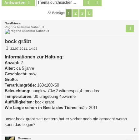
Suche
Erweiterte Suche
Antworten
1
2
3
Nächste
38 Beiträge
Nordfriese
Pogona Nullarbor Subadult
bock gräbt
B
22.07.2011, 14:27
e
i
Informationen zur Haltung:
t
Anzahl:
2
r
a
Alter:
ca 5 jahre
g
Geschlecht:
m/w
Größe:
Terrariumgröße:
160x100x60
Beleuchtung:
sunglow 70w,2 wärmespot,4 tornados
Temperaturen:
30 umgebung 45wärme
Auffälligkeiten:
bock gräbt
Wie lange schon in Besitz des Tieres:
märz 2011
unser bock gräbt seit gestern,hat er vorher noch nie gemacht.woran
kann das liegen?
c
Gunman