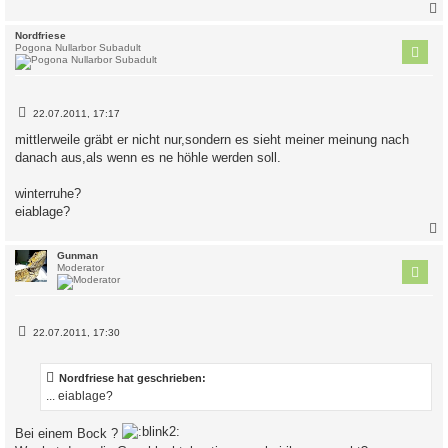
c
Nordfriese
Pogona Nullarbor Subadult
B
22.07.2011, 17:17
e
i
mittlerweile gräbt er nicht nur,sondern es sieht meiner meinung nach
t
danach aus,als wenn es ne höhle werden soll.
r
a
g
winterruhe?
eiablage?
c
Gunman
Moderator
B
22.07.2011, 17:30
e
i
t
Nordfriese hat geschrieben:
r
a
... eiablage?
g
Bei einem Bock ?