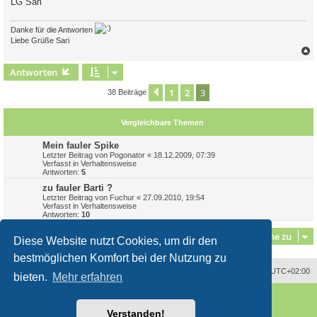
LG Sari
Danke für die Antworten
Liebe Grüße Sari
c
Antworten
1
2
3
Vorherige
38 Beiträge
Vergleichbare Themen
Mein fauler Spike
Letzter Beitrag von
Pogonator
«
18.12.2009, 07:39
Verfasst in
Verhaltensweise
Antworten:
5
zu fauler Barti ?
Letzter Beitrag von
Fuchur
«
27.09.2010, 19:54
Verfasst in
Verhaltensweise
Antworten:
10
Gehe zu
Diese Website nutzt Cookies, um dir den
bestmöglichen Komfort bei der Nutzung zu
Alle Zeiten sind
UTC+02:00
bieten.
Mehr erfahren
Powered by
phpBB
® Forum Software © phpBB Limited
Deutsche Übersetzung durch
phpBB.de
Verstanden!
Style
proflat
von ©
Mazeltof
2017