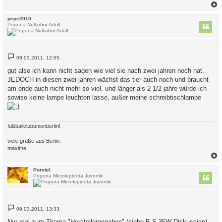
c
pepe2010
Pogona Nullarbor Adult
B
09.03.2011, 12:55
e
i
gut also ich kann nicht sagen wie viel sie nach zwei jahren noch hat.
t
JEDOCH in diesen zwei jahren wächst das tier auch noch und braucht
r
a
am ende auch nicht mehr so viel. und länger als 2 1/2 jahre würde ich
g
sowiso keine lampe leuchten lasse, außer meine schreibtischlampe
fußballclubunionberlin!
viele grüße aus Berlin.
maxime
c
Porstel
Pogona Microlepidota Juvenile
B
09.03.2011, 13:33
e
i
Nur mal zum Thema "Herstellerangaben" (siehe B.S.35W Diskussion)