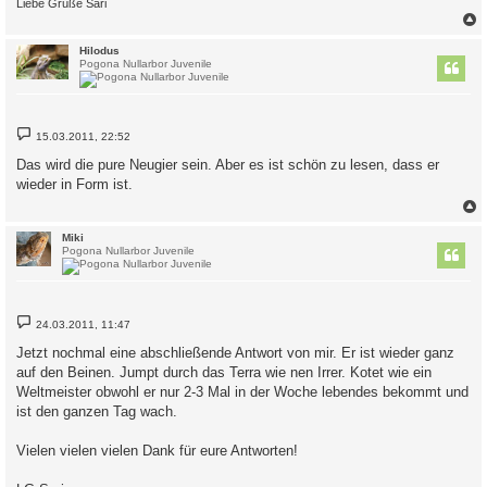
Liebe Grüße Sari
c
Hilodus
Pogona Nullarbor Juvenile
B
15.03.2011, 22:52
e
i
Das wird die pure Neugier sein. Aber es ist schön zu lesen, dass er
t
wieder in Form ist.
r
a
g
c
Miki
Pogona Nullarbor Juvenile
B
24.03.2011, 11:47
e
i
Jetzt nochmal eine abschließende Antwort von mir. Er ist wieder ganz
t
auf den Beinen. Jumpt durch das Terra wie nen Irrer. Kotet wie ein
r
a
Weltmeister obwohl er nur 2-3 Mal in der Woche lebendes bekommt und
g
ist den ganzen Tag wach.
Vielen vielen vielen Dank für eure Antworten!