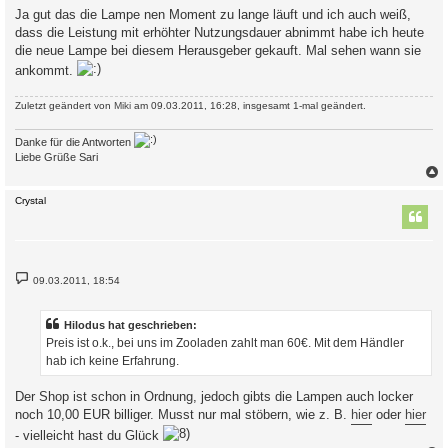
i
Ja gut das die Lampe nen Moment zu lange läuft und ich auch weiß,
t
dass die Leistung mit erhöhter Nutzungsdauer abnimmt habe ich heute
r
a
die neue Lampe bei diesem Herausgeber gekauft. Mal sehen wann sie
g
ankommt.
Zuletzt geändert von
Miki
am 09.03.2011, 16:28, insgesamt 1-mal geändert.
Danke für die Antworten
Liebe Grüße Sari
c
Crystal
B
09.03.2011, 18:54
e
i
t
r
Hilodus hat geschrieben:
a
Preis ist o.k., bei uns im Zooladen zahlt man 60€. Mit dem Händler
g
hab ich keine Erfahrung.
Der Shop ist schon in Ordnung, jedoch gibts die Lampen auch locker
noch 10,00 EUR billiger. Musst nur mal stöbern, wie z. B.
hier
oder
hier
- vielleicht hast du Glück