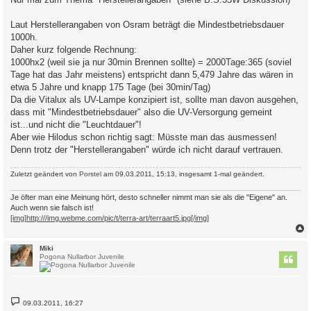
t
r
a
Laut Herstellerangaben von Osram beträgt die Mindestbetriebsdauer
g
1000h.
Daher kurz folgende Rechnung:
1000hx2 (weil sie ja nur 30min Brennen sollte) = 2000Tage:365 (soviel
Tage hat das Jahr meistens) entspricht dann 5,479 Jahre das wären in
etwa 5 Jahre und knapp 175 Tage (bei 30min/Tag)
Da die Vitalux als UV-Lampe konzipiert ist, sollte man davon ausgehen,
dass mit "Mindestbetriebsdauer" also die UV-Versorgung gemeint
ist...und nicht die "Leuchtdauer"!
Aber wie Hilodus schon richtig sagt: Müsste man das ausmessen!
Denn trotz der "Herstellerangaben" würde ich nicht darauf vertrauen.
Zuletzt geändert von
Porstel
am 09.03.2011, 15:13, insgesamt 1-mal geändert.
Je öfter man eine Meinung hört, desto schneller nimmt man sie als die "Eigene" an.
Auch wenn sie falsch ist!
[img]http:///img.webme.com/pic/t/terra-art/terraart5.jpg[/img]
c
Miki
Pogona Nullarbor Juvenile
B
09.03.2011, 16:27
e