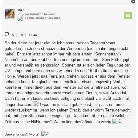
c
Miki
Pogona Nullarbor Juvenile
B
15.03.2011, 17:46
e
i
So der dicke hat jetzt glaube ich vorerst seinen Tagesrythmus
t
gefunden, nach den strapazen der Winterruhe (die ich ihm engebrockt
r
a
habe). Er steht jetzt schon immer mit dem ersten "Sonnenstrahl"/
g
Neonröhre auf und krabbelt froh und agil im Terra rum. Sein Futter jagt
er und verspeißt es genüsslich. Sonnen tut er sich jeden Tag unter der
UV Lampe und geht dann so zwischen 15 und 16 Uhr züruck in seine
Höhle. Werden jetzt das Terra mal drehen, sodass er aus dem Fenster
schauen kann. Ich glaube ihm ist vielleicht etwas langweilig. Vorher
konnte er immer direkt aus dem Fenster auf die Straße schauen, wo
immer mächtiger Verkehr von Menschen und Tieren, sowie Autos ist.
Dann hat er ein bisschen Beschäftigung und bleibt vielleicht auch mal
länger draußen.
was mir jetzt aufgefallen ist, ist dass er immer
wieder rauskommt, wenn ich seinen Dreck, den er vorm Terra gemacht
hat, mit dem Staubsauger wegsauge. Dann kommt er egal zu welcher
Zeit aus seine Höhle raus? Woran liegt das? finde ich witzig
Danke für die Antworten