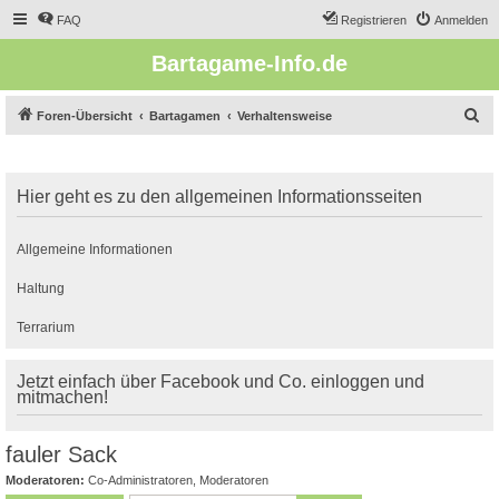
FAQ
Registrieren
Anmelden
Bartagame-Info.de
S
Foren-Übersicht
Bartagamen
Verhaltensweise
u
c
Hier geht es zu den allgemeinen Informationsseiten
h
e
Allgemeine Informationen
Haltung
Terrarium
Jetzt einfach über Facebook und Co. einloggen und
mitmachen!
fauler Sack
Moderatoren:
Co-Administratoren
,
Moderatoren