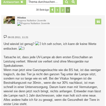
Suche
Erweiterte Suche
Antworten
1
2
3
Vorherige
38 Beiträge
Hilodus
Pogona Nullarbor Juvenile
B
09.03.2011, 11:21
e
i
Und wieviel ist genug?
Ich seh schon, ich kann dir keine Werte
t
r
entlocken.
a
g
Tatsache ist, dass jede UV-Lampe ab dem ersten Einschalten an
Leistung verliert. Wieviel sie verliert sind ohne Messgeräte nur
Spekulationen.
Wenn man jetzt eine Ganztagesleuchte wie die BS hat, ist das weniger
tragisch, da das Tier ja nicht den ganzen Tag unter der Lampe sitzt,
sondern nur so lange wie es will. Bei der Vitalux hingegen ist die
Bestrahlungszeit nur 30min., wenn die nur 30% nachlässt, ist man
schnell in einer Unterversorgung. Darum kann man mit Vermutungen,
wieviel sie denn jetzt noch bringt, nichts anfangen. Entweder man lässt
die Lampe nach 1 Jahr durchmessen, oder man holt sich eine neue.
Alles andere halte ich für zu gewagt, wenn die Gesundheit der Tiere in
erster Linie steht.