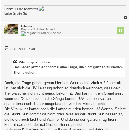
Danke für die Antworten
Liebe Grüße Sari
c
Hilodus
Pogona Nullarbor Juvenile
B
07.03.2011, 16:48
e
i
t
r
Miki hat geschrieben:
a
Deswegen jetzt hier nochmal eine Frage, die nicht ganz so zu diesem
g
Thema gehört:
Doch, die Frage gehört genau hier her. Wenn deine Vitalux 2 Jahre alt
ist, hat sich die UV Leistung schon so drastisch verringert, dass dein
Tier warscheinlich nicht genug bekommt. Das kann mit ein Grund sein,
wenn der "Sack" nicht in die Gänge kommt. UV Lampen sollten
spätestens nach 1 Jahr ausgetauscht werden. Also aufgeht's.
Die Vitalux ist immer noch die Lampe mit den besten UV-Werten. Selbst
die Bright Sun kommt da nicht dran. Was an der Bright Sun besser ist,
sie liefert noch Licht und Wärme. Und da sie den ganzen Tag brennt,
kommt das auch der natürlichen Sonne ähnlich.
In deinem Fall würde ich dir zur Bright Sun raten, und dafür eine