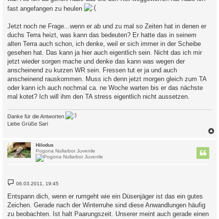
fast angefangen zu heulen
Jetzt noch ne Frage...wenn er ab und zu mal so Zeiten hat in denen er
duchs Terra heizt, was kann das bedeuten? Er hatte das in seinem
alten Terra auch schon, ich denke, weil er sich immer in der Scheibe
gesehen hat. Das kann ja hier auch eigentlich sein. Nicht das ich mir
jetzt wieder sorgen mache und denke das kann was wegen der
anscheinend zu kurzen WR sein. Fressen tut er ja und auch
anscheinend rauskommen. Muss ich denn jetzt morgen gleich zum TA
oder kann ich auch nochmal ca. ne Woche warten bis er das nächste
mal kotet? Ich will ihm den TA stress eigentlich nicht aussetzen.
Danke für die Antworten
Liebe Grüße Sari
c
Hilodus
Pogona Nullarbor Juvenile
B
06.03.2011, 19:45
e
i
Entspann dich, wenn er rumgeht wie ein Düsenjäger ist das ein gutes
t
Zeichen. Gerade nach der Winterruhe sind diese Anwandlungen häufig
r
a
zu beobachten. Ist halt Paarungszeit. Unserer meint auch gerade einen
g