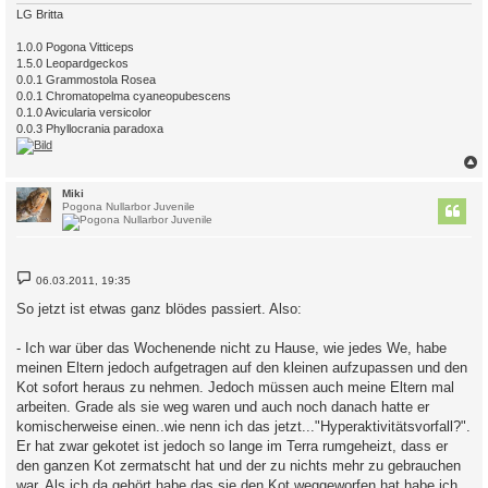
LG Britta
1.0.0 Pogona Vitticeps
1.5.0 Leopardgeckos
0.0.1 Grammostola Rosea
0.0.1 Chromatopelma cyaneopubescens
0.1.0 Avicularia versicolor
0.0.3 Phyllocrania paradoxa
c
Miki
Pogona Nullarbor Juvenile
B
06.03.2011, 19:35
e
i
So jetzt ist etwas ganz blödes passiert. Also:
t
r
a
- Ich war über das Wochenende nicht zu Hause, wie jedes We, habe
g
meinen Eltern jedoch aufgetragen auf den kleinen aufzupassen und den
Kot sofort heraus zu nehmen. Jedoch müssen auch meine Eltern mal
arbeiten. Grade als sie weg waren und auch noch danach hatte er
komischerweise einen..wie nenn ich das jetzt..."Hyperaktivitätsvorfall?".
Er hat zwar gekotet ist jedoch so lange im Terra rumgeheizt, dass er
den ganzen Kot zermatscht hat und der zu nichts mehr zu gebrauchen
war. Als ich da gehört habe das sie den Kot weggeworfen hat habe ich