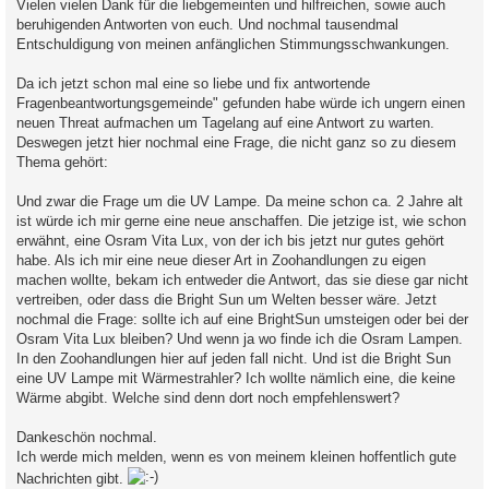
Vielen vielen Dank für die liebgemeinten und hilfreichen, sowie auch
t
beruhigenden Antworten von euch. Und nochmal tausendmal
r
a
Entschuldigung von meinen anfänglichen Stimmungsschwankungen.
g
Da ich jetzt schon mal eine so liebe und fix antwortende
Fragenbeantwortungsgemeinde" gefunden habe würde ich ungern einen
neuen Threat aufmachen um Tagelang auf eine Antwort zu warten.
Deswegen jetzt hier nochmal eine Frage, die nicht ganz so zu diesem
Thema gehört:
Und zwar die Frage um die UV Lampe. Da meine schon ca. 2 Jahre alt
ist würde ich mir gerne eine neue anschaffen. Die jetzige ist, wie schon
erwähnt, eine Osram Vita Lux, von der ich bis jetzt nur gutes gehört
habe. Als ich mir eine neue dieser Art in Zoohandlungen zu eigen
machen wollte, bekam ich entweder die Antwort, das sie diese gar nicht
vertreiben, oder dass die Bright Sun um Welten besser wäre. Jetzt
nochmal die Frage: sollte ich auf eine BrightSun umsteigen oder bei der
Osram Vita Lux bleiben? Und wenn ja wo finde ich die Osram Lampen.
In den Zoohandlungen hier auf jeden fall nicht. Und ist die Bright Sun
eine UV Lampe mit Wärmestrahler? Ich wollte nämlich eine, die keine
Wärme abgibt. Welche sind denn dort noch empfehlenswert?
Dankeschön nochmal.
Ich werde mich melden, wenn es von meinem kleinen hoffentlich gute
Nachrichten gibt.