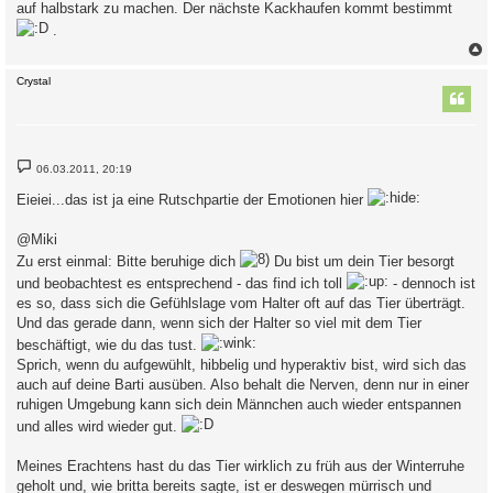
auf halbstark zu machen. Der nächste Kackhaufen kommt bestimmt
.
c
Crystal
B
06.03.2011, 20:19
e
i
Eieiei...das ist ja eine Rutschpartie der Emotionen hier
t
r
a
@Miki
g
Zu erst einmal: Bitte beruhige dich
Du bist um dein Tier besorgt
und beobachtest es entsprechend - das find ich toll
- dennoch ist
es so, dass sich die Gefühlslage vom Halter oft auf das Tier überträgt.
Und das gerade dann, wenn sich der Halter so viel mit dem Tier
beschäftigt, wie du das tust.
Sprich, wenn du aufgewühlt, hibbelig und hyperaktiv bist, wird sich das
auch auf deine Barti ausüben. Also behalt die Nerven, denn nur in einer
ruhigen Umgebung kann sich dein Männchen auch wieder entspannen
und alles wird wieder gut.
Meines Erachtens hast du das Tier wirklich zu früh aus der Winterruhe
geholt und, wie britta bereits sagte, ist er deswegen mürrisch und