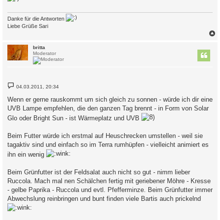
Danke für die Antworten
Liebe Grüße Sari
c
britta
Moderator
B
04.03.2011, 20:34
e
i
Wenn er gerne rauskommt um sich gleich zu sonnen - würde ich dir eine
t
UVB Lampe empfehlen, die den ganzen Tag brennt - in Form von Solar
r
a
Glo oder Bright Sun - ist Wärmeplatz und UVB
g
Beim Futter würde ich erstmal auf Heuschrecken umstellen - weil sie
tagaktiv sind und einfach so im Terra rumhüpfen - vielleicht animiert es
ihn ein wenig
Beim Grünfutter ist der Feldsalat auch nicht so gut - nimm lieber
Ruccola. Mach mal nen Schälchen fertig mit geriebener Möhre - Kresse
- gelbe Paprika - Ruccola und evtl. Pfefferminze. Beim Grünfutter immer
Abwechslung reinbringen und bunt finden viele Bartis auch prickelnd