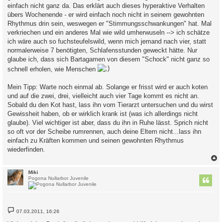
einfach nicht ganz da. Das erklärt auch dieses hyperaktive Verhalten
übers Wochenende - er wird einfach noch nicht in seinem gewohnten
Rhythmus drin sein, weswegen er "Stimmungsschwankungen" hat. Mal
verkriechen und ein anderes Mal wie wild umherwuseln --> ich schätze
ich wäre auch so fuchsteufelswild, wenn mich jemand nach vier, statt
normalerweise 7 benötigten, Schlafensstunden geweckt hätte. Nur
glaube ich, dass sich Bartagamen von diesem "Schock" nicht ganz so
schnell erholen, wie Menschen
Mein Tipp: Warte noch einmal ab. Solange er frisst wird er auch koten
und auf die zwei, drei, vielleicht auch vier Tage kommt es nicht an.
Sobald du den Kot hast, lass ihn vom Tierarzt untersuchen und du wirst
Gewissheit haben, ob er wirklich krank ist (was ich allerdings nicht
glaube). Viel wichtiger ist aber, dass du ihn in Ruhe lässt. Sprich nicht
so oft vor der Scheibe rumrennen, auch deine Eltern nicht...lass ihn
einfach zu Kräften kommen und seinen gewohnten Rhythmus
wiederfinden.
c
Miki
Pogona Nullarbor Juvenile
B
07.03.2011, 16:26
e
i