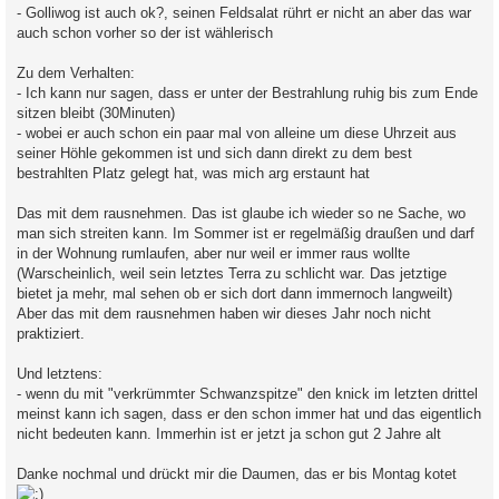
- Golliwog ist auch ok?, seinen Feldsalat rührt er nicht an aber das war
auch schon vorher so der ist wählerisch
Zu dem Verhalten:
- Ich kann nur sagen, dass er unter der Bestrahlung ruhig bis zum Ende
sitzen bleibt (30Minuten)
- wobei er auch schon ein paar mal von alleine um diese Uhrzeit aus
seiner Höhle gekommen ist und sich dann direkt zu dem best
bestrahlten Platz gelegt hat, was mich arg erstaunt hat
Das mit dem rausnehmen. Das ist glaube ich wieder so ne Sache, wo
man sich streiten kann. Im Sommer ist er regelmäßig draußen und darf
in der Wohnung rumlaufen, aber nur weil er immer raus wollte
(Warscheinlich, weil sein letztes Terra zu schlicht war. Das jetztige
bietet ja mehr, mal sehen ob er sich dort dann immernoch langweilt)
Aber das mit dem rausnehmen haben wir dieses Jahr noch nicht
praktiziert.
Und letztens:
- wenn du mit "verkrümmter Schwanzspitze" den knick im letzten drittel
meinst kann ich sagen, dass er den schon immer hat und das eigentlich
nicht bedeuten kann. Immerhin ist er jetzt ja schon gut 2 Jahre alt
Danke nochmal und drückt mir die Daumen, das er bis Montag kotet