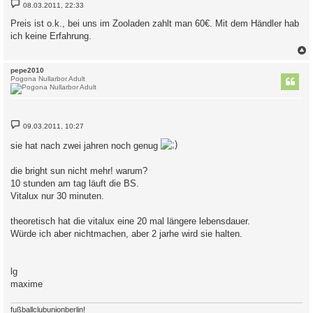
B
08.03.2011, 22:33
e
i
Preis ist o.k., bei uns im Zooladen zahlt man 60€. Mit dem Händler hab
t
ich keine Erfahrung.
r
a
g
c
pepe2010
Pogona Nullarbor Adult
B
09.03.2011, 10:27
e
i
sie hat nach zwei jahren noch genug
t
r
a
die bright sun nicht mehr! warum?
g
10 stunden am tag läuft die BS.
Vitalux nur 30 minuten.
theoretisch hat die vitalux eine 20 mal längere lebensdauer.
Würde ich aber nichtmachen, aber 2 jarhe wird sie halten.
lg
maxime
fußballclubunionberlin!