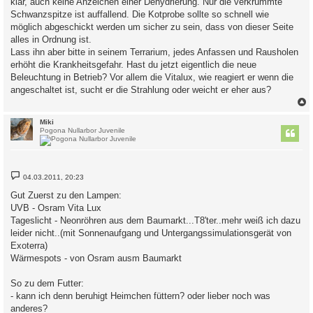
klar, auch keine Anzeichen einer Dehydrierung. Nur die verkrümmte
r
a
Schwanzspitze ist auffallend. Die Kotprobe sollte so schnell wie
g
möglich abgeschickt werden um sicher zu sein, dass von dieser Seite
alles in Ordnung ist.
Lass ihn aber bitte in seinem Terrarium, jedes Anfassen und Rausholen
erhöht die Krankheitsgefahr. Hast du jetzt eigentlich die neue
Beleuchtung in Betrieb? Vor allem die Vitalux, wie reagiert er wenn die
angeschaltet ist, sucht er die Strahlung oder weicht er eher aus?
c
Miki
Pogona Nullarbor Juvenile
B
04.03.2011, 20:23
e
i
Gut Zuerst zu den Lampen:
t
UVB - Osram Vita Lux
r
a
Tageslicht - Neonröhren aus dem Baumarkt...T8'ter..mehr weiß ich dazu
g
leider nicht..(mit Sonnenaufgang und Untergangssimulationsgerät von
Exoterra)
Wärmespots - von Osram ausm Baumarkt
So zu dem Futter:
- kann ich denn beruhigt Heimchen füttern? oder lieber noch was
anderes?