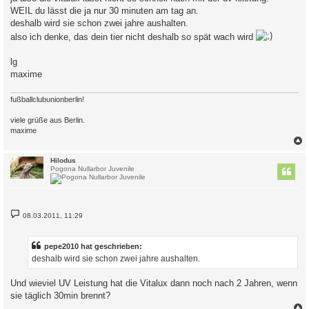
t
WEIL du lässt die ja nur 30 minuten am tag an.
r
a
deshalb wird sie schon zwei jahre aushalten.
g
also ich denke, das dein tier nicht deshalb so spät wach wird
lg
maxime
fußballclubunionberlin!
viele grüße aus Berlin.
maxime
c
Hilodus
Pogona Nullarbor Juvenile
B
08.03.2011, 11:29
e
i
t
r
pepe2010 hat geschrieben:
a
deshalb wird sie schon zwei jahre aushalten.
g
Und wieviel UV Leistung hat die Vitalux dann noch nach 2 Jahren, wenn
sie täglich 30min brennt?