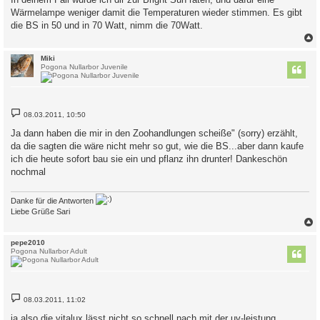
Wärmelampe weniger damit die Temperaturen wieder stimmen. Es gibt
die BS in 50 und in 70 Watt, nimm die 70Watt.
c
Miki
Pogona Nullarbor Juvenile
B
08.03.2011, 10:50
e
i
Ja dann haben die mir in den Zoohandlungen scheiße" (sorry) erzählt,
t
da die sagten die wäre nicht mehr so gut, wie die BS...aber dann kaufe
r
a
ich die heute sofort bau sie ein und pflanz ihn drunter! Dankeschön
g
nochmal
Danke für die Antworten
Liebe Grüße Sari
c
pepe2010
Pogona Nullarbor Adult
B
08.03.2011, 11:02
e
i
ja also die vitalux lässt nicht so schnell nach mit der uv-leistung.