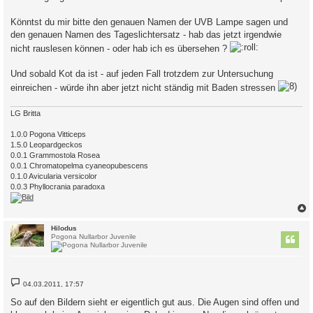
Könntst du mir bitte den genauen Namen der UVB Lampe sagen und
den genauen Namen des Tageslichtersatz - hab das jetzt irgendwie
nicht rauslesen können - oder hab ich es übersehen ?
Und sobald Kot da ist - auf jeden Fall trotzdem zur Untersuchung
einreichen - würde ihn aber jetzt nicht ständig mit Baden stressen
LG Britta
1.0.0 Pogona Vitticeps
1.5.0 Leopardgeckos
0.0.1 Grammostola Rosea
0.0.1 Chromatopelma cyaneopubescens
0.1.0 Avicularia versicolor
0.0.3 Phyllocrania paradoxa
c
Hilodus
Pogona Nullarbor Juvenile
B
04.03.2011, 17:57
e
i
So auf den Bildern sieht er eigentlich gut aus. Die Augen sind offen und
t