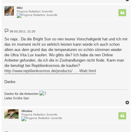
c
Miki
Pogona Nullarbor Juvenile
B
08.03.2011, 21:20
e
i
So naja.. Da die Bright Sun so nen teures Vorschaltgerät hat und ich mir
t
das im moment nicht so wirklich leisten kann würde ich auch schon
r
a
allein aus dem grund das die temperaturen so schön stimmen wieder
g
die Ultra Vita Lux kaufen. Wo gibts die? Ich habe da nen Online
Anbieter gefunden, da ich die in Zoohandlungen nicht finde. Kann man
die beruhigt bei Reptilienkosmos.de kaufen?
http://www.reptilienkosmos.de/products/ ... -Watt.html
Danke
Danke für die Antworten
Liebe Grüße Sari
c
Hilodus
Pogona Nullarbor Juvenile