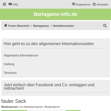
FAQ
Registrieren
Anmelden
Bartagame-Info.de
S
Foren-Übersicht
Bartagamen
Verhaltensweise
u
c
Hier geht es zu den allgemeinen Informationsseiten
h
e
Allgemeine Informationen
Haltung
Terrarium
Jetzt einfach über Facebook und Co. einloggen und
mitmachen!
fauler Sack
Moderatoren:
Co-Administratoren
,
Moderatoren