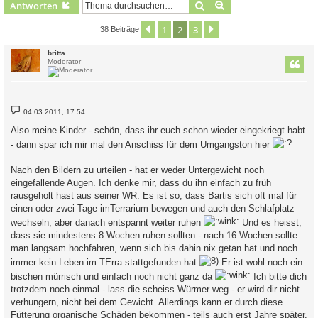
Suche
Erweiterte Suche
Antworten
1
2
3
Vorherige
Nächste
38 Beiträge
britta
Moderator
B
04.03.2011, 17:54
e
i
Also meine Kinder - schön, dass ihr euch schon wieder eingekriegt habt
t
r
- dann spar ich mir mal den Anschiss für dem Umgangston hier
a
g
Nach den Bildern zu urteilen - hat er weder Untergewicht noch
eingefallende Augen. Ich denke mir, dass du ihn einfach zu früh
rausgeholt hast aus seiner WR. Es ist so, dass Bartis sich oft mal für
einen oder zwei Tage imTerrarium bewegen und auch den Schlafplatz
wechseln, aber danach entspannt weiter ruhen
Und es heisst,
dass sie mindestens 8 Wochen ruhen sollten - nach 16 Wochen sollte
man langsam hochfahren, wenn sich bis dahin nix getan hat und noch
immer kein Leben im TErra stattgefunden hat
Er ist wohl noch ein
bischen mürrisch und einfach noch nicht ganz da
Ich bitte dich
trotzdem noch einmal - lass die scheiss Würmer weg - er wird dir nicht
verhungern, nicht bei dem Gewicht. Allerdings kann er durch diese
Fütterung organische Schäden bekommen - teils auch erst Jahre später.