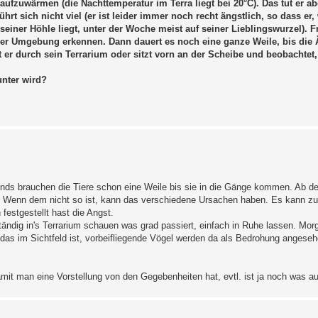
aufzuwärmen (die Nachttemperatur im Terra liegt bei 20°C). Das tut er ab
rt sich nicht viel (er ist leider immer noch recht ängstlich, so dass er,
einer Höhle liegt, unter der Woche meist auf seiner Lieblingswurzel). F
iner Umgebung erkennen. Dann dauert es noch eine ganze Weile, bis die 
t er durch sein Terrarium oder sitzt vorn an der Scheibe und beobachtet
unter wird?
nds brauchen die Tiere schon eine Weile bis sie in die Gänge kommen. Ab der
n. Wenn dem nicht so ist, kann das verschiedene Ursachen haben. Es kann zu
festgestellt hast die Angst.
ständig in's Terrarium schauen was grad passiert, einfach in Ruhe lassen. Mor
uld, das im Sichtfeld ist, vorbeifliegende Vögel werden da als Bedrohung ange
it man eine Vorstellung von den Gegebenheiten hat, evtl. ist ja noch was au