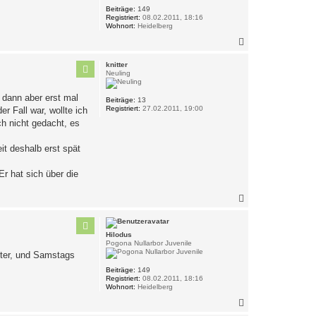
n
Beiträge:
149
Registriert:
08.02.2011, 18:16
Wohnort:
Heidelberg
N
a
c
knitter
h
Neuling
o
b
r dann aber erst mal
Beiträge:
13
e
Registriert:
27.02.2011, 19:00
r Fall war, wollte ich
n
ch nicht gedacht, es
t deshalb erst spät
Er hat sich über die
N
a
c
h
Hilodus
o
Pogona Nullarbor Juvenile
b
nter, und Samstags
e
n
Beiträge:
149
Registriert:
08.02.2011, 18:16
Wohnort:
Heidelberg
N
a