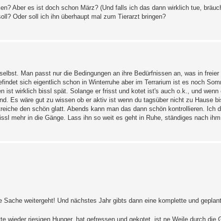
ken? Aber es ist doch schon März? (Und falls ich das dann wirklich tue, bräucht
ll? Oder soll ich ihn überhaupt mal zum Tierarzt bringen?
selbst. Man passt nur die Bedingungen an ihre Bedürfnissen an, was in freier 
efindet sich eigentlich schon in Winterruhe aber im Terrarium ist es noch Som
en ist wirklich bissl spät. Solange er frisst und kotet ist's auch o.k., und wen
. Es wäre gut zu wissen ob er aktiv ist wenn du tagsüber nicht zu Hause b
treiche den schön glatt. Abends kann man das dann schön kontrollieren. Ich d
sl mehr in die Gänge. Lass ihn so weit es geht in Ruhe, ständiges nach ihm
die Sache weitergeht! Und nächstes Jahr gibts dann eine komplette und geplan
te wieder riesigen Hunger, hat gefressen und gekotet, ist ne Weile durch die