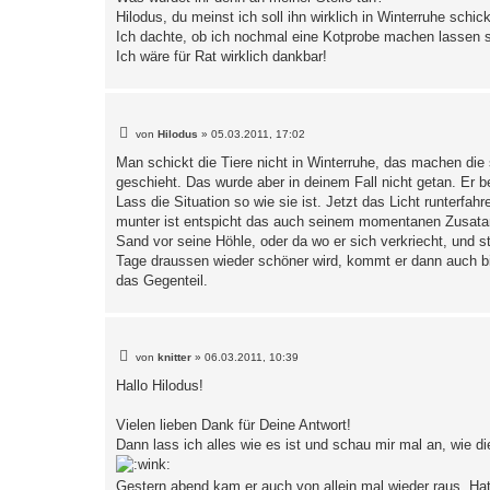
Hilodus, du meinst ich soll ihn wirklich in Winterruhe schic
Ich dachte, ob ich nochmal eine Kotprobe machen lassen so
Ich wäre für Rat wirklich dankbar!
B
von
Hilodus
»
05.03.2011, 17:02
e
i
Man schickt die Tiere nicht in Winterruhe, das machen die 
t
geschieht. Das wurde aber in deinem Fall nicht getan. Er b
r
a
Lass die Situation so wie sie ist. Jetzt das Licht runterfahr
g
munter ist entspicht das auch seinem momentanen Zusatand
Sand vor seine Höhle, oder da wo er sich verkriecht, und s
Tage draussen wieder schöner wird, kommt er dann auch bis
das Gegenteil.
B
von
knitter
»
06.03.2011, 10:39
e
i
Hallo Hilodus!
t
r
a
Vielen lieben Dank für Deine Antwort!
g
Dann lass ich alles wie es ist und schau mir mal an, wie 
Gestern abend kam er auch von allein mal wieder raus. Hat