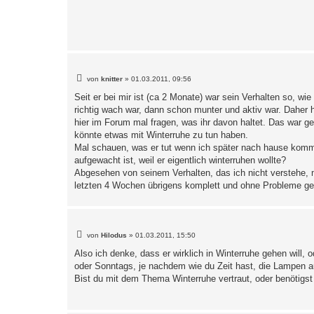
r
a
g
B
von
knitter
»
01.03.2011, 09:56
e
i
Seit er bei mir ist (ca 2 Monate) war sein Verhalten so, w
t
richtig wach war, dann schon munter und aktiv war. Daher ha
r
a
hier im Forum mal fragen, was ihr davon haltet. Das war g
g
könnte etwas mit Winterruhe zu tun haben.
Mal schauen, was er tut wenn ich später nach hause komme
aufgewacht ist, weil er eigentlich winterruhen wollte?
Abgesehen von seinem Verhalten, das ich nicht verstehe, ma
letzten 4 Wochen übrigens komplett und ohne Probleme ge
B
von
Hilodus
»
01.03.2011, 15:50
e
i
Also ich denke, dass er wirklich in Winterruhe gehen will
t
oder Sonntags, je nachdem wie du Zeit hast, die Lampen a
r
a
Bist du mit dem Thema Winterruhe vertraut, oder benötigst 
g