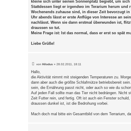
kleine sich unter seinen Sonnenplatz begiebt, um sich 
Stattdessen liegt er irgendwo im Terarium herum und rüh
Wochenends zuhause sind, in dieser Zeit bevorzugt in s
Uhr abends lässt er erste Anflüge von Interesse an se
nachlässt. Wenn sie dann erstmal überwunden ist, flitz
draussen so tut.
Meine Frage ist: Ist das normal, dass er erst so spät m
Liebe Grüße!
B
von
Hilodus
»
28.02.2011, 18:11
e
i
Hallo,
t
die Aktivität nimmt mit steigenden Temperaturen zu. Morge
r
a
dann aber auch die größte Schlafmütze betriebsbereit sei
g
sein, die Ernährung passt nicht, oder auch so wie du schon 
Auf jeden Fall sollte man das Tier nicht bedrängen. Nicht 
Zeit Futter rein, und fertig. Oft ist auch ein Fenster sch
draussen dunkel ist, ist die Bedrohung vorbei.
Mach doch mal bitte ein Gesamtbild von dem Terrarium, dam