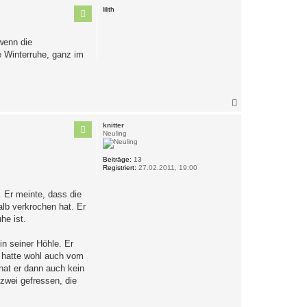
c
lilith
h
o
b
wenn die
e
e Winterruhe, ganz im
n
N
a
c
knitter
h
Neuling
o
b
Beiträge:
13
e
Registriert:
27.02.2011, 19:00
n
 Er meinte, dass die
lb verkrochen hat. Er
he ist.
in seiner Höhle. Er
r hatte wohl auch vom
hat er dann auch kein
zwei gefressen, die