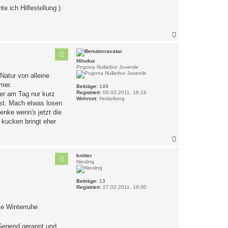
e ich Hilfestellung )
N
a
c
h
Hilodus
o
Pogona Nullarbor Juvenile
b
Natur von alleine
e
mer.
n
Beiträge:
149
Registriert:
08.02.2011, 18:16
n er am Tag nur kurz
Wohnort:
Heidelberg
ist. Mach etwas losen
enke wenn's jetzt die
 kucken bringt eher
N
a
c
knitter
h
Neuling
o
b
Beiträge:
13
e
Registriert:
27.02.2011, 19:00
n
te Winterruhe
 Gegend gerannt und