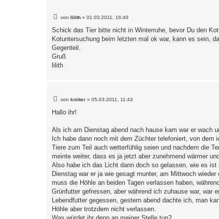
B
von
lilith
»
01.03.2011, 16:40
e
i
Schick das Tier bitte nicht in Winterruhe, bevor Du den Ko
t
Kotuntersuchung beim letzten mal ok war, kann es sein, das
r
a
Gegenteil.
g
Gruß
lilith
B
von
knitter
»
05.03.2011, 11:43
e
i
Hallo ihr!
t
r
a
Als ich am Dienstag abend nach hause kam war er wach u
g
Ich habe dann noch mit dem Züchter telefoniert, von dem 
Tiere zum Teil auch wetterfühlig seien und nachdem die Te
meinte weiter, dass es ja jetzt aber zunehmend wärmer und h
Also habe ich das Licht dann doch so gelassen, wie es ist u
Dienstag war er ja wie gesagt munter, am Mittwoch wieder 
muss die Höhle an beiden Tagen verlassen haben, während i
Grünfutter gefressen, aber während ich zuhause war, war e
Lebendfutter gegessen, gestern abend dachte ich, man kann
Höhle aber trotzdem nicht verlassen.
Was würdet ihr denn an meiner Stelle tun?