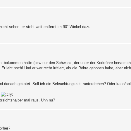
icht sehen. er steht weit entfernt im 90°-Winkel dazu.
ht bokommen hatte (bzw nur den Schwanz, der unter der Korkröhre hervorscha
r lebt noch! Und er war recht irritiert, als die Röhre gehoben habe, aber nich
nd danach gekotet. Soll ich die Beleuchtungszeit runterdrehen? Oder kann/soll
g
vorsichtshalber mal raus. Unn nu?
orher?