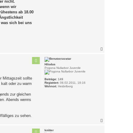
er nicht.
 wenn wir
rühestens ab 18.00
Ängstlichkeit
, was sich bei uns
N
a
c
h
Hilodus
o
Pogona Nullarbor Juvenile
b
e
 Mittagszeit sollte
n
Beiträge:
149
Registriert:
08.02.2011, 18:16
 kalt oder zu warm
Wohnort:
Heidelberg
gends zur gleichen
sehen. Abends wenns
ffälliges zu sehen.
N
a
c
knitter
h