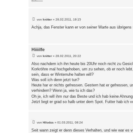
B
von
knitter
»
28.02.2011, 19:15
e
i
Achja, das Fenster kann er von seiner Warte aus übrigens n
t
r
a
g
Hiiiilfe
B
von
knitter
»
28.02.2011, 20:22
e
i
Also nachdem ich ihn heute bis 20Uhr noch nicht zu Gesic
t
Korkröhre mal hochgehoben, um zu sehen, ob er noch lebt. E
r
a
sein, dass er Winterruhe halten will?
g
Was soll ich denn jetzt tun?
Heute har er nichts gefressen. Gestern hat er gefressen, u
verhindern? Wenn ja, wie tu ich das?
Oh je, ich will ihm nur das Beste und ich hab keine Ahnun
Jetzt liegt er grad so halb unter dem Spot. Futter hab ich 
B
von
Hilodus
»
01.03.2011, 08:24
e
i
Seit wann zeigt er denn dieses Verhalten, und wie war es v
t