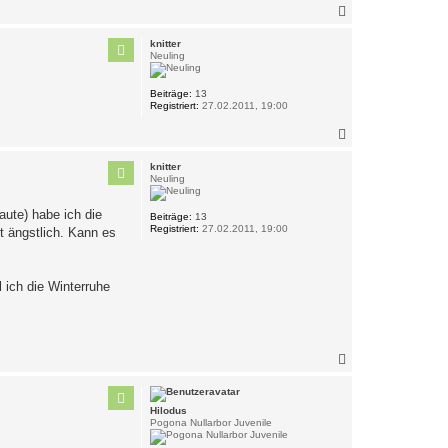
N
a
c
knitter
h
Neuling
o
b
Beiträge:
13
e
Registriert:
27.02.2011, 19:00
n
N
a
c
knitter
h
Neuling
o
b
ute) habe ich die
Beiträge:
13
e
Registriert:
27.02.2011, 19:00
t ängstlich. Kann es
n
 ich die Winterruhe
N
a
c
h
Hilodus
o
Pogona Nullarbor Juvenile
b
e