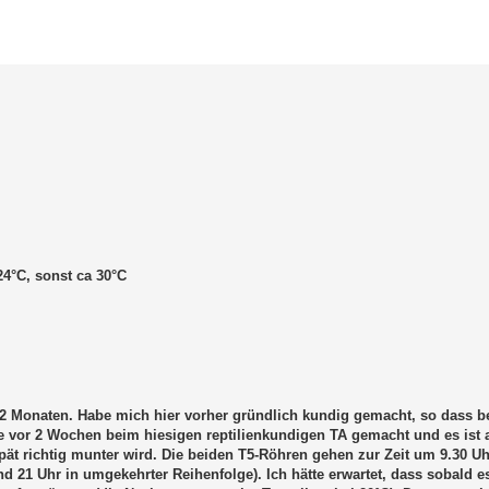
erte Suche
24°C, sonst ca 30°C
 Monaten. Habe mich hier vorher gründlich kundig gemacht, so dass b
e vor 2 Wochen beim hiesigen reptilienkundigen TA gemacht und es ist a
spät richtig munter wird. Die beiden T5-Röhren gehen zur Zeit um 9.30 Uh
d 21 Uhr in umgekehrter Reihenfolge). Ich hätte erwartet, dass sobald es