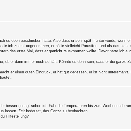
ie ich es oben beschrieben hatte. Also dass er sehr spät munter wurde, wenn e
tte ich zuerst angenommen, er hätte vielleicht Parasiten, und als das nicht de
estern das erste Mal, dass er garnicht rauskommen wollte. Davor hatte ich au
, ob er dann immer noch schläft. Könnte es denn sein, dass er die ganze Zei
cht er einen guten Eindruck, er hat gut gegessen, er ist nicht unterernährt. 
häutet.
, oder besser gesagt schon ist. Fahr die Temperaturen bis zum Wochenende ru
us lassen. Zeit bedeutet, das Ganze zu beobachten.
du Hilfestellung?