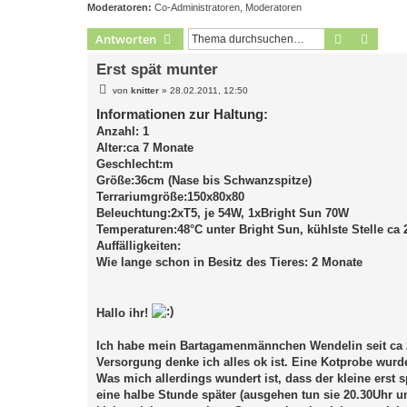
Moderatoren:
Co-Administratoren
,
Moderatoren
Suche
Erweit
Antworten
Erst spät munter
B
von
knitter
»
28.02.2011, 12:50
e
i
Informationen zur Haltung:
t
Anzahl: 1
r
a
Alter:ca 7 Monate
g
Geschlecht:m
Größe:36cm (Nase bis Schwanzspitze)
Terrariumgröße:150x80x80
Beleuchtung:2xT5, je 54W, 1xBright Sun 70W
Temperaturen:48°C unter Bright Sun, kühlste Stelle ca 
Auffälligkeiten:
Wie lange schon in Besitz des Tieres: 2 Monate
Hallo ihr!
Ich habe mein Bartagamenmännchen Wendelin seit ca 2
Versorgung denke ich alles ok ist. Eine Kotprobe wurd
Was mich allerdings wundert ist, dass der kleine erst 
eine halbe Stunde später (ausgehen tun sie 20.30Uhr un