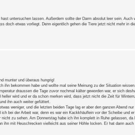
t hast untersuchen lassen. Außerdem sollte der Darm absolut leer sein. Auch 
s doch etwas vorliegt. Denn eigentlich gehen die Tiere jetzt nicht mehr in di
nd munter und überaus hungrig!
ich ihn bekommen habe und wollte mal seine Meinung zu der Situation wissen.
mperatur draussen die Tage zuvor nochmal kälter geworden war, er sich desha
eller wird und er da schon merken wird, dass jetzt nicht die Zeit für Winterru
nd ihn auch weiter gefüttert.
etwas weniger, und die letzten beiden Tage lag er aber den ganzen Abend nur 
ch bei der Arbeit war, denn es war ein Kackkhäuflein vor der Scheibe und e
r nicht zu sehen. Am Donnerstag habe ich ihn komplett in Ruhe gelassen, da 
 ihn mit Heuschrecken vielleicht aus seiner Höhle locken. Er hat dann auch 