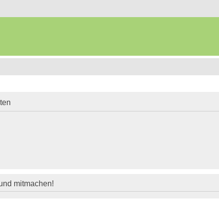
iten
 und mitmachen!