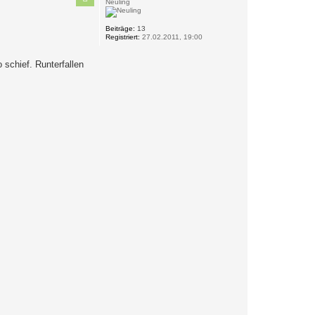
Neuling
o
b
Beiträge:
13
e
Registriert:
27.02.2011, 19:00
n
 schief. Runterfallen