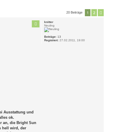
1
2
Nächste
20 Beiträge
knitter
Neuling
Beiträge:
13
Registriert:
27.02.2011, 19:00
ei Ausstattung und
lles ok.
r an, die Bright Sun
 hell wird, der