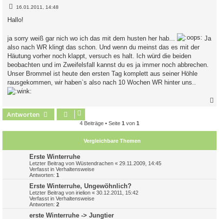
B
16.01.2011, 14:48
e
i
Hallo!
t
r
a
ja sorry weiß gar nich wo ich das mit dem husten her hab...
Ja
g
also nach WR klingt das schon. Und wenn du meinst das es mit der
Häutung vorher noch klappt, versuch es halt. Ich würd die beiden
beobachten und im Zweifelsfall kannst du es ja immer noch abbrechen.
Unser Brommel ist heute den ersten Tag komplett aus seiner Höhle
rausgekommen, wir haben`s also nach 10 Wochen WR hinter uns..
Antworten
c
4 Beiträge • Seite
1
von
1
Vergleichbare Themen
Erste Winterruhe
Letzter Beitrag von
Wüstendrachen
«
29.11.2009, 14:45
Verfasst in
Verhaltensweise
Antworten:
1
Erste Winterruhe, Ungewöhnlich?
Letzter Beitrag von
irielion
«
30.12.2011, 15:42
Verfasst in
Verhaltensweise
Antworten:
2
erste Winterruhe -> Jungtier