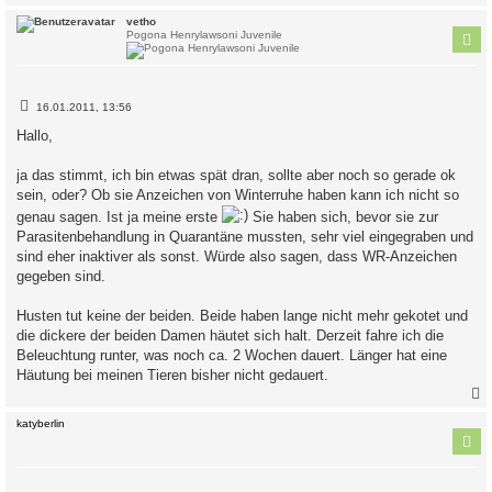
c
vetho
Pogona Henrylawsoni Juvenile
B
16.01.2011, 13:56
e
i
Hallo,
t
r
a
ja das stimmt, ich bin etwas spät dran, sollte aber noch so gerade ok
g
sein, oder? Ob sie Anzeichen von Winterruhe haben kann ich nicht so
genau sagen. Ist ja meine erste
Sie haben sich, bevor sie zur
Parasitenbehandlung in Quarantäne mussten, sehr viel eingegraben und
sind eher inaktiver als sonst. Würde also sagen, dass WR-Anzeichen
gegeben sind.
Husten tut keine der beiden. Beide haben lange nicht mehr gekotet und
die dickere der beiden Damen häutet sich halt. Derzeit fahre ich die
Beleuchtung runter, was noch ca. 2 Wochen dauert. Länger hat eine
Häutung bei meinen Tieren bisher nicht gedauert.
c
katyberlin