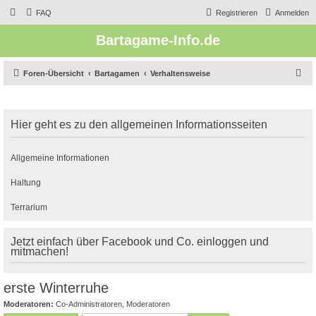
FAQ
Registrieren
Anmelden
Bartagame-Info.de
S
Foren-Übersicht
Bartagamen
Verhaltensweise
u
c
Hier geht es zu den allgemeinen Informationsseiten
h
e
Allgemeine Informationen
Haltung
Terrarium
Jetzt einfach über Facebook und Co. einloggen und
mitmachen!
erste Winterruhe
Moderatoren:
Co-Administratoren
,
Moderatoren