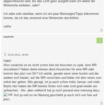
abgeschlossen wird, bis das Licht ganz ausgeht kann ich weiter die
Winterruhe einleiten, oder?
Ich wäre sehr dankbar, wenn ich ein paar Meinungen/Tipps bekommen
könnte, da ich das erstemal eine Winterruhe durchführe.
vetho
c
katyberlin
B
15.01.2011, 18:59
e
i
Hallo!
t
Also zunächst ist es nicht schon fast ein bisschen zu spät, eine WR
r
a
einzuleiten? Haben deine kleinen denn Anzeichen für eine WR oder
g
kommt das jetzt von Dir? Ich würde, gerade wenn einer hustet und der
andere sich häutet, auf die WR verzichten und lieber mit dem einen zum
onkel doc gehen. Wie gesagt, ist ja auch schon mitte Januar, und viele
Bartis hier haben die WR bereits hinter sich oder sind grad wieder am
aufwachen.. Hm..aber vielleicht hat ja noch jemand eine meinung dazu
Ach ja und so ne Häutung geschieht ja auch nich von hier auf
jetzt..