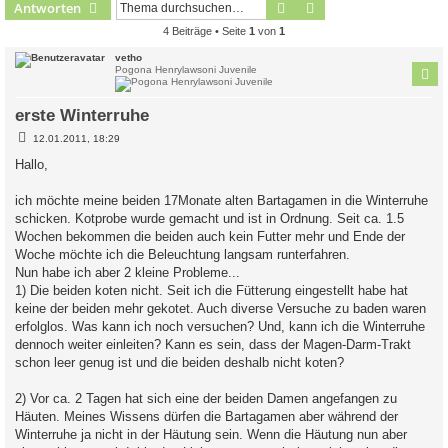
Suche
Erweiterte Suche
Antworten
4 Beiträge • Seite
1
von
1
vetho
Pogona Henrylawsoni Juvenile
erste Winterruhe
B
12.01.2011, 18:29
e
i
Hallo,
t
r
a
ich möchte meine beiden 17Monate alten Bartagamen in die Winterruhe
g
schicken. Kotprobe wurde gemacht und ist in Ordnung. Seit ca. 1.5
Wochen bekommen die beiden auch kein Futter mehr und Ende der
Woche möchte ich die Beleuchtung langsam runterfahren.
Nun habe ich aber 2 kleine Probleme...
1) Die beiden koten nicht. Seit ich die Fütterung eingestellt habe hat
keine der beiden mehr gekotet. Auch diverse Versuche zu baden waren
erfolglos. Was kann ich noch versuchen? Und, kann ich die Winterruhe
dennoch weiter einleiten? Kann es sein, dass der Magen-Darm-Trakt
schon leer genug ist und die beiden deshalb nicht koten?
2) Vor ca. 2 Tagen hat sich eine der beiden Damen angefangen zu
Häuten. Meines Wissens dürfen die Bartagamen aber während der
Winterruhe ja nicht in der Häutung sein. Wenn die Häutung nun aber