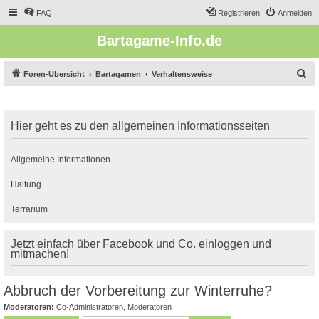
FAQ
Registrieren
Anmelden
Bartagame-Info.de
S
Foren-Übersicht
Bartagamen
Verhaltensweise
u
c
Hier geht es zu den allgemeinen Informationsseiten
h
e
Allgemeine Informationen
Haltung
Terrarium
Jetzt einfach über Facebook und Co. einloggen und
mitmachen!
Abbruch der Vorbereitung zur Winterruhe?
Moderatoren:
Co-Administratoren
,
Moderatoren