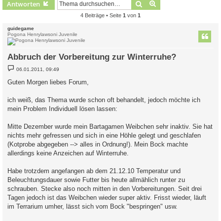
Suche
Erweiterte Suche
Antworten
4 Beiträge • Seite
1
von
1
guidegame
Pogona Henrylawsoni Juvenile
Abbruch der Vorbereitung zur Winterruhe?
B
06.01.2011, 09:49
e
i
Guten Morgen liebes Forum,
t
r
a
ich weiß, das Thema wurde schon oft behandelt, jedoch möchte ich
g
mein Problem Individuell lösen lassen:
Mitte Dezember wurde mein Bartagamen Weibchen sehr inaktiv. Sie hat
nichts mehr gefressen und sich in eine Höhle gelegt und geschlafen
(Kotprobe abgegeben --> alles in Ordnung!). Mein Bock machte
allerdings keine Anzeichen auf Winterruhe.
Habe trotzdem angefangen ab dem 21.12.10 Temperatur und
Beleuchtungsdauer sowie Futter bis heute allmählich runter zu
schrauben. Stecke also noch mitten in den Vorbereitungen. Seit drei
Tagen jedoch ist das Weibchen wieder super aktiv. Frisst wieder, läuft
im Terrarium umher, lässt sich vom Bock "bespringen" usw.