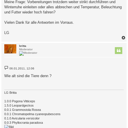
Meine Frage: Vorbereitungen trotzdem weiter strikt durchführen und
Winterruhe einleiten oder alles abbrechen und Temperatur, Beleuchtung
und Futter wieder hoch fahren?
Vielen Dank für alle Antworten im Vorraus.
LG
c
britta
Moderator
B
06.01.2011, 12:06
e
i
Wie alt sind die Tiere denn ?
t
r
a
g
LG Britta
1.0.0 Pogona Vitticeps
1.5.0 Leopardgeckos
0.0.1 Grammostola Rosea
0.0.1 Chromatopelma cyaneopubescens
0.1.0 Avicularia versicolor
0.0.3 Phyllocrania paradoxa