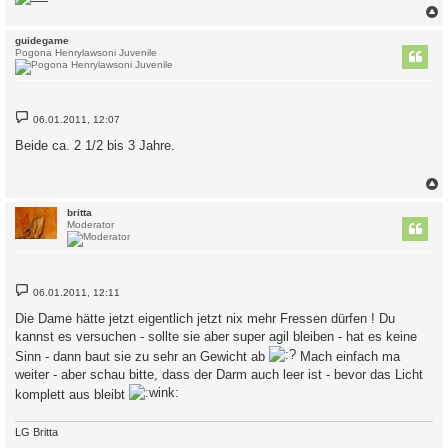
c
guidegame
Pogona Henrylawsoni Juvenile
B
06.01.2011, 12:07
e
i
Beide ca. 2 1/2 bis 3 Jahre.
t
r
a
g
c
britta
Moderator
B
06.01.2011, 12:11
e
i
Die Dame hätte jetzt eigentlich jetzt nix mehr Fressen dürfen ! Du
t
kannst es versuchen - sollte sie aber super agil bleiben - hat es keine
r
a
Sinn - dann baut sie zu sehr an Gewicht ab
Mach einfach ma
g
weiter - aber schau bitte, dass der Darm auch leer ist - bevor das Licht
komplett aus bleibt
LG Britta