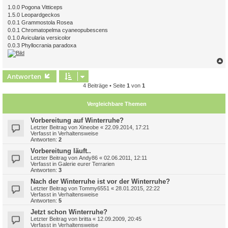
1.0.0 Pogona Vitticeps
1.5.0 Leopardgeckos
0.0.1 Grammostola Rosea
0.0.1 Chromatopelma cyaneopubescens
0.1.0 Avicularia versicolor
0.0.3 Phyllocrania paradoxa
c
Antworten
4 Beiträge • Seite
1
von
1
Vergleichbare Themen
Vorbereitung auf Winterruhe?
Letzter Beitrag von
Xineobe
«
22.09.2014, 17:21
Verfasst in
Verhaltensweise
Antworten:
2
Vorbereitung läuft..
Letzter Beitrag von
Andy86
«
02.06.2011, 12:11
Verfasst in
Galerie eurer Terrarien
Antworten:
3
Nach der Winterruhe ist vor der Winterruhe?
Letzter Beitrag von
Tommy6551
«
28.01.2015, 22:22
Verfasst in
Verhaltensweise
Antworten:
5
Jetzt schon Winterruhe?
Letzter Beitrag von
britta
«
12.09.2009, 20:45
Verfasst in
Verhaltensweise