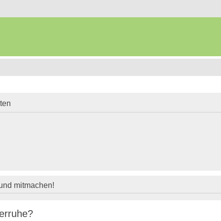
iten
 und mitmachen!
terruhe?