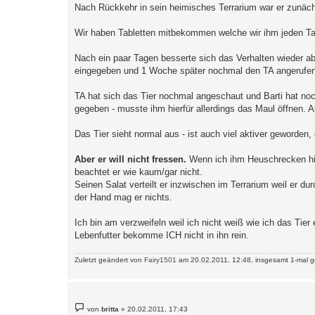
Nach Rückkehr in sein heimisches Terrarium war er zunächs
Wir haben Tabletten mitbekommen welche wir ihm jeden Ta
Nach ein paar Tagen besserte sich das Verhalten wieder ab
eingegeben und 1 Woche später nochmal den TA angerufen
TA hat sich das Tier nochmal angeschaut und Barti hat 
gegeben - musste ihm hierfür allerdings das Maul öffnen. Al
Das Tier sieht normal aus - ist auch viel aktiver geworden,
Aber er will nicht fressen.
Wenn ich ihm Heuschrecken hin
beachtet er wie kaum/gar nicht.
Seinen Salat verteilt er inzwischen im Terrarium weil er du
der Hand mag er nichts.
Ich bin am verzweifeln weil ich nicht weiß wie ich das Ti
Lebenfutter bekomme ICH nicht in ihn rein.
Zuletzt geändert von
Fairy1501
am 20.02.2011, 12:48, insgesamt 1-mal g
B
von
britta
»
20.02.2011, 17:43
e