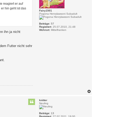
e reagiert er auf
r hin geht ist das
Fairy1501
Pogona Henrylawsoni Subadult
Beiträge:
57
Registriert:
25.07.2010, 21:48
Wohnort:
Mittelfranken
n ihn ja nicht
dem Futter nicht sehr
nt.
N
a
c
knitter
h
Neuling
o
b
e
Beiträge:
13
Registriert:
27.02.2011, 19:00
n