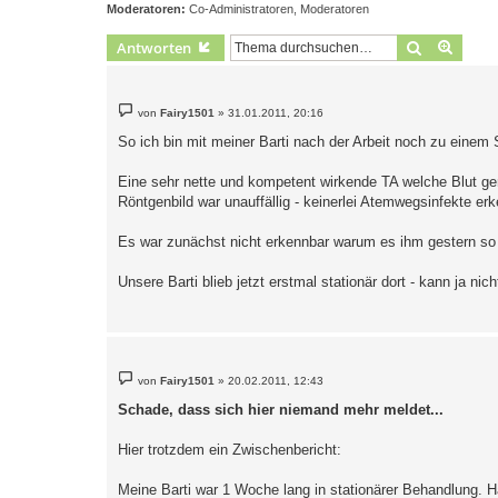
Moderatoren:
Co-Administratoren
,
Moderatoren
Suche
Erweit
Antworten
B
von
Fairy1501
»
31.01.2011, 20:16
e
i
So ich bin mit meiner Barti nach der Arbeit noch zu einem 
t
r
a
Eine sehr nette und kompetent wirkende TA welche Blut g
g
Röntgenbild war unauffällig - keinerlei Atemwegsinfekte erke
Es war zunächst nicht erkennbar warum es ihm gestern so 
Unsere Barti blieb jetzt erstmal stationär dort - kann ja n
B
von
Fairy1501
»
20.02.2011, 12:43
e
i
Schade, dass sich hier niemand mehr meldet...
t
r
a
Hier trotzdem ein Zwischenbericht:
g
Meine Barti war 1 Woche lang in stationärer Behandlung. Ha