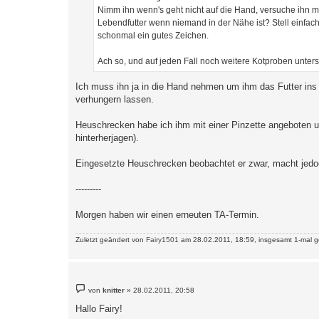
a
Nimm ihn wenn's geht nicht auf die Hand, versuche ihn mit
g
Lebendfutter wenn niemand in der Nähe ist? Stell einfac
schonmal ein gutes Zeichen.
Ach so, und auf jeden Fall noch weitere Kotproben unter
Ich muss ihn ja in die Hand nehmen um ihm das Futter ins Ma
verhungern lassen.
Heuschrecken habe ich ihm mit einer Pinzette angeboten un
hinterherjagen).
Eingesetzte Heuschrecken beobachtet er zwar, macht jedoc
---------
Morgen haben wir einen erneuten TA-Termin.
Zuletzt geändert von
Fairy1501
am 28.02.2011, 18:59, insgesamt 1-mal g
B
von
knitter
»
28.02.2011, 20:58
e
i
Hallo Fairy!
t