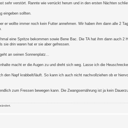
t sehr verstört. Rannte wie verrückt herum und in den ersten Nächten schlief
g eingeben sollten.
er er wollte immer noch kein Futter annehmen. Wir haben ihm dann alle 2 Tage
.
nochmal eine Spritze bekommen sowie Bene Bac. Die TA hat ihm dann auch 2
s sie drin waren hat er sie aber gefressen.
 geht an seinen Sonnenplatz...
halte macht er die Augen zu und dreht sich weg. Lasse ich die Heuschrecke 
rch den Napf krabbelt/läuft. So kann ich auch nicht nachvollziehen ob er hierv
er endlich zum Fressen bewegen kann. Die Zwangsernährung ist ja kein Dauer
eändert.