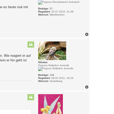
be es heute mal mit
Beiträge:
57
Registriert:
25.07.2010, 21:48
Wohnort:
Mittelfranken
N
a
c
h
o
b
. Wie reagiert er auf
e
n
nn er hin geht ist
Hilodus
Pogona Nullarbor Juvenile
Beiträge:
149
Registriert:
08.02.2011, 18:16
Wohnort:
Heidelberg
N
a
c
h
o
b
e
n