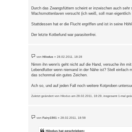
Durch das Zwangsfüttern scheint er inzwischen auch sehr s
Wachsmottenlaven versucht (ich weiß, soll man eigentlich n
Stattdessen hat er die Flucht ergriffen und ist in seine Hö
Der letzte Kotbefund war parasitenfrei.
B
von
Hilodus
»
28.02.2011, 18:28
e
i
Nimm ihn wenn's geht nicht auf die Hand, versuche ihn mit 
t
Lebendfutter wenn niemand in der Nähe ist? Stell einfach 
r
a
das schonmal ein gutes Zeichen.
g
Ach so, und auf jeden Fall noch weitere Kotproben unters
Zuletzt geändert von
Hilodus
am 28.02.2011, 18:29, insgesamt 1-mal geä
B
von
Fairy1501
»
28.02.2011, 18:58
e
i
t
r
Hilodus hat geschrieben: