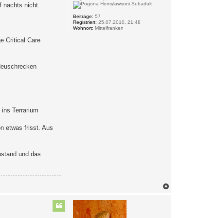
 nachts nicht.
Beiträge:
57
Registriert:
25.07.2010, 21:48
Wohnort:
Mittelfranken
 Critical Care
 Heuschrecken
ins Terrarium
on etwas frisst. Aus
zustand und das
N
a
c
h
o