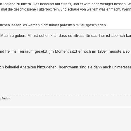
 Abstand zu füttern. Das bedeutet nur Stress, und er wird noch weniger fressen. Wi
h mal die geschlossene Futterbox rein, und schaue von weitem was er macht. Wenn e
suchen lassen, es werden nicht immer parasiten mit ausgeschieden.
ul zu geben. Mir ist schon klar, dass es Stress für das Tier ist aber ich kan
d frei ins Terrairum gesetzt (im Moment sitzt er noch im 120er, müsste also 
h keinerlei Anstalten hinzugehen. Irgendwann sind sie dann auch uninteressa
eändert.