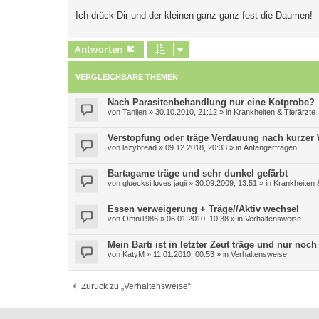
r
a
Ich drück Dir und der kleinen ganz ganz fest die Daumen!
g
Antworten
VERGLEICHBARE THEMEN
Nach Parasitenbehandlung nur eine Kotprobe?
von
Tanijen
»
30.10.2010, 21:12
» in
Krankheiten & Tierärzte
Verstopfung oder träge Verdauung nach kurzer
von
lazybread
»
09.12.2018, 20:33
» in
Anfängerfragen
Bartagame träge und sehr dunkel gefärbt
von
gluecksi loves jaqii
»
30.09.2009, 13:51
» in
Krankheiten 
Essen verweigerung + Träge//Aktiv wechsel
von
Omni1986
»
06.01.2010, 10:38
» in
Verhaltensweise
Mein Barti ist in letzter Zeut träge und nur noch
von
KatyM
»
11.01.2010, 00:53
» in
Verhaltensweise
Zurück zu „Verhaltensweise“