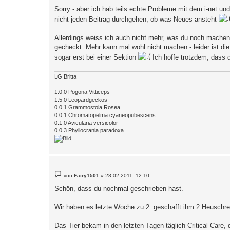
i
Sorry - aber ich hab teils echte Probleme mit dem i-net un
t
r
nicht jeden Beitrag durchgehen, ob was Neues ansteht
a
g
Allerdings weiss ich auch nicht mehr, was du noch machen k
gecheckt. Mehr kann mal wohl nicht machen - leider ist d
sogar erst bei einer Sektion
Ich hoffe trotzdem, dass d
LG Britta
1.0.0 Pogona Vitticeps
1.5.0 Leopardgeckos
0.0.1 Grammostola Rosea
0.0.1 Chromatopelma cyaneopubescens
0.1.0 Avicularia versicolor
0.0.3 Phyllocrania paradoxa
B
von
Fairy1501
»
28.02.2011, 12:10
e
i
Schön, dass du nochmal geschrieben hast.
t
r
a
Wir haben es letzte Woche zu 2. geschafft ihm 2 Heuschrec
g
Das Tier bekam in den letzten Tagen täglich Critical Care,