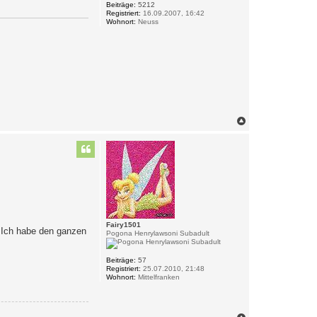
Beiträge:
5212
Registriert:
16.09.2007, 16:42
Wohnort:
Neuss
N
a
c
h
o
b
e
n
Fairy1501
. Ich habe den ganzen
Pogona Henrylawsoni Subadult
Beiträge:
57
Registriert:
25.07.2010, 21:48
Wohnort:
Mittelfranken
N