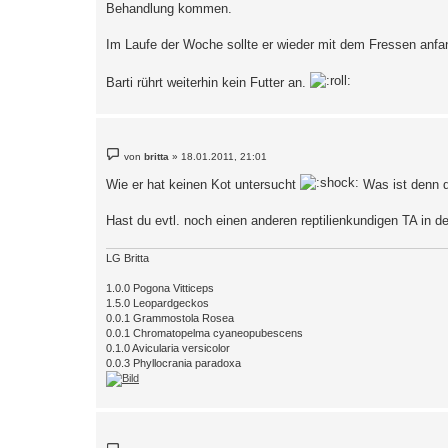
Behandlung kommen.
Im Laufe der Woche sollte er wieder mit dem Fressen anfa
Barti rührt weiterhin kein Futter an.
B
von
britta
»
18.01.2011, 21:01
e
i
Wie er hat keinen Kot untersucht
Was ist denn d
t
r
a
Hast du evtl. noch einen anderen reptilienkundigen TA in d
g
LG Britta
1.0.0 Pogona Vitticeps
1.5.0 Leopardgeckos
0.0.1 Grammostola Rosea
0.0.1 Chromatopelma cyaneopubescens
0.1.0 Avicularia versicolor
0.0.3 Phyllocrania paradoxa
B