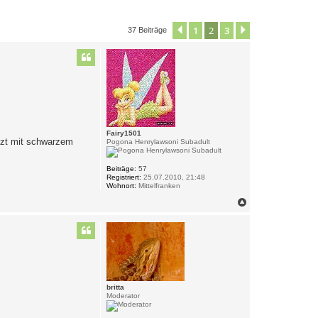
1
2
3
Vorherige
Nächste
37 Beiträge
Fairy1501
etzt mit schwarzem
Pogona Henrylawsoni Subadult
Beiträge:
57
Registriert:
25.07.2010, 21:48
Wohnort:
Mittelfranken
N
a
c
h
o
b
e
n
britta
Moderator