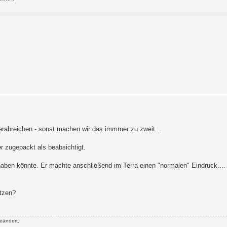
erabreichen - sonst machen wir das immmer zu zweit...
er zugepackt als beabsichtigt.
t haben könnte. Er machte anschließend im Terra einen "normalen" Eindruck...
tzen?
eändert.