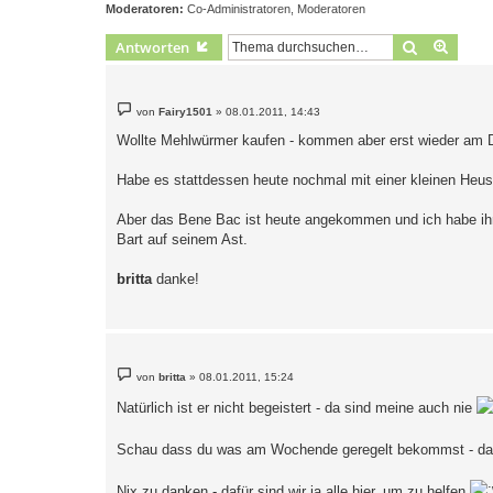
Moderatoren:
Co-Administratoren
,
Moderatoren
Suche
Erweit
Antworten
B
von
Fairy1501
»
08.01.2011, 14:43
e
i
Wollte Mehlwürmer kaufen - kommen aber erst wieder am 
t
r
a
Habe es stattdessen heute nochmal mit einer kleinen Heusc
g
Aber das Bene Bac ist heute angekommen und ich habe ihm g
Bart auf seinem Ast.
britta
danke!
B
von
britta
»
08.01.2011, 15:24
e
i
Natürlich ist er nicht begeistert - da sind meine auch nie
t
r
a
Schau dass du was am Wochende geregelt bekommst - das
g
Nix zu danken - dafür sind wir ja alle hier, um zu helfen