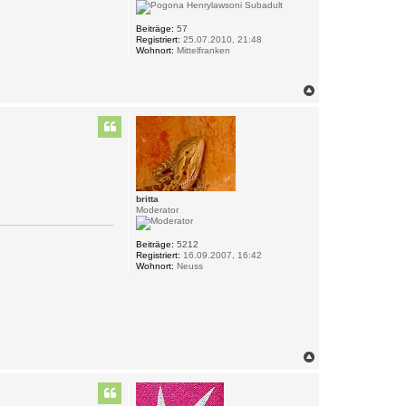
Beiträge:
57
Registriert:
25.07.2010, 21:48
Wohnort:
Mittelfranken
N
a
c
h
o
b
e
n
britta
Moderator
Beiträge:
5212
Registriert:
16.09.2007, 16:42
Wohnort:
Neuss
N
a
c
h