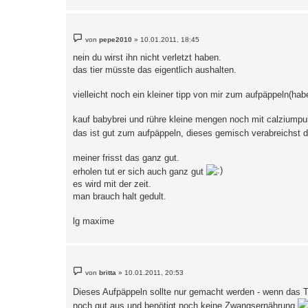
B
von
pepe2010
»
10.01.2011, 18:45
e
i
nein du wirst ihn nicht verletzt haben.
t
das tier müsste das eigentlich aushalten.
r
a
g
vielleicht noch ein kleiner tipp von mir zum aufpäppeln(h
kauf babybrei und rühre kleine mengen noch mit calziumpul
das ist gut zum aufpäppeln, dieses gemisch verabreichst d
meiner frisst das ganz gut.
erholen tut er sich auch ganz gut
es wird mit der zeit.
man brauch halt gedult.
lg maxime
B
von
britta
»
10.01.2011, 20:53
e
i
Dieses Aufpäppeln sollte nur gemacht werden - wenn das T
t
r
noch gut aus und benötigt noch keine Zwangsernährung