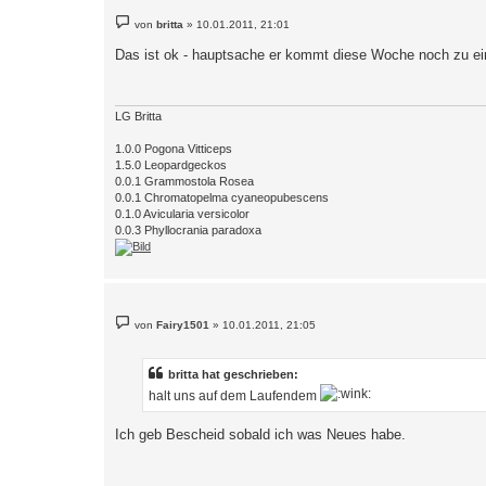
B
von
britta
»
10.01.2011, 21:01
e
i
Das ist ok - hauptsache er kommt diese Woche noch zu ei
t
r
a
g
LG Britta
1.0.0 Pogona Vitticeps
1.5.0 Leopardgeckos
0.0.1 Grammostola Rosea
0.0.1 Chromatopelma cyaneopubescens
0.1.0 Avicularia versicolor
0.0.3 Phyllocrania paradoxa
B
von
Fairy1501
»
10.01.2011, 21:05
e
i
t
r
britta hat geschrieben:
a
halt uns auf dem Laufendem
g
Ich geb Bescheid sobald ich was Neues habe.