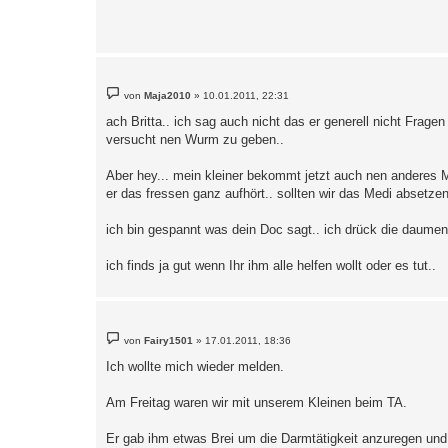
B
von
Maja2010
»
10.01.2011, 22:31
e
i
ach Britta.. ich sag auch nicht das er generell nicht Frage
t
versucht nen Wurm zu geben..
r
a
g
Aber hey... mein kleiner bekommt jetzt auch nen anderes M
er das fressen ganz aufhört.. sollten wir das Medi absetze
ich bin gespannt was dein Doc sagt.. ich drück die daumen
ich finds ja gut wenn Ihr ihm alle helfen wollt oder es tut..
B
von
Fairy1501
»
17.01.2011, 18:36
e
i
Ich wollte mich wieder melden.
t
r
a
Am Freitag waren wir mit unserem Kleinen beim TA.
g
Er gab ihm etwas Brei um die Darmtätigkeit anzuregen und e