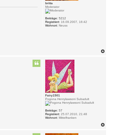
britta
Moderator
Beiträge:
5212
Registriert:
16.09.2007, 16:42
Wohnort:
Neuss
N
a
c
h
o
b
e
n
Fairy1501
Pogona Henrylawsoni Subadult
Beiträge:
57
Registriert:
25.07.2010, 21:48
Wohnort:
Mittelfranken
N
a
c