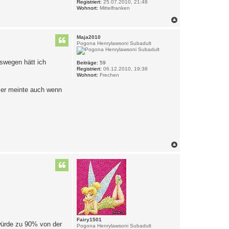
Registriert:
25.07.2010, 21:48
Wohnort:
Mittelfranken
N
a
c
Maja2010
h
Pogona Henrylawsoni Subadult
o
b
eswegen hätt ich
e
Beiträge:
59
Registriert:
06.12.2010, 19:38
n
Wohnort:
Frechen
. er meinte auch wenn
N
a
c
h
o
b
e
n
Fairy1501
 würde zu 90% von der
Pogona Henrylawsoni Subadult