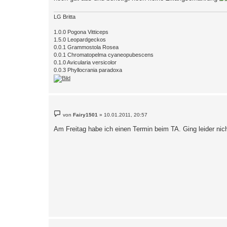
a
g
LG Britta
1.0.0 Pogona Vitticeps
1.5.0 Leopardgeckos
0.0.1 Grammostola Rosea
0.0.1 Chromatopelma cyaneopubescens
0.1.0 Avicularia versicolor
0.0.3 Phyllocrania paradoxa
B
von
Fairy1501
»
10.01.2011, 20:57
e
i
Am Freitag habe ich einen Termin beim TA. Ging leider nicht
t
r
a
g