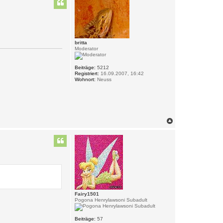
h
o
b
e
n
britta
Moderator
Beiträge:
5212
Registriert:
16.09.2007, 16:42
Wohnort:
Neuss
N
a
c
h
o
b
e
n
Fairy1501
Pogona Henrylawsoni Subadult
Beiträge:
57