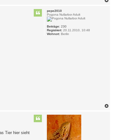
a
c
pepe2010
h
Pogona Nullarbor Adult
o
b
e
Beiträge:
230
Registriert:
20.11.2010, 10:48
n
Wohnort:
Berlin
N
a
c
h
o
b
e
s Tier hier sieht
n