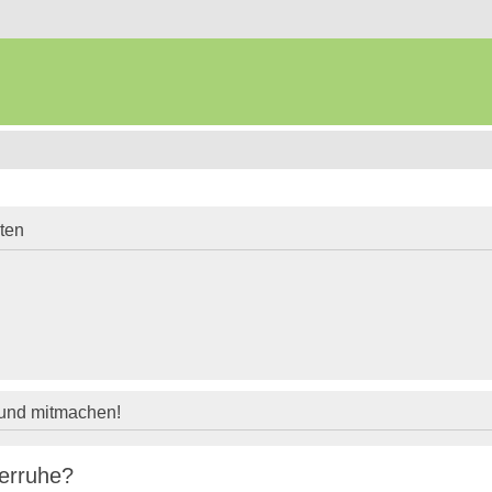
iten
 und mitmachen!
terruhe?