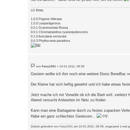
LG Britta
1.0.0 Pogona Vitticeps
1.5.0 Leopardgeckos
0.0.1 Grammostola Rosea
0.0.1 Chromatopelma cyaneopubescens
0.1.0 Avicularia versicolor
0.0.3 Phyllocrania paradoxa
B
von
Fairy1501
»
10.01.2011, 06:58
e
i
Gestern wollte ich ihm noch eine weitere Dosis BeneBac v
t
r
a
Der Kleine hat sich heftig gewehrt und ich habe etwas fest
g
Jetzt mache ich mir Vorwüfe ob ich die Barti evtl. verletz
Abend versucht Antworten im Netz zu finden
Kann man eine Bartagame durch zu festes zupacken Verle
Habe ein ganz schlechtes Gewissen...
Zuletzt geändert von
Fairy1501
am 10.01.2011, 06:59, insgesamt 1-mal g