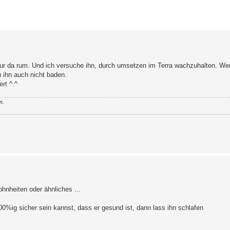
erte Suche
nur da rum. Und ich versuche ihn, durch umsetzen im Terra wachzuhalten. W
u ihn auch nicht baden.
rt ^.^
t.
ohnheiten oder ähnliches ...
00%ig sicher sein kannst, dass er gesund ist, dann lass ihn schlafen