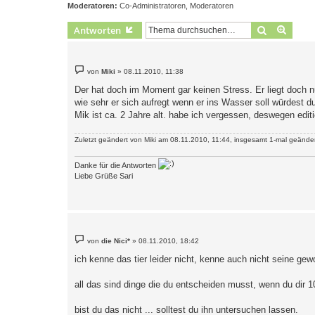
Moderatoren:
Co-Administratoren
,
Moderatoren
Suche
Erweit
Antworten
B
von
Miki
»
08.11.2010, 11:38
e
i
Der hat doch im Moment gar keinen Stress. Er liegt doch 
t
wie sehr er sich aufregt wenn er ins Wasser soll würdest d
r
a
Mik ist ca. 2 Jahre alt. habe ich vergessen, deswegen editie
g
Zuletzt geändert von
Miki
am 08.11.2010, 11:44, insgesamt 1-mal geänder
Danke für die Antworten
Liebe Grüße Sari
B
von
die Nici*
»
08.11.2010, 18:42
e
i
ich kenne das tier leider nicht, kenne auch nicht seine gew
t
r
a
all das sind dinge die du entscheiden musst, wenn du dir 1
g
bist du das nicht ... solltest du ihn untersuchen lassen.