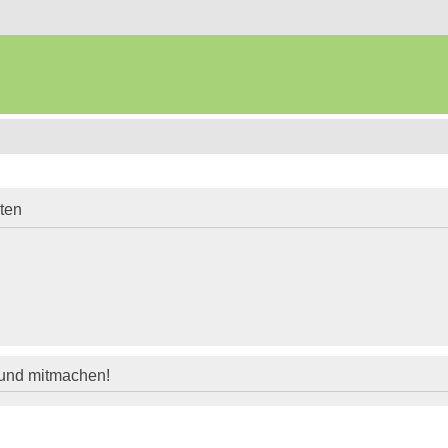
iten
 und mitmachen!