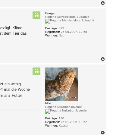
a
N
k
a
t
c
d
Cougar
h
a
Pogona Microlepidota Subadult
o
t
e
b
n
bezügl. Klima
e
Beiträge:
673
v
Registriert:
26.06.2007, 12:58
n
st dem Tier das
o
Wohnort:
Ndb
n
d
i
e
N
i
N
c
a
i
*
c
h
o
b
zt ein wenig
e
n
3-4 mal die Woche
hr ans Futter
Miki
Pogona Nullarbor Juvenile
Beiträge:
130
Registriert:
06.01.2009, 13:52
Wohnort:
Kassel
N