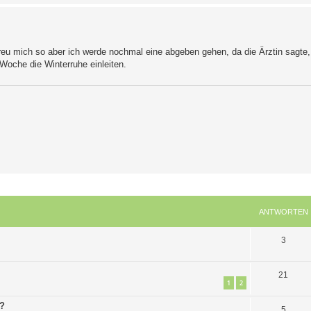
 freu mich so aber ich werde nochmal eine abgeben gehen, da die Ärztin sagte,
Woche die Winterruhe einleiten.
ANTWORTEN
A
3
n
A
21
t
1
2
n
w
o?
A
5
t