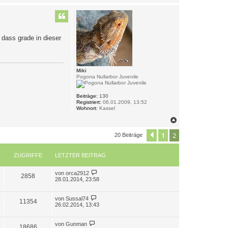
a
c
h
o
b
 dass grade in dieser
e
n
Miki
Pogona Nullarbor Juvenile
Beiträge:
130
Registriert:
06.01.2009, 13:52
Wohnort:
Kassel
N
a
c
1
2
Vorherige
20 Beiträge
h
o
b
ZUGRIFFE
LETZTER BEITRAG
e
n
L
von
orca2912
Z
2858
e
28.01.2014, 23:58
t
u
z
t
L
von
Sussal74
Z
11354
g
e
e
26.02.2014, 13:43
r
t
u
r
B
z
e
t
L
von
Gunman
Z
18686
g
i
e