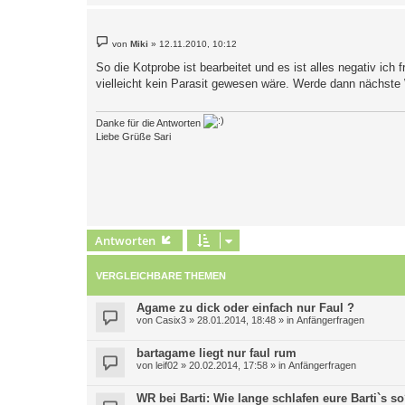
B
von
Miki
»
12.11.2010, 10:12
e
i
So die Kotprobe ist bearbeitet und es ist alles negativ ich
t
vielleicht kein Parasit gewesen wäre. Werde dann nächste 
r
a
g
Danke für die Antworten
Liebe Grüße Sari
Antworten
VERGLEICHBARE THEMEN
Agame zu dick oder einfach nur Faul ?
von
Casix3
»
28.01.2014, 18:48
» in
Anfängerfragen
bartagame liegt nur faul rum
von
leif02
»
20.02.2014, 17:58
» in
Anfängerfragen
WR bei Barti: Wie lange schlafen eure Barti`s s