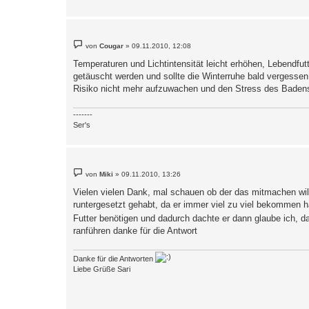
B
von
Cougar
»
09.11.2010, 12:08
e
i
Temperaturen und Lichtintensität leicht erhöhen, Lebendfut
t
getäuscht werden und sollte die Winterruhe bald vergesse
r
a
Risiko nicht mehr aufzuwachen und den Stress des Baden
g
-------
Ser's
B
von
Miki
»
09.11.2010, 13:26
e
i
Vielen vielen Dank, mal schauen ob der das mitmachen will,
t
runtergesetzt gehabt, da er immer viel zu viel bekommen 
r
a
Futter benötigen und dadurch dachte er dann glaube ich, das
g
ranführen danke für die Antwort
Danke für die Antworten
Liebe Grüße Sari