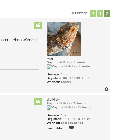
1
2
Vorherige
20 Beiträge
enn du sehen würdest
Miki
Pogona Nullarbor Juvenile
Beiträge:
130
Registriert:
06.01.2009, 13:52
Wohnort:
Kassel
N
a
c
die Nici*
h
Pogona Nullarbor Subadult
o
b
e
Beiträge:
159
Registriert:
17.10.2010, 15:46
n
Wohnort:
sachsen anhalt
K
Kontaktdaten:
o
n
t