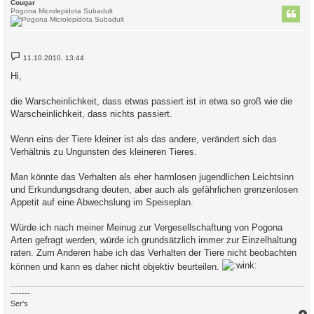
c
Cougar
Pogona Microlepidota Subadult
B
11.10.2010, 13:44
e
i
Hi,
t
r
a
die Warscheinlichkeit, dass etwas passiert ist in etwa so groß wie die
g
Warscheinlichkeit, dass nichts passiert.
Wenn eins der Tiere kleiner ist als das andere, verändert sich das
Verhältnis zu Ungunsten des kleineren Tieres.
Man könnte das Verhalten als eher harmlosen jugendlichen Leichtsinn
und Erkundungsdrang deuten, aber auch als gefährlichen grenzenlosen
Appetit auf eine Abwechslung im Speiseplan.
Würde ich nach meiner Meinug zur Vergesellschaftung von Pogona
Arten gefragt werden, würde ich grundsätzlich immer zur Einzelhaltung
raten. Zum Anderen habe ich das Verhalten der Tiere nicht beobachten
können und kann es daher nicht objektiv beurteilen.
-------
Ser's