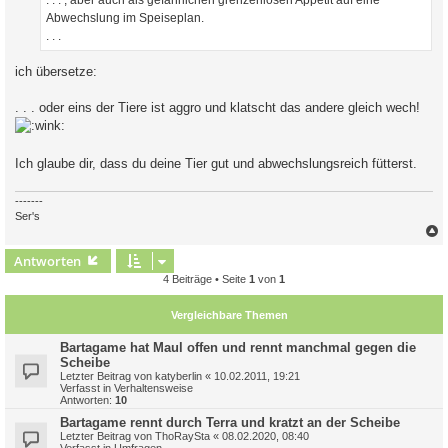
. . . , aber auch als gefährlichen grenzenlosen Appetit auf eine
Abwechslung im Speiseplan.
. . .
ich übersetze:
. . . oder eins der Tiere ist aggro und klatscht das andere gleich wech!
Ich glaube dir, dass du deine Tier gut und abwechslungsreich fütterst.
-------
Ser's
c
Antworten
4 Beiträge • Seite
1
von
1
Vergleichbare Themen
Bartagame hat Maul offen und rennt manchmal gegen die
Scheibe
Letzter Beitrag von
katyberlin
«
10.02.2011, 19:21
Verfasst in
Verhaltensweise
Antworten:
10
Bartagame rennt durch Terra und kratzt an der Scheibe
Letzter Beitrag von
ThoRaySta
«
08.02.2020, 08:40