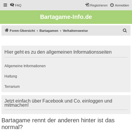
FAQ
Registrieren
Anmelden
Bartagame-Info.de
S
Foren-Übersicht
Bartagamen
Verhaltensweise
u
c
Hier geht es zu den allgemeinen Informationsseiten
h
e
Allgemeine Informationen
Haltung
Terrarium
Jetzt einfach über Facebook und Co. einloggen und
mitmachen!
Bartagame rennt der anderen hinter ist das
normal?