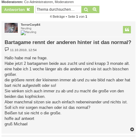
Moderatoren:
Co-Administratoren
,
Moderatoren
Suche
Erweiterte Suche
Antworten
4 Beiträge • Seite
1
von
1
TerrorCorp84
Neuling
Bartagame rennt der anderen hinter ist das normal?
B
11.10.2010, 12:54
e
i
Hallo habe mal ne frage.
t
Habe jetzt 2 bartagamen beide aus zucht und sind knapp 3 monate alt.
r
a
eine habe ich 1 woche länger als die andere und sie ist auch bisschen
g
größer.
die größere rennt der kleineren immer ab und zu wie blöd nach aber hat
bart nicht aufgestellt oder so!
Sie winken sich auch immer zu ab und zu macht die große von den
beiden das kopfnicken.
Aber manchmal sitzen sie auch einfach nebeneinander und nichts ist.
Soll ich mir sorgen machen oder ist das normal?
Beißen tut sie nicht o die große.
hoffe auf antwort
gruß Michael