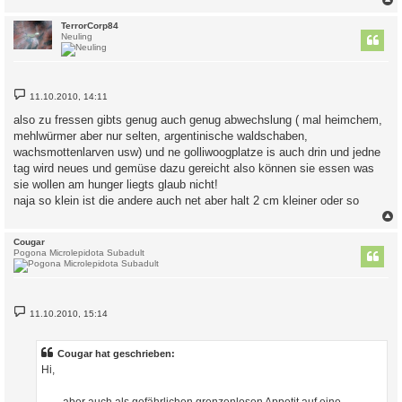
c
TerrorCorp84
Neuling
B
11.10.2010, 14:11
e
i
also zu fressen gibts genug auch genug abwechslung ( mal heimchem,
t
mehlwürmer aber nur selten, argentinische waldschaben,
r
a
wachsmottenlarven usw) und ne golliwoogplatze is auch drin und jedne
g
tag wird neues und gemüse dazu gereicht also können sie essen was
sie wollen am hunger liegts glaub nicht!
naja so klein ist die andere auch net aber halt 2 cm kleiner oder so
c
Cougar
Pogona Microlepidota Subadult
B
11.10.2010, 15:14
e
i
t
r
Cougar hat geschrieben:
a
Hi,
g