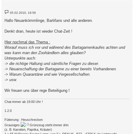
B
05.02.2010, 19:56
e
i
Hallo Neuankömmlinge, Bartifans und alle anderen.
t
r
a
Denkt dran, heute ist wieder Chat-Zeit !
g
Hier nochmal das Thema :
Worauf muss ich vor und während des Bartagamenkaufes achten und
was kann man den Zoohändlern alles glauben?
Unterpunkte auch:
-> die richtige Haltung und sämtliche Fragen zu dieser.
-> Neuanschaffung der Bartagame zu einer bereits Vorhandenen.
-> Warum Quarantäne und wie Vergesellschaften.
-> usw.
Wir freuen uns über rege Beteiligung !
Chat immer ab 19:00 Uhr !
1.2.0
Fütterung : Heuschrecken
Grausiges
Grünzeug steht immer drin
(z. B. Karotten, Paprika, Kräuter)
1 x 65 W Energy Saving Lamp, von Fa. REALM - E27 – 6700 K als Lichtquelle