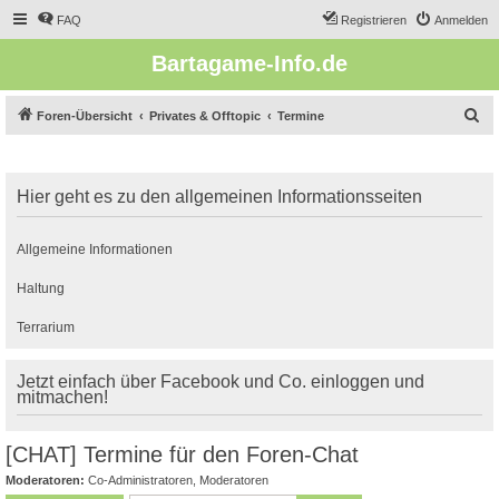
FAQ
Registrieren
Anmelden
Bartagame-Info.de
S
Foren-Übersicht
Privates & Offtopic
Termine
u
c
Hier geht es zu den allgemeinen Informationsseiten
h
e
Allgemeine Informationen
Haltung
Terrarium
Jetzt einfach über Facebook und Co. einloggen und
mitmachen!
[CHAT] Termine für den Foren-Chat
Moderatoren:
Co-Administratoren
,
Moderatoren