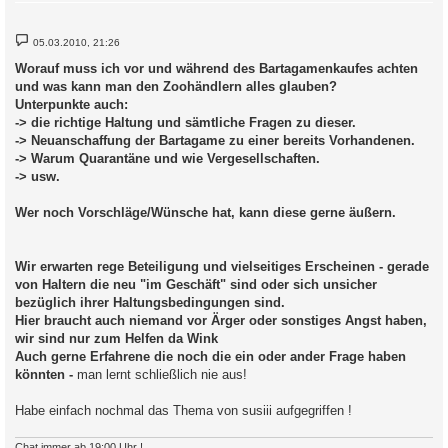
B
05.03.2010, 21:26
e
i
Worauf muss ich vor und während des Bartagamenkaufes achten
t
und was kann man den Zoohändlern alles glauben?
r
a
Unterpunkte auch:
g
-> die richtige Haltung und sämtliche Fragen zu dieser.
-> Neuanschaffung der Bartagame zu einer bereits Vorhandenen.
-> Warum Quarantäne und wie Vergesellschaften.
-> usw.
Wer noch Vorschläge/Wünsche hat, kann diese gerne äußern.
Wir erwarten rege Beteiligung und vielseitiges Erscheinen - gerade
von Haltern die neu "im Geschäft" sind oder sich unsicher
bezüglich ihrer Haltungsbedingungen sind.
Hier braucht auch niemand vor Ärger oder sonstiges Angst haben,
wir sind nur zum Helfen da Wink
Auch gerne Erfahrene die noch die ein oder ander Frage haben
könnten -
man lernt schließlich nie aus!
Habe einfach nochmal das Thema von susiii aufgegriffen !
Chat immer ab 19:00 Uhr !