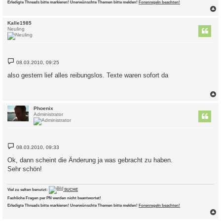
Erledigte Threads bitte markieren! Unerwünschte Themen bitte melden!
Forenregeln beachten!
c
Kalle1985
Neuling
B
08.03.2010, 09:25
e
i
also gestern lief alles reibungslos. Texte waren sofort da
t
r
a
g
c
Phoenix
Administrator
B
08.03.2010, 09:33
e
i
Ok, dann scheint die Änderung ja was gebracht zu haben.
t
Sehr schön!
r
a
g
Viel zu selten benutzt:
SUCHE
Fachliche Fragen per PN werden nicht beantwortet!
Erledigte Threads bitte markieren! Unerwünschte Themen bitte melden!
Forenregeln beachten!