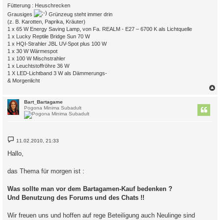
Fütterung : Heuschrecken
Grausiges
Grünzeug steht immer drin
(z. B. Karotten, Paprika, Kräuter)
1 x 65 W Energy Saving Lamp, von Fa. REALM - E27 – 6700 K als Lichtquelle
1 x Lucky Reptile Bridge Sun 70 W
1 x HQI-Strahler JBL UV-Spot plus 100 W
1 x 30 W Wärmespot
1 x 100 W Mischstrahler
1 x Leuchtstoffröhre 36 W
1 X LED-Lichtband 3 W als Dämmerungs-
& Morgenlicht
c
Bart_Bartagame
Pogona Minima Subadult
B
11.02.2010, 21:33
e
i
Hallo,
t
r
a
das Thema für morgen ist :
g
Was sollte man vor dem Bartagamen-Kauf bedenken ?
Und Benutzung des Forums und des Chats !!
Wir freuen uns und hoffen auf rege Beteiligung auch Neulinge sind