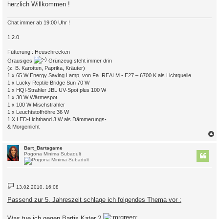
herzlich Willkommen !
Chat immer ab 19:00 Uhr !
1.2.0
Fütterung : Heuschrecken
Grausiges
Grünzeug steht immer drin
(z. B. Karotten, Paprika, Kräuter)
1 x 65 W Energy Saving Lamp, von Fa. REALM - E27 – 6700 K als Lichtquelle
1 x Lucky Reptile Bridge Sun 70 W
1 x HQI-Strahler JBL UV-Spot plus 100 W
1 x 30 W Wärmespot
1 x 100 W Mischstrahler
1 x Leuchtstoffröhre 36 W
1 X LED-Lichtband 3 W als Dämmerungs-
& Morgenlicht
c
Bart_Bartagame
Pogona Minima Subadult
B
13.02.2010, 16:08
e
i
Passend zur 5. Jahreszeit schlage ich folgendes Thema vor :
t
r
a
Was tue ich gegen Bartis Kater ?