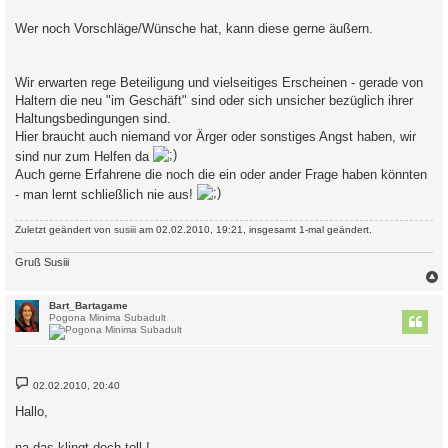
Wer noch Vorschläge/Wünsche hat, kann diese gerne äußern.
Wir erwarten rege Beteiligung und vielseitiges Erscheinen - gerade von
Haltern die neu "im Geschäft" sind oder sich unsicher bezüglich ihrer
Haltungsbedingungen sind.
Hier braucht auch niemand vor Ärger oder sonstiges Angst haben, wir
sind nur zum Helfen da
Auch gerne Erfahrene die noch die ein oder ander Frage haben könnten
- man lernt schließlich nie aus!
Zuletzt geändert von
susiii
am 02.02.2010, 19:21, insgesamt 1-mal geändert.
Gruß Susiii
c
Bart_Bartagame
Pogona Minima Subadult
B
02.02.2010, 20:40
e
i
Hallo,
t
r
a
na das klingt doch toll !