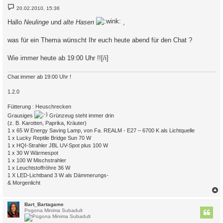
B
20.02.2010, 15:36
e
i
Hallo
Neulinge
und
alte Hasen
,
t
r
a
was für ein Thema wünscht Ihr euch heute abend für den Chat ?
g
Wie immer heute ab 19:00 Uhr !![/i]
Chat immer ab 19:00 Uhr !
1.2.0
Fütterung : Heuschrecken
Grausiges
Grünzeug steht immer drin
(z. B. Karotten, Paprika, Kräuter)
1 x 65 W Energy Saving Lamp, von Fa. REALM - E27 – 6700 K als Lichtquelle
1 x Lucky Reptile Bridge Sun 70 W
1 x HQI-Strahler JBL UV-Spot plus 100 W
1 x 30 W Wärmespot
1 x 100 W Mischstrahler
1 x Leuchtstoffröhre 36 W
1 X LED-Lichtband 3 W als Dämmerungs-
& Morgenlicht
c
Bart_Bartagame
Pogona Minima Subadult