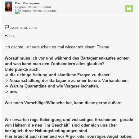
c
Bart_Bartagame
Pogona Minima Subadult
B
12.04.2010, 20:08
e
i
Hallo,
t
r
a
ich dachte, wir versuchen es mal wieder mit einem Thema :
g
Worauf muss ich vor und während des Bartagamenkaufes achten
und was kann man den Zoohändlern alles glauben?
Unterpunkte auch:
-> die richtige Haltung und sämtliche Fragen zu dieser.
-> Neuanschaffung der Bartagame zu einer bereits Vorhandenen.
-> Warum Quarantäne und wie Vergesellschaften.
-> usw.
Wer noch Vorschläge/Wünsche hat, kann diese gerne äußern.
Wir erwarten rege Beteiligung und vielseitiges Erscheinen - gerade
von Haltern die neu "im Geschäft" sind oder sich unsicher
bezüglich ihrer Haltungsbedingungen sind.
Hier braucht auch niemand vor Ärger oder sonstiges Angst haben,