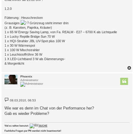
1.2.0
Fütterung : Heuschrecken
Grausiges
Grünzeug steht immer drin
(z. B. Karotten, Paprika, Kräuter)
1 x 65 W Energy Saving Lamp, von Fa. REALM - E27 – 6700 K als Lichtquelle
1 x Lucky Reptile Bridge Sun 70 W
1 x HQI-Strahler JBL UV-Spot plus 100 W
1 x 30 W Wärmespot
1 x 100 W Mischstrahler
1 x Leuchtstoffröhre 36 W
1 X LED-Lichtband 3 W als Dämmerungs-
& Morgenlicht
c
Phoenix
Administrator
B
08.03.2010, 06:53
e
i
Wie war es denn im Chat von der Performance her?
t
Gab es wieder Probleme?
r
a
g
Viel zu selten benutzt:
SUCHE
Fachliche Fragen per PN werden nicht beantwortet!