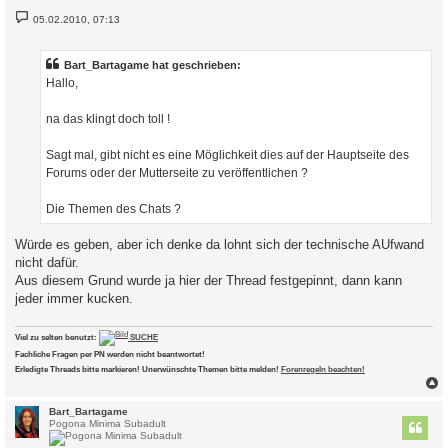
B
05.02.2010, 07:13
e
i
t
r
Bart_Bartagame hat geschrieben:
a
Hallo,
g
na das klingt doch toll !
Sagt mal, gibt nicht es eine Möglichkeit dies auf der Hauptseite des
Forums oder der Mutterseite zu veröffentlichen ?
Die Themen des Chats ?
Würde es geben, aber ich denke da lohnt sich der technische AUfwand
nicht dafür.
Aus diesem Grund wurde ja hier der Thread festgepinnt, dann kann
jeder immer kucken.
Viel zu selten benutzt:
SUCHE
Fachliche Fragen per PN werden nicht beantwortet!
Erledigte Threads bitte markieren! Unerwünschte Themen bitte melden!
Forenregeln beachten!
c
Bart_Bartagame
Pogona Minima Subadult