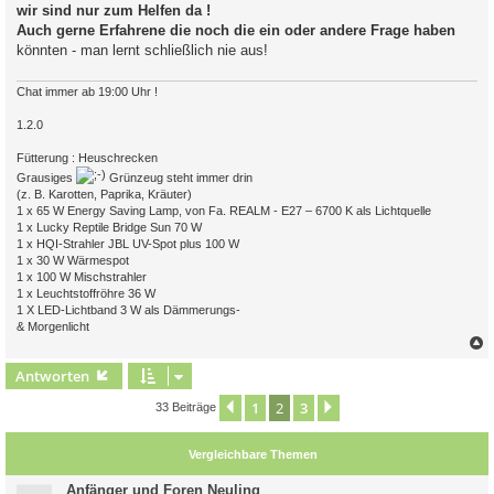
wir sind nur zum Helfen da !
Auch gerne Erfahrene die noch die ein oder andere Frage haben
könnten - man lernt schließlich nie aus!
Chat immer ab 19:00 Uhr !
1.2.0
Fütterung : Heuschrecken
Grausiges
Grünzeug steht immer drin
(z. B. Karotten, Paprika, Kräuter)
1 x 65 W Energy Saving Lamp, von Fa. REALM - E27 – 6700 K als Lichtquelle
1 x Lucky Reptile Bridge Sun 70 W
1 x HQI-Strahler JBL UV-Spot plus 100 W
1 x 30 W Wärmespot
1 x 100 W Mischstrahler
1 x Leuchtstoffröhre 36 W
1 X LED-Lichtband 3 W als Dämmerungs-
& Morgenlicht
c
Antworten
1
2
3
Vorherige
Nächste
33 Beiträge
Vergleichbare Themen
Anfänger und Foren Neuling