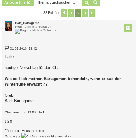
Suche
Erweiterte Suche
Antworten
1
2
3
Vorherige
Nächste
33 Beiträge
Bart_Bartagame
Pogona Minima Subadult
B
31.01.2010, 18:42
e
i
Hallo,
t
r
a
heutiger Vorschlag für den Chat :
g
Wie soll ich meinen Bartagamen behandeln, wenn er aus der
Winterruhe erwacht ??
Gruß,
Bart_Bartagame
Chat immer ab 19:00 Uhr !
1.2.0
Fütterung : Heuschrecken
Grausiges
Grünzeug steht immer drin