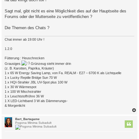
g
Sagt mal, gibt nicht es eine Möglichkeit dies auf der Hauptseite des
Forums oder der Mutterseite zu veröffentlichen ?
Die Themen des Chats ?
Chat immer ab 19:00 Uhr !
1.2.0
Fütterung : Heuschrecken
Grausiges
Grünzeug steht immer drin
(z. B. Karotten, Paprika, Kräuter)
1 x 65 W Energy Saving Lamp, von Fa. REALM - E27 – 6700 K als Lichtquelle
1 x Lucky Reptile Bridge Sun 70 W
1 x HQI-Strahler JBL UV-Spot plus 100 W
1 x 30 W Wärmespot
1 x 100 W Mischstrahler
1 x Leuchtstoffröhre 36 W
1 X LED-Lichtband 3 W als Dämmerungs-
& Morgenlicht
c
Bart_Bartagame
Pogona Minima Subadult