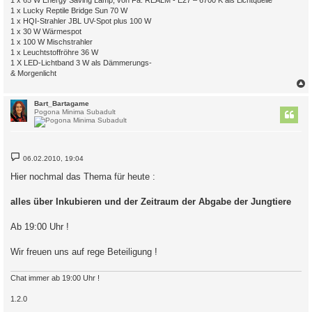
1 x Lucky Reptile Bridge Sun 70 W
1 x HQI-Strahler JBL UV-Spot plus 100 W
1 x 30 W Wärmespot
1 x 100 W Mischstrahler
1 x Leuchtstoffröhre 36 W
1 X LED-Lichtband 3 W als Dämmerungs-
& Morgenlicht
c
Bart_Bartagame
Pogona Minima Subadult
B
06.02.2010, 19:04
e
i
Hier nochmal das Thema für heute :
t
r
a
alles über Inkubieren und der Zeitraum der Abgabe der Jungtiere
g
Ab 19:00 Uhr !
Wir freuen uns auf rege Beteiligung !
Chat immer ab 19:00 Uhr !
1.2.0