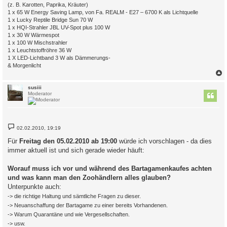
(z. B. Karotten, Paprika, Kräuter)
1 x 65 W Energy Saving Lamp, von Fa. REALM - E27 – 6700 K als Lichtquelle
1 x Lucky Reptile Bridge Sun 70 W
1 x HQI-Strahler JBL UV-Spot plus 100 W
1 x 30 W Wärmespot
1 x 100 W Mischstrahler
1 x Leuchtstoffröhre 36 W
1 X LED-Lichtband 3 W als Dämmerungs-
& Morgenlicht
c
susiii
Moderator
B
02.02.2010, 19:19
e
i
Für
Freitag den 05.02.2010 ab 19:00
würde ich vorschlagen - da dies
t
immer aktuell ist und sich gerade wieder häuft:
r
a
g
Worauf muss ich vor und während des Bartagamenkaufes achten
und was kann man den Zoohändlern alles glauben?
Unterpunkte auch:
-> die richtige Haltung und sämtliche Fragen zu dieser.
-> Neuanschaffung der Bartagame zu einer bereits Vorhandenen.
-> Warum Quarantäne und wie Vergesellschaften.
-> usw.