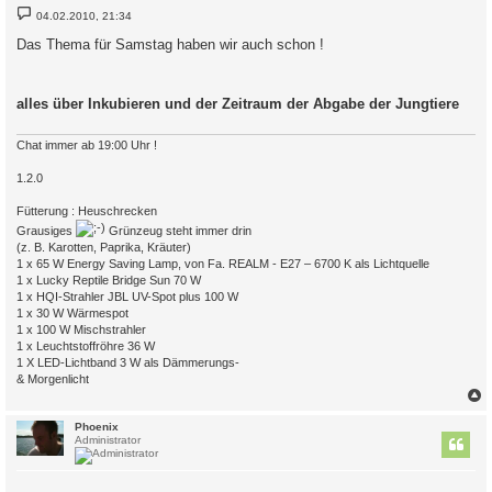
B
04.02.2010, 21:34
e
i
Das Thema für Samstag haben wir auch schon !
t
r
a
g
alles über Inkubieren und der Zeitraum der Abgabe der Jungtiere
Chat immer ab 19:00 Uhr !
1.2.0
Fütterung : Heuschrecken
Grausiges
Grünzeug steht immer drin
(z. B. Karotten, Paprika, Kräuter)
1 x 65 W Energy Saving Lamp, von Fa. REALM - E27 – 6700 K als Lichtquelle
1 x Lucky Reptile Bridge Sun 70 W
1 x HQI-Strahler JBL UV-Spot plus 100 W
1 x 30 W Wärmespot
1 x 100 W Mischstrahler
1 x Leuchtstoffröhre 36 W
1 X LED-Lichtband 3 W als Dämmerungs-
& Morgenlicht
c
Phoenix
Administrator