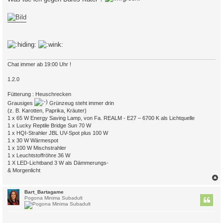
g
Chat immer ab 19:00 Uhr !
1.2.0
Fütterung : Heuschrecken
Grausiges
Grünzeug steht immer drin
(z. B. Karotten, Paprika, Kräuter)
1 x 65 W Energy Saving Lamp, von Fa. REALM - E27 – 6700 K als Lichtquelle
1 x Lucky Reptile Bridge Sun 70 W
1 x HQI-Strahler JBL UV-Spot plus 100 W
1 x 30 W Wärmespot
1 x 100 W Mischstrahler
1 x Leuchtstoffröhre 36 W
1 X LED-Lichtband 3 W als Dämmerungs-
& Morgenlicht
c
Bart_Bartagame
Pogona Minima Subadult