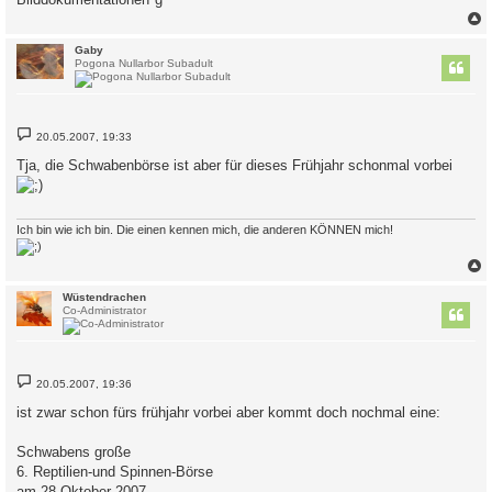
g
c
Gaby
Pogona Nullarbor Subadult
B
20.05.2007, 19:33
e
i
Tja, die Schwabenbörse ist aber für dieses Frühjahr schonmal vorbei
t
r
a
g
Ich bin wie ich bin. Die einen kennen mich, die anderen KÖNNEN mich!
c
Wüstendrachen
Co-Administrator
B
20.05.2007, 19:36
e
i
ist zwar schon fürs frühjahr vorbei aber kommt doch nochmal eine:
t
r
a
Schwabens große
g
6. Reptilien-und Spinnen-Börse
am 28.Oktober 2007