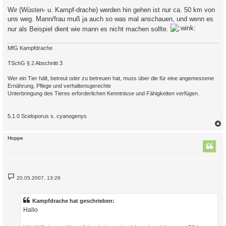
r
a
Wir (Wüsten- u. Kampf-drache) werden hin gehen ist nur ca. 50 km von
g
uns weg. Mann/frau muß ja auch so was mal anschauen, und wenn es
nur als Beispiel dient wie mann es nicht machen sollte.
MfG Kampfdrache
TSchG § 2 Abschnitt 3
Wer ein Tier hält, betreut oder zu betreuen hat, muss über die für eine angemessene
Ernährung, Pflege und verhaltensgerechte
Unterbringung des Tieres erforderlichen Kenntnisse und Fähigkeiten verfügen.
5.1.0 Sceloporus s. cyanogenys
c
Hoppe
B
20.05.2007, 13:26
e
i
t
r
Kampfdrache hat geschrieben:
a
Hallo
g