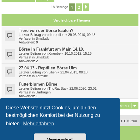
1
2
Nächste
18 Beiträge
Vergleichbare Themen
Tiere von der Börse kaufen?
Letzter Beitrag von
sh-reptiles
«
29.03.2010, 09:48
Verfasst in
Smalltalk
Antworten:
9
Börse in Frankfurt am Main 14.10.
Letzter Beitrag von
Xineobe
«
10.10.2012, 15:16
Verfasst in
Smalltalk
Antworten:
2
27.04.13 - Reptilien Börse Ulm
Letzter Beitrag von
Lillien
«
21.04.2013, 08:18
Verfasst in
Termine
Futterblumen Börse
Letzter Beitrag von
ThoRaySta
«
22.06.2020, 23:01
Verfasst in
Umfragen
Antworten:
1
Gehe zu
Diese Website nutzt Cookies, um dir den
bestmöglichen Komfort bei der Nutzung zu
Alle Zeiten sind
UTC+02:00
bieten.
Mehr erfahren
Powered by
phpBB
® Forum Software © phpBB Limited
Deutsche Übersetzung durch
phpBB.de
Verstanden!