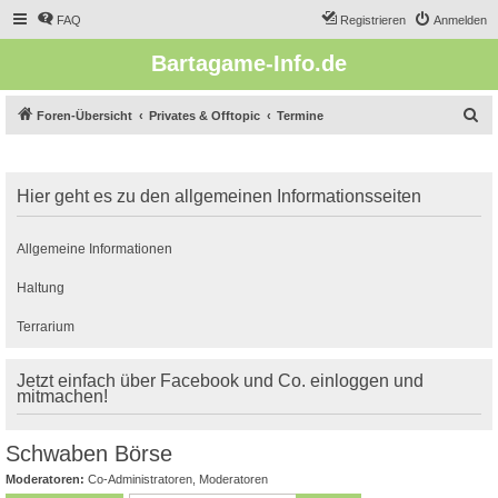
FAQ
Registrieren
Anmelden
Bartagame-Info.de
S
Foren-Übersicht
Privates & Offtopic
Termine
u
c
Hier geht es zu den allgemeinen Informationsseiten
h
e
Allgemeine Informationen
Haltung
Terrarium
Jetzt einfach über Facebook und Co. einloggen und
mitmachen!
Schwaben Börse
Moderatoren:
Co-Administratoren
,
Moderatoren