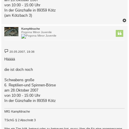
von 10:00 - 15:00 Uhr
In der Günzhalle in 89359 Kötz
(am Kötzbach 3)
c
Kampfdrache
Pogona Minor Juvenile
B
20.05.2007, 19:36
e
i
Hääää
t
r
a
die ist doch noch
g
Schwabens große
6. Reptilien-und Spinnen-Börse
am 28.Oktober 2007
von 10:00 - 15:00 Uhr
In der Günzhalle in 89359 Kötz
MfG Kampfdrache
TSchG § 2 Abschnitt 3
Wer ein Tier hält, betreut oder zu betreuen hat, muss über die für eine angemessene