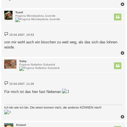
a
g
c
TrunX
Pogona Microlepidota Juvenile
B
15.04.2007, 10:53
e
i
von mir wohl auch ein bisschen zu weit weg, als das sich das lohnen
t
würde.
r
a
g
c
Gaby
Pogona Nullarbor Subadult
B
15.04.2007, 11:26
e
i
Für mich ist das hier fast Nebenan
t
r
a
g
Ich bin wie ich bin. Die einen kennen mich, die anderen KÖNNEN mich!
c
Krümel