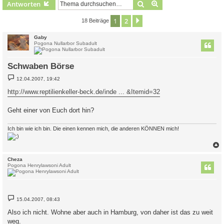
Suche
Erweiterte Suche
Antworten
1
2
Nächste
18 Beiträge
Gaby
Pogona Nullarbor Subadult
Schwaben Börse
B
12.04.2007, 19:42
e
i
http://www.reptilienkeller-beck.de/inde ... &Itemid=32
t
r
a
Geht einer von Euch dort hin?
g
Ich bin wie ich bin. Die einen kennen mich, die anderen KÖNNEN mich!
c
Cheza
Pogona Henrylawsoni Adult
B
15.04.2007, 08:43
e
i
Also ich nicht. Wohne aber auch in Hamburg, von daher ist das zu weit
t
weg.
r