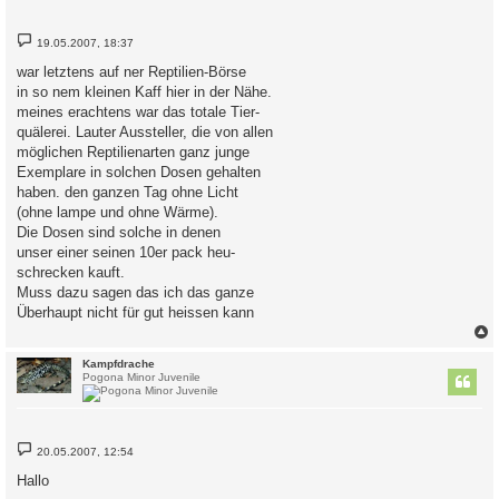
B
19.05.2007, 18:37
e
i
war letztens auf ner Reptilien-Börse
t
in so nem kleinen Kaff hier in der Nähe.
r
a
meines erachtens war das totale Tier-
g
quälerei. Lauter Aussteller, die von allen
möglichen Reptilienarten ganz junge
Exemplare in solchen Dosen gehalten
haben. den ganzen Tag ohne Licht
(ohne lampe und ohne Wärme).
Die Dosen sind solche in denen
unser einer seinen 10er pack heu-
schrecken kauft.
Muss dazu sagen das ich das ganze
Überhaupt nicht für gut heissen kann
c
Kampfdrache
Pogona Minor Juvenile
B
20.05.2007, 12:54
e
i
Hallo
t