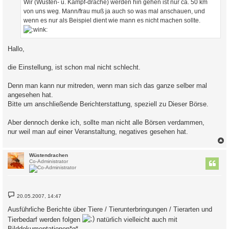
Wir (Wüsten- u. Kampf-drache) werden hin gehen ist nur ca. 50 km
von uns weg. Mann/frau muß ja auch so was mal anschauen, und
wenn es nur als Beispiel dient wie mann es nicht machen sollte.
Hallo,
die Einstellung, ist schon mal nicht schlecht.
Denn man kann nur mitreden, wenn man sich das ganze selber mal
angesehen hat.
Bitte um anschließende Berichterstattung, speziell zu Dieser Börse.
Aber dennoch denke ich, sollte man nicht alle Börsen verdammen,
nur weil man auf einer Veranstaltung, negatives gesehen hat.
c
Wüstendrachen
Co-Administrator
B
20.05.2007, 14:47
e
i
Ausführliche Berichte über Tiere / Tierunterbringungen / Tierarten und
t
r
Tierbedarf werden folgen
natürlich vielleicht auch mit
a
Bilddokumentationen*g*