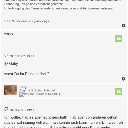
Ernährung, Pflege und verhaltensgerechte
Unterbringung des Tieres erforderlichen Kenntnisse und Fähigkeiten verfügen.
5.1.0 Sceloporus s. cyanogenys
c
Hoppe
B
20.05.2007, 19:41
e
i
@ Gaby,
t
r
a
warst Du im Frühjahr dort ?
g
c
Gaby
Pogona Nullarbor Subadult
B
20.05.2007, 19:57
e
i
Ich wollte, hab es aber nicht geschafft. Hab aber von anderen gehört
t
das es wahnsinnig voll war, man konnte sich kaum rühren. Bin also froh
r
a
das ich nicht war, denn mit Baby wäre es wohl eine Katastrophe