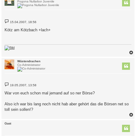
Pogona Nullarbor Juvenile
B
15.04.2007, 18:56
e
i
Kötz am Kötzbach +lach+
t
r
a
g
c
Wüstendrachen
Co-Administrator
B
19.05.2007, 13:58
e
i
War von euch schon mal jemand auf so ner Börse?
t
r
a
Also ich war bis lang noch nicht hab aber gehört das die Börsen net so
g
toll sein sollen!?
c
Gast