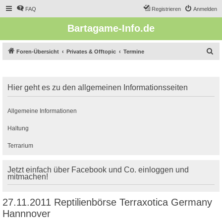
FAQ
Registrieren
Anmelden
Bartagame-Info.de
S
Foren-Übersicht
Privates & Offtopic
Termine
u
c
Hier geht es zu den allgemeinen Informationsseiten
h
e
Allgemeine Informationen
Haltung
Terrarium
Jetzt einfach über Facebook und Co. einloggen und
mitmachen!
27.11.2011 Reptilienbörse Terraxotica Germany
Hannnover