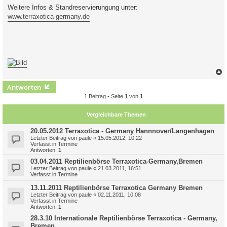
Weitere Infos & Standreservierungung unter:
www.terraxotica-germany.de
c
Antworten
1 Beitrag • Seite
1
von
1
Vergleichbare Themen
20.05.2012 Terraxotica - Germany Hannnover/Langenhagen
Letzter Beitrag von
paule
«
15.05.2012, 10:22
Verfasst in
Termine
Antworten:
1
03.04.2011 Reptilienbörse Terraxotica-Germany,Bremen
Letzter Beitrag von
paule
«
21.03.2011, 16:51
Verfasst in
Termine
13.11.2011 Reptilienbörse Terraxotica Germany Bremen
Letzter Beitrag von
paule
«
02.11.2011, 10:08
Verfasst in
Termine
Antworten:
1
28.3.10 Internationale Reptilienbörse Terraxotica - Germany,
Bremen