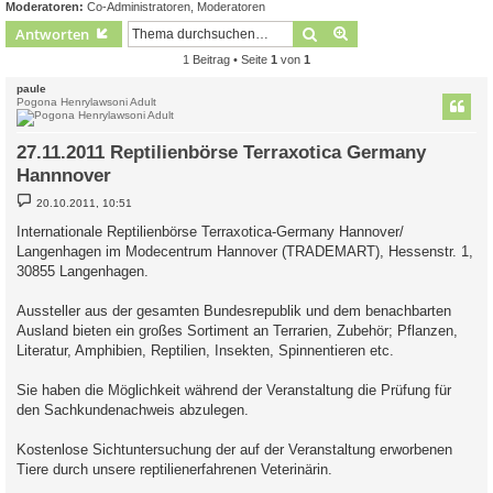
Moderatoren:
Co-Administratoren
,
Moderatoren
Suche
Erweiterte Suche
Antworten
1 Beitrag • Seite
1
von
1
paule
Pogona Henrylawsoni Adult
27.11.2011 Reptilienbörse Terraxotica Germany
Hannnover
B
20.10.2011, 10:51
e
i
Internationale Reptilienbörse Terraxotica-Germany Hannover/
t
Langenhagen im Modecentrum Hannover (TRADEMART), Hessenstr. 1,
r
a
30855 Langenhagen.
g
Aussteller aus der gesamten Bundesrepublik und dem benachbarten
Ausland bieten ein großes Sortiment an Terrarien, Zubehör; Pflanzen,
Literatur, Amphibien, Reptilien, Insekten, Spinnentieren etc.
Sie haben die Möglichkeit während der Veranstaltung die Prüfung für
den Sachkundenachweis abzulegen.
Kostenlose Sichtuntersuchung der auf der Veranstaltung erworbenen
Tiere durch unsere reptilienerfahrenen Veterinärin.