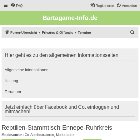
FAQ
Registrieren
Anmelden
Bartagame-Info.de
S
Foren-Übersicht
Privates & Offtopic
Termine
u
c
Hier geht es zu den allgemeinen Informationsseiten
h
e
Allgemeine Informationen
Haltung
Terrarium
Jetzt einfach über Facebook und Co. einloggen und
mitmachen!
Reptilien-Stammtisch Ennepe-Ruhrkreis
Moderatoren:
Co-Administratoren
,
Moderatoren