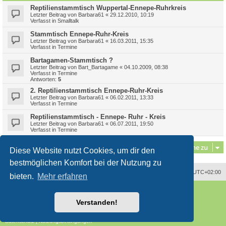
Reptilienstammtisch Wuppertal-Ennepe-Ruhrkreis
Letzter Beitrag von
Barbara61
«
29.12.2010, 10:19
Verfasst in
Smalltalk
Stammtisch Ennepe-Ruhr-Kreis
Letzter Beitrag von
Barbara61
«
16.03.2011, 15:35
Verfasst in
Termine
Bartagamen-Stammtisch ?
Letzter Beitrag von
Bart_Bartagame
«
04.10.2009, 08:38
Verfasst in
Termine
Antworten:
5
2. Reptilienstammtisch Ennepe-Ruhr-Kreis
Letzter Beitrag von
Barbara61
«
06.02.2011, 13:33
Verfasst in
Termine
Reptilienstammtisch - Ennepe- Ruhr - Kreis
Letzter Beitrag von
Barbara61
«
06.07.2011, 19:50
Verfasst in
Termine
Gehe zu
Diese Website nutzt Cookies, um dir den
bestmöglichen Komfort bei der Nutzung zu
Alle Zeiten sind
UTC+02:00
bieten.
Mehr erfahren
Powered by
phpBB
® Forum Software © phpBB Limited
Deutsche Übersetzung durch
phpBB.de
Verstanden!
Style
proflat
von ©
Mazeltof
2017
phpBB SiteMaker
Datenschutz
|
Nutzungsbedingungen