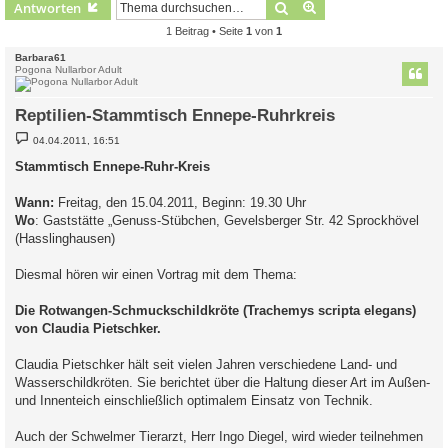
Suche
Erweiterte Suche
Antworten
1 Beitrag • Seite
1
von
1
Barbara61
Pogona Nullarbor Adult
Reptilien-Stammtisch Ennepe-Ruhrkreis
B
04.04.2011, 16:51
e
i
Stammtisch Ennepe-Ruhr-Kreis
t
r
a
Wann:
Freitag, den 15.04.2011, Beginn: 19.30 Uhr
g
Wo
: Gaststätte „Genuss-Stübchen, Gevelsberger Str. 42 Sprockhövel
(Hasslinghausen)
Diesmal hören wir einen Vortrag mit dem Thema:
Die Rotwangen-Schmuckschildkröte (Trachemys scripta elegans)
von Claudia Pietschker.
Claudia Pietschker hält seit vielen Jahren verschiedene Land- und
Wasserschildkröten. Sie berichtet über die Haltung dieser Art im Außen-
und Innenteich einschließlich optimalem Einsatz von Technik.
Auch der Schwelmer Tierarzt, Herr Ingo Diegel, wird wieder teilnehmen