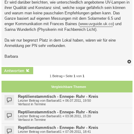
Er wird darüber berichten, wie unterschiedlich angebotene UV-Lampen in
ihrer Qualität und Konstanz sind, welche sogar gefährlich sein können
und warum man keine pauschalen Empfehlungen geben kann. Das
Ganze basiert auf eigenen Messungen mit dem Solarmeter 6.5 und
enger Kommunikation mit Frances Baines (
www.uvguide.uk.co
) und
Sarina Wunderlich (Physikerin mit Fachbereich Licht).
Da wir nur begrenzt Platz in dem Lokal haben, wären wir für eine
Anmeldung per PN sehr verbunden.
Barbara
c
Antworten
1 Beitrag • Seite
1
von
1
Vergleichbare Themen
Reptilienstammtisch - Ennepe- Ruhr - Kreis
Letzter Beitrag von
Barbara61
«
06.07.2011, 19:50
Verfasst in
Termine
Reptilienstammtisch - Ennepe- Ruhr - Kreis
Letzter Beitrag von
Barbara61
«
03.08.2011, 15:20
Verfasst in
Termine
Reptilienstammtisch - Ennepe- Ruhr - Kreis
Letzter Beitrag von
Barbara61
«
07.09.2011, 18:41