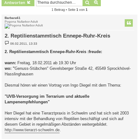
Suche
Erweiterte Suche
Antworten
1 Beitrag • Seite
1
von
1
Barbara61
Pogona Nullarbor Adult
2. Reptilienstammtisch Ennepe-Ruhr-Kreis
B
06.02.2011, 13:33
e
i
2. Reptilienstammtisch Ennepe-Ruhr-Kreis :freude:
t
r
a
wann:
Freitag, 18.02.2011 ab 19.30 Uhr
g
wo: "
Genuss-Stübchen" Gevelsberger Straße 42, 45549 Sprockhövel-
Hasslinghausen
Diesmal hören wir einen Vortrag von Ingo Diegel mit dem Thema:
"UVB-Versorgung im Terrarium und aktuelle
Lampenempfehlungen"
Herr Diegel hat eine Tierarztpraxis in Schwelm und hat sich seit 2003
intensiv mit der Behandlung von Reptilien beschäftigt und sich auf
diesem Gebiet in regelmäßigen Abständen weitergebildet.
http://www.tierarzt-schwelm.de
.