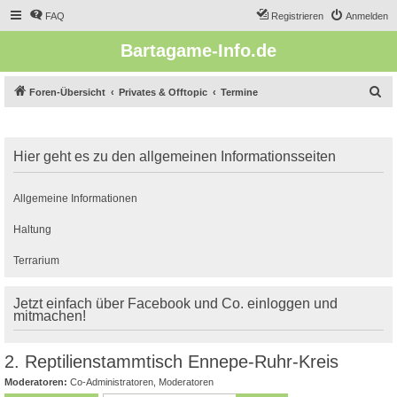
FAQ
Registrieren
Anmelden
Bartagame-Info.de
S
Foren-Übersicht
Privates & Offtopic
Termine
u
c
Hier geht es zu den allgemeinen Informationsseiten
h
e
Allgemeine Informationen
Haltung
Terrarium
Jetzt einfach über Facebook und Co. einloggen und
mitmachen!
2. Reptilienstammtisch Ennepe-Ruhr-Kreis
Moderatoren:
Co-Administratoren
,
Moderatoren