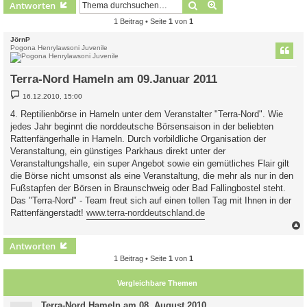
Suche
Erweiterte Suche
Antworten
1 Beitrag • Seite
1
von
1
JörnP
Pogona Henrylawsoni Juvenile
Terra-Nord Hameln am 09.Januar 2011
B
16.12.2010, 15:00
e
i
4. Reptilienbörse in Hameln unter dem Veranstalter "Terra-Nord". Wie
t
jedes Jahr beginnt die norddeutsche Börsensaison in der beliebten
r
a
Rattenfängerhalle in Hameln. Durch vorbildliche Organisation der
g
Veranstaltung, ein günstiges Parkhaus direkt unter der
Veranstaltungshalle, ein super Angebot sowie ein gemütliches Flair gilt
die Börse nicht umsonst als eine Veranstaltung, die mehr als nur in den
Fußstapfen der Börsen in Braunschweig oder Bad Fallingbostel steht.
Das "Terra-Nord" - Team freut sich auf einen tollen Tag mit Ihnen in der
Rattenfängerstadt!
www.terra-norddeutschland.de
c
Antworten
1 Beitrag • Seite
1
von
1
Vergleichbare Themen
Terra-Nord Hameln am 08. August 2010