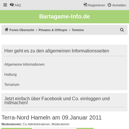
FAQ
Registrieren
Anmelden
Bartagame-Info.de
S
Foren-Übersicht
Privates & Offtopic
Termine
u
c
Hier geht es zu den allgemeinen Informationsseiten
h
e
Allgemeine Informationen
Haltung
Terrarium
Jetzt einfach über Facebook und Co. einloggen und
mitmachen!
Terra-Nord Hameln am 09.Januar 2011
Moderatoren:
Co-Administratoren
,
Moderatoren