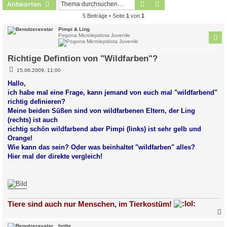
Suche
Erweiterte Suche
Antworten
5 Beiträge • Seite
1
von
1
Pimpi & Ling
Pogona Microlepidota Juvenile
Richtige Defintion von "Wildfarben"?
B
15.06.2009, 11:00
e
i
Hallo,
t
ich habe mal eine Frage, kann jemand von euch mal "wildfarbend"
r
a
richtig definieren?
g
Meine beiden Süßen sind von wildfarbenen Eltern, der Ling
(rechts) ist auch
richtig schön wildfarbend aber Pimpi (links) ist sehr gelb und
Orange!
Wie kann das sein? Oder was beinhaltet "wildfarben" alles?
Hier mal der direkte vergleich!
Tiere sind auch nur Menschen, im Tierkostüm!
c
britta