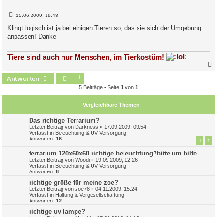
B
15.06.2009, 19:48
e
i
Klingt logisch ist ja bei einigen Tieren so, das sie sich der Umgebung
t
anpassen! Danke
r
a
g
Tiere sind auch nur Menschen, im Tierkostüm!
Antworten
c
5 Beiträge • Seite
1
von
1
Vergleichbare Themen
Das richtige Terrarium?
Letzter Beitrag von
Darkness
«
17.09.2009, 09:54
Verfasst in
Beleuchtung & UV-Versorgung
Antworten:
16
1
2
terrarium 120x60x60 richtige beleuchtung?bitte um hilfe
Letzter Beitrag von
Woodi
«
19.09.2009, 12:26
Verfasst in
Beleuchtung & UV-Versorgung
Antworten:
8
richtige größe für meine zoe?
Letzter Beitrag von
zoe78
«
04.11.2009, 15:24
Verfasst in
Haltung & Vergesellschaftung
Antworten:
12
richtige uv lampe?