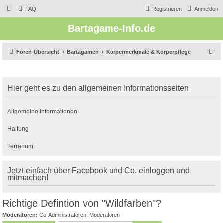
FAQ
Registrieren
Anmelden
Bartagame-Info.de
S
Foren-Übersicht
Bartagamen
Körpermerkmale & Körperpflege
u
c
Hier geht es zu den allgemeinen Informationsseiten
h
e
Allgemeine Informationen
Haltung
Terrarium
Jetzt einfach über Facebook und Co. einloggen und
mitmachen!
Richtige Defintion von "Wildfarben"?
Moderatoren:
Co-Administratoren
,
Moderatoren