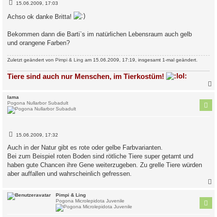
B
15.06.2009, 17:03
e
i
Achso ok danke Britta!
t
r
a
Bekommen dann die Barti`s im natürlichen Lebensraum auch gelb
g
und orangene Farben?
Zuletzt geändert von
Pimpi & Ling
am 15.06.2009, 17:19, insgesamt 1-mal geändert.
Tiere sind auch nur Menschen, im Tierkostüm!
c
lama
Pogona Nullarbor Subadult
B
15.06.2009, 17:32
e
i
Auch in der Natur gibt es rote oder gelbe Farbvarianten.
t
Bei zum Beispiel roten Boden sind rötliche Tiere super getarnt und
r
a
haben gute Chancen ihre Gene weiterzugeben. Zu grelle Tiere würden
g
aber auffallen und wahrscheinlich gefressen.
c
Pimpi & Ling
Pogona Microlepidota Juvenile