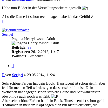
Habe nun Bilder in der Vorstellungsecke reingestellt
Also die Dame ist schon recht mager, habe ich das Gefühl :/
Nach
oben
Seeigel
Pogona Henrylawsoni Adult
Beiträge:
98
Registriert:
26.12.2013, 11:17
Wohnort:
Gröbenzell
Zitieren
Beitrag
von
Seeigel
»
29.05.2014, 11:24
Sehr schöne Farben hat dein Bock. Translucent ist schon geil!...aber
ich! für meinen Teil würde sagen dass er sehr dünn ist. Dein
Weibchen hat dagegen schon stärkere Beine und Schwanzansatz
obwohl da auch noch was geht.
Aber sehr schöne Farben hat dein Bock. Translucent ist schon geil!
9 Stimmen in meinem Kopf sagen *ich bin nicht verrückt*, die