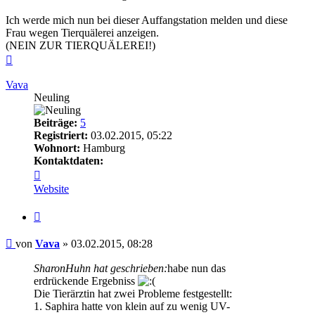
Ich werde mich nun bei dieser Auffangstation melden und diese
Frau wegen Tierquälerei anzeigen.
(NEIN ZUR TIERQUÄLEREI!)
Nach
oben
Vava
Neuling
Beiträge:
5
Registriert:
03.02.2015, 05:22
Wohnort:
Hamburg
Kontaktdaten:
Kontaktdaten
von
Website
Vava
Zitieren
Beitrag
von
Vava
»
03.02.2015, 08:28
SharonHuhn hat geschrieben:
habe nun das
erdrückende Ergebniss
Die Tierärztin hat zwei Probleme festgestellt:
1. Saphira hatte von klein auf zu wenig UV-