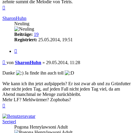
zehnte summt die Melodie von Tetris.
Nach
oben
SharonHuhn
Neuling
Beiträge:
19
Registriert:
25.05.2014, 19:51
Zitieren
Beitrag
von
SharonHuhn
»
29.05.2014, 11:28
Danke
Ja finde ihn auch toll
Wie kann ich ihn jetzt aufpäppeln? Er isst zwar ab und zu Grünfutter
aber nicht jeden Tag, auf jeden Fall nicht jeden Tag viel, da am
Abend manchmal ne Menge zurückbleibt.
Mehr LF? Mehlwürmer? Zophobas?
Nach
oben
Seeigel
Pogona Henrylawsoni Adult