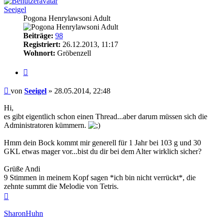
Seeigel
Pogona Henrylawsoni Adult
Beiträge:
98
Registriert:
26.12.2013, 11:17
Wohnort:
Gröbenzell
Zitieren
Beitrag
von
Seeigel
»
28.05.2014, 22:48
Hi,
es gibt eigentlich schon einen Thread...aber darum müssen sich die
Administratoren kümmern.
Hmm dein Bock kommt mir generell für 1 Jahr bei 103 g und 30
GKL etwas mager vor...bist du dir bei dem Alter wirklich sicher?
Grüße Andi
9 Stimmen in meinem Kopf sagen *ich bin nicht verrückt*, die
zehnte summt die Melodie von Tetris.
Nach
oben
SharonHuhn