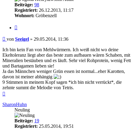
Beiträge:
98
Registriert:
26.12.2013, 11:17
Wohnort:
Gröbenzell
Zitieren
Beitrag
von
Seeigel
»
29.05.2014, 11:36
Ich bin kein Fan von Mehlwürmern. Ich weiß nicht wo deine
Ekeltoleranz liegt aber das beste zum aufbauen wären Schaben, mit
Mineralien bestäuben und es läuft. Sehr viel Rohprotein, wenig Fett
und Bartagamen lieben sie!
Ja das Männchen weniger Grün essen ist normal...eher Karotten,
davon ist meiner abhängig
9 Stimmen in meinem Kopf sagen *ich bin nicht verrückt*, die
zehnte summt die Melodie von Tetris.
Nach
oben
SharonHuhn
Neuling
Beiträge:
19
Registriert:
25.05.2014, 19:51