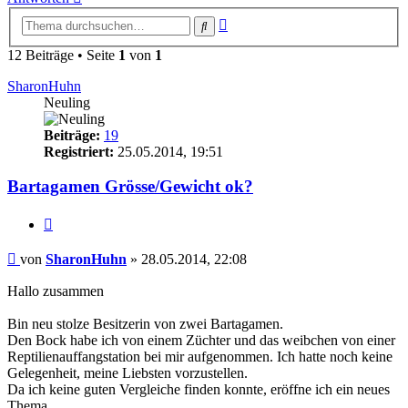
Erweiterte
Suche
Suche
12 Beiträge • Seite
1
von
1
SharonHuhn
Neuling
Beiträge:
19
Registriert:
25.05.2014, 19:51
Bartagamen Grösse/Gewicht ok?
Zitieren
Beitrag
von
SharonHuhn
»
28.05.2014, 22:08
Hallo zusammen
Bin neu stolze Besitzerin von zwei Bartagamen.
Den Bock habe ich von einem Züchter und das weibchen von einer
Reptilienauffangstation bei mir aufgenommen. Ich hatte noch keine
Gelegenheit, meine Liebsten vorzustellen.
Da ich keine guten Vergleiche finden konnte, eröffne ich ein neues
Thema.