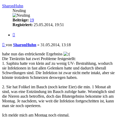
oben
SharonHuhn
Neuling
Beiträge:
19
Registriert:
25.05.2014, 19:51
Zitieren
Beitrag
von
SharonHuhn
»
31.05.2014, 13:18
habe nun das erdrückende Ergebniss
Die Tierärztin hat zwei Probleme festgestellt:
1. Saphira hatte von klein auf zu wenig UV- Bestrahlung, wodurch
sie Infektionen in fast allen Gelenken hatte und dadurch überall
Schwellungen sind. Die Infektion ist zwar nicht mehr intakt, aber sie
könnte trotzdem Schmerzen deswegen haben.
2. Sie hat Folikel im Bauch (noch keine Eier) die min. 1 Monat alt
sind, was eine Entzündung im Bauch zufolge hatte. Womöglich sind
die Nieren auch betroffen, doch das Blutergebniss bekomme ich am
Montag. Je nachdem, wie weit die Infektion fortgeschritten ist, kann
man sie noch operieren.
Ich melde mich am Montag noch einmal.