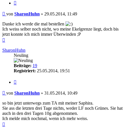
Zitieren
Beitrag
von
SharonHuhn
»
29.05.2014, 11:49
Danke ich werde die mal bestellen
Ich weiss selber noch nicht, wo meine Ekelgrenze liegt, doch bis
jetzt konnte ich mich immer Überwinden ;P
Nach
oben
SharonHuhn
Neuling
Beiträge:
19
Registriert:
25.05.2014, 19:51
Zitieren
Beitrag
von
SharonHuhn
»
31.05.2014, 10:49
so bin jetzt unterwegs zum TA mit meiner Saphira.
Sie ass die letzten drei Tage nichts, weder LF noch Grünes. Sie hat
auch in den drei Tagen 10g abgenommen.
Ich melde mich nochmal, wenn ich mehr weiss.
Nach