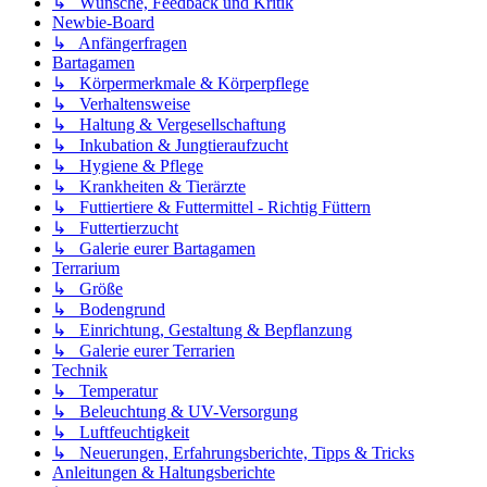
↳ Wünsche, Feedback und Kritik
Newbie-Board
↳ Anfängerfragen
Bartagamen
↳ Körpermerkmale & Körperpflege
↳ Verhaltensweise
↳ Haltung & Vergesellschaftung
↳ Inkubation & Jungtieraufzucht
↳ Hygiene & Pflege
↳ Krankheiten & Tierärzte
↳ Futtiertiere & Futtermittel - Richtig Füttern
↳ Futtertierzucht
↳ Galerie eurer Bartagamen
Terrarium
↳ Größe
↳ Bodengrund
↳ Einrichtung, Gestaltung & Bepflanzung
↳ Galerie eurer Terrarien
Technik
↳ Temperatur
↳ Beleuchtung & UV-Versorgung
↳ Luftfeuchtigkeit
↳ Neuerungen, Erfahrungsberichte, Tipps & Tricks
Anleitungen & Haltungsberichte