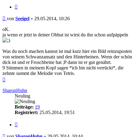
Zitieren
Beitrag
von
Seeigel
»
29.05.2014, 10:26
oK.
ja wenn er jetzt in deiner Obhut ist wirst du ihn schon aufpäppeln
Was du noch machen kannst ist mal kurz hier ein Bild reinzuposten
von seinem Schwanzansatz und den Hinterbeinen. Wenn der schön
dick ist und er Froschbeine hat ;P dann ist er gut genährt.
9 Stimmen in meinem Kopf sagen *ich bin nicht verrückt*, die
zehnte summt die Melodie von Tetris.
Nach
oben
SharonHuhn
Neuling
Beiträge:
19
Registriert:
25.05.2014, 19:51
Zitieren
Beitrag
von
SharonHuhn
»
29.05.2014, 10:44