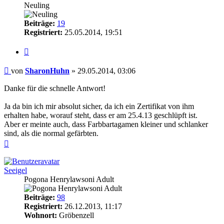
Neuling
Beiträge:
19
Registriert:
25.05.2014, 19:51
Zitieren
Beitrag
von
SharonHuhn
»
29.05.2014, 03:06
Danke für die schnelle Antwort!
Ja da bin ich mir absolut sicher, da ich ein Zertifikat von ihm
erhalten habe, worauf steht, dass er am 25.4.13 geschlüpft ist.
Aber er meinte auch, dass Farbbartagamen kleiner und schlanker
sind, als die normal gefärbten.
Nach
oben
Seeigel
Pogona Henrylawsoni Adult
Beiträge:
98
Registriert:
26.12.2013, 11:17
Wohnort:
Gröbenzell