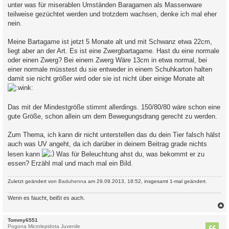
a
unter was für miserablen Umständen Baragamen als Massenware
g
teilweise gezüchtet werden und trotzdem wachsen, denke ich mal eher
nein.
Meine Bartagame ist jetzt 5 Monate alt und mit Schwanz etwa 22cm,
liegt aber an der Art. Es ist eine Zwergbartagame. Hast du eine normale
oder einen Zwerg? Bei einem Zwerg Wäre 13cm in etwa normal, bei
einer normale müsstest du sie entweder in einem Schuhkarton halten
damit sie nicht größer wird oder sie ist nicht über einige Monate alt
Das mit der Mindestgröße stimmt allerdings. 150/80/80 wäre schon eine
gute Größe, schon allein um dem Bewegungsdrang gerecht zu werden.
Zum Thema, ich kann dir nicht unterstellen das du dein Tier falsch hälst
auch was UV angeht, da ich darüber in deinem Beitrag grade nichts
lesen kann
Was für Beleuchtung ahst du, was bekommt er zu
essen? Erzähl mal und mach mal ein Bild.
Zuletzt geändert von
Baduhenna
am 29.09.2013, 18:52, insgesamt 1-mal geändert.
Wenn es faucht, beißt es auch.
c
Tommy6551
Pogona Microlepidota Juvenile