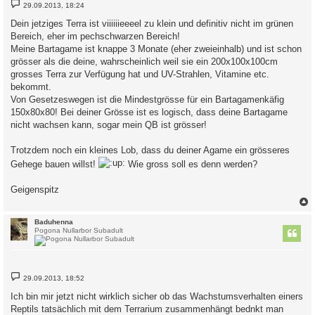
B
29.09.2013, 18:24
e
i
Dein jetziges Terra ist viiiiiieeeel zu klein und definitiv nicht im grünen
t
Bereich, eher im pechschwarzen Bereich!
r
a
Meine Bartagame ist knappe 3 Monate (eher zweieinhalb) und ist schon
g
grösser als die deine, wahrscheinlich weil sie ein 200x100x100cm
grosses Terra zur Verfügung hat und UV-Strahlen, Vitamine etc.
bekommt.
Von Gesetzeswegen ist die Mindestgrösse für ein Bartagamenkäfig
150x80x80! Bei deiner Grösse ist es logisch, dass deine Bartagame
nicht wachsen kann, sogar mein QB ist grösser!
Trotzdem noch ein kleines Lob, dass du deiner Agame ein grösseres
Gehege bauen willst!
Wie gross soll es denn werden?
Geigenspitz
c
Baduhenna
Pogona Nullarbor Subadult
B
29.09.2013, 18:52
e
i
Ich bin mir jetzt nicht wirklich sicher ob das Wachstumsverhalten einers
t
Reptils tatsächlich mit dem Terrarium zusammenhängt bednkt man
r