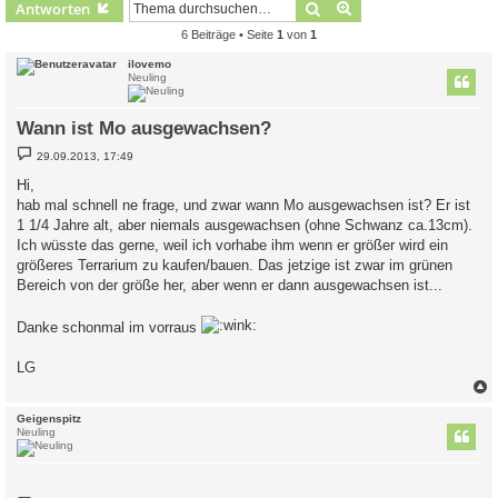
Suche
Erweiterte Suche
Antworten
6 Beiträge • Seite
1
von
1
ilovemo
Neuling
Wann ist Mo ausgewachsen?
B
29.09.2013, 17:49
e
i
Hi,
t
hab mal schnell ne frage, und zwar wann Mo ausgewachsen ist? Er ist
r
a
1 1/4 Jahre alt, aber niemals ausgewachsen (ohne Schwanz ca.13cm).
g
Ich wüsste das gerne, weil ich vorhabe ihm wenn er größer wird ein
größeres Terrarium zu kaufen/bauen. Das jetzige ist zwar im grünen
Bereich von der größe her, aber wenn er dann ausgewachsen ist...
Danke schonmal im vorraus
LG
c
Geigenspitz
Neuling