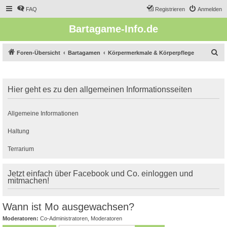
FAQ
Registrieren
Anmelden
Bartagame-Info.de
S
Foren-Übersicht
Bartagamen
Körpermerkmale & Körperpflege
u
c
Hier geht es zu den allgemeinen Informationsseiten
h
e
Allgemeine Informationen
Haltung
Terrarium
Jetzt einfach über Facebook und Co. einloggen und
mitmachen!
Wann ist Mo ausgewachsen?
Moderatoren:
Co-Administratoren
,
Moderatoren