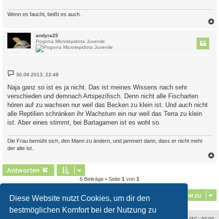
a
g
Wenn es faucht, beißt es auch.
c
andyra25
Pogona Microlepidota Juvenile
B
30.09.2013, 22:49
e
i
Naja ganz so ist es ja nicht. Das ist meines Wissens nach sehr
t
verschieden und demnach Artspezifisch. Denn nicht alle Fischarten
r
a
hören auf zu wachsen nur weil das Becken zu klein ist. Und auch nicht
g
alle Reptilien schränken ihr Wachstum ein nur weil das Terra zu klein
ist. Aber eines stimmt, bei Bartagamen ist es wohl so.
Die Frau bemüht sich, den Mann zu ändern, und jammert dann, dass er nicht mehr
der alte ist.
c
Antworten
6 Beiträge • Seite
1
von
1
Gehe zu
Diese Website nutzt Cookies, um dir den
bestmöglichen Komfort bei der Nutzung zu
Alle Zeiten sind
UTC+02:00