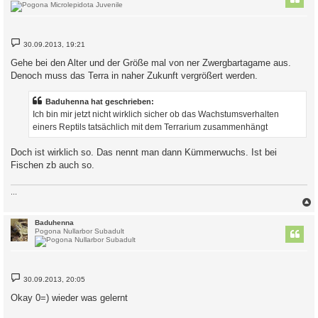
B
30.09.2013, 19:21
e
i
Gehe bei den Alter und der Größe mal von ner Zwergbartagame aus.
t
Denoch muss das Terra in naher Zukunft vergrößert werden.
r
a
g
Baduhenna hat geschrieben:
Ich bin mir jetzt nicht wirklich sicher ob das Wachstumsverhalten
einers Reptils tatsächlich mit dem Terrarium zusammenhängt
Doch ist wirklich so. Das nennt man dann Kümmerwuchs. Ist bei
Fischen zb auch so.
...
c
Baduhenna
Pogona Nullarbor Subadult
B
30.09.2013, 20:05
e
i
Okay 0=) wieder was gelernt
t
r