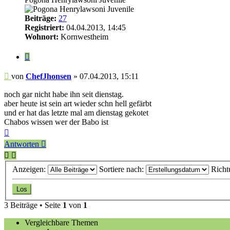
Beiträge:
27
Registriert:
04.04.2013, 14:45
Wohnort:
Kornwestheim
Zitieren
Beitrag
von
ChefJhonsen
»
07.04.2013, 15:11
noch gar nicht habe ihn seit dienstag.
aber heute ist sein art wieder schn hell gefärbt
und er hat das letzte mal am dienstag gekotet
Chabos wissen wer der Babo ist
Nach
oben
Antworten
Anzeigen:
Sortiere nach:
Richt
3 Beiträge • Seite
1
von
1
Vergleichbare Themen