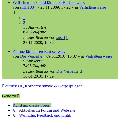
Weibchen nickt und färbt den Bart schwarz
von
slifff1337
»
23.11.2009, 17:22
» in
Verhaltensweise
1
2
15
Antworten
8703
Zugriffe
Letzter Beitrag
von
susiii
27.11.2009, 19:36
Zitrone färbt ihren Bart schwarz
von
Die-Verpeilte
»
09.01.2010, 16:07
» in
Verhaltensweise
5
Antworten
7405
Zugriffe
Letzter Beitrag
von
Die-Verpeilte
10.01.2010, 17:29
Zurück zu „Körpermerkmale & Körperpflege“
Gehe zu
Rund um dieses Forum
↳ Aktuelles zu Forum und Webseite
↳ Wünsche, Feedback und Kritik