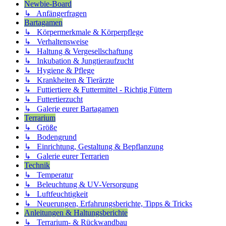
Newbie-Board
↳ Anfängerfragen
Bartagamen
↳ Körpermerkmale & Körperpflege
↳ Verhaltensweise
↳ Haltung & Vergesellschaftung
↳ Inkubation & Jungtieraufzucht
↳ Hygiene & Pflege
↳ Krankheiten & Tierärzte
↳ Futtiertiere & Futtermittel - Richtig Füttern
↳ Futtertierzucht
↳ Galerie eurer Bartagamen
Terrarium
↳ Größe
↳ Bodengrund
↳ Einrichtung, Gestaltung & Bepflanzung
↳ Galerie eurer Terrarien
Technik
↳ Temperatur
↳ Beleuchtung & UV-Versorgung
↳ Luftfeuchtigkeit
↳ Neuerungen, Erfahrungsberichte, Tipps & Tricks
Anleitungen & Haltungsberichte
↳ Terrarium- & Rückwandbau