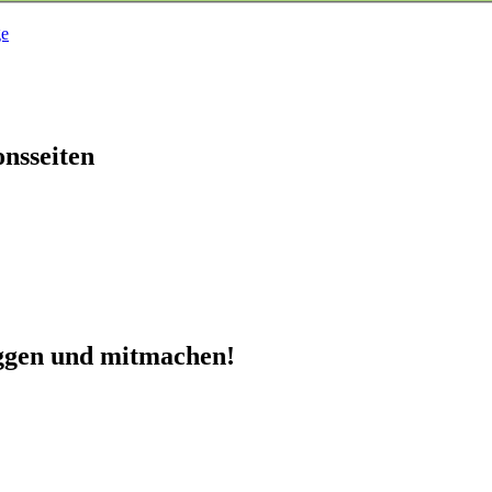
ge
onsseiten
oggen und mitmachen!