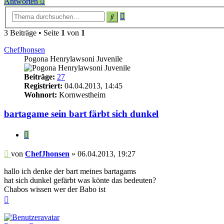
Antworten
Erweiterte
Suche
Suche
3 Beiträge • Seite
1
von
1
ChefJhonsen
Pogona Henrylawsoni Juvenile
Beiträge:
27
Registriert:
04.04.2013, 14:45
Wohnort:
Kornwestheim
bartagame sein bart färbt sich dunkel
Zitieren
Beitrag
von
ChefJhonsen
»
06.04.2013, 19:27
hallo ich denke der bart meines bartagams
hat sich dunkel gefärbt was könte das bedeuten?
Chabos wissen wer der Babo ist
Nach
oben