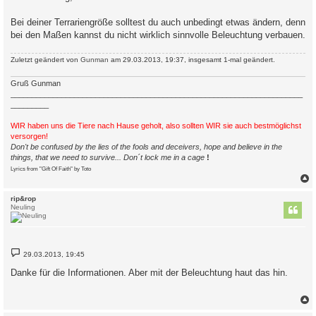
Bei deiner Terrariengröße solltest du auch unbedingt etwas ändern, denn
bei den Maßen kannst du nicht wirklich sinnvolle Beleuchtung verbauen.
Zuletzt geändert von
Gunman
am 29.03.2013, 19:37, insgesamt 1-mal geändert.
Gruß Gunman
_____________________________________________________________________
_________
WIR haben uns die Tiere nach Hause geholt, also sollten WIR sie auch bestmöglichst
versorgen!
Don't be confused by the lies of the fools and deceivers, hope and believe in the
things, that we need to survive... Don´t lock me in a cage
!
Lyrics from "Gift Of Faith" by Toto
c
rip&rop
Neuling
B
29.03.2013, 19:45
e
i
Danke für die Informationen. Aber mit der Beleuchtung haut das hin.
t
r
a
g