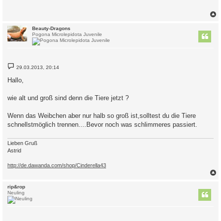
r
a
g
c
Beauty-Dragons
Pogona Microlepidota Juvenile
B
29.03.2013, 20:14
e
i
Hallo,
t
r
a
wie alt und groß sind denn die Tiere jetzt ?
g
Wenn das Weibchen aber nur halb so groß ist,solltest du die Tiere
schnellstmöglich trennen....Bevor noch was schlimmeres passiert.
Lieben Gruß
Astrid
http://de.dawanda.com/shop/Cinderella43
c
rip&rop
Neuling