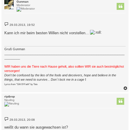
c
Gunman
Moderator
B
29.03.2013, 19:52
e
i
Kann ich mir beim besten Willen nicht vorstellen...
t
r
a
g
Gruß Gunman
_____________________________________________________________________
_________
WIR haben uns die Tiere nach Hause geholt, also sollten WIR sie auch bestmöglichst
versorgen!
Don't be confused by the lies of the fools and deceivers, hope and believe in the
things, that we need to survive... Don´t lock me in a cage
!
Lyrics from "Gift Of Faith" by Toto
c
rip&rop
Neuling
B
29.03.2013, 20:08
e
i
weißt du wann sie ausgewachsen ist?
t