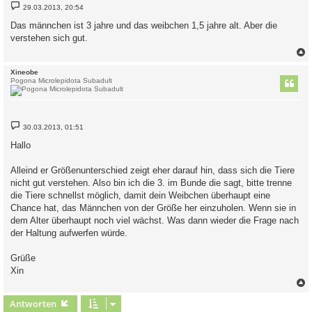
B
29.03.2013, 20:54
e
i
Das männchen ist 3 jahre und das weibchen 1,5 jahre alt. Aber die
t
verstehen sich gut.
r
a
g
c
Xineobe
Pogona Microlepidota Subadult
B
30.03.2013, 01:51
e
i
Hallo
t
r
a
Alleind er Größenunterschied zeigt eher darauf hin, dass sich die Tiere
g
nicht gut verstehen. Also bin ich die 3. im Bunde die sagt, bitte trenne
die Tiere schnellst möglich, damit dein Weibchen überhaupt eine
Chance hat, das Männchen von der Größe her einzuholen. Wenn sie in
dem Alter überhaupt noch viel wächst. Was dann wieder die Frage nach
der Haltung aufwerfen würde.
Grüße
Xin
c
Antworten