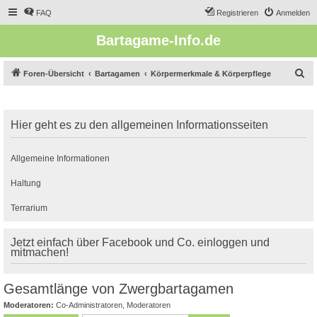
FAQ
Registrieren
Anmelden
Bartagame-Info.de
S
Foren-Übersicht
Bartagamen
Körpermerkmale & Körperpflege
u
c
Hier geht es zu den allgemeinen Informationsseiten
h
e
Allgemeine Informationen
Haltung
Terrarium
Jetzt einfach über Facebook und Co. einloggen und
mitmachen!
Gesamtlänge von Zwergbartagamen
Moderatoren:
Co-Administratoren
,
Moderatoren