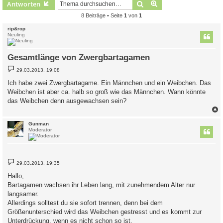
Suche
Erweiterte Suche
Antworten
8 Beiträge • Seite
1
von
1
rip&rop
Neuling
Gesamtlänge von Zwergbartagamen
B
29.03.2013, 19:08
e
i
Ich habe zwei Zwergbartagame. Ein Männchen und ein Weibchen. Das
t
Weibchen ist aber ca. halb so groß wie das Männchen. Wann könnte
r
a
das Weibchen denn ausgewachsen sein?
g
c
Gunman
Moderator
B
29.03.2013, 19:35
e
i
Hallo,
t
Bartagamen wachsen ihr Leben lang, mit zunehmendem Alter nur
r
a
langsamer.
g
Allerdings solltest du sie sofort trennen, denn bei dem
Größenunterschied wird das Weibchen gestresst und es kommt zur
Unterdrückung, wenn es nicht schon so ist.