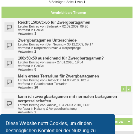
8 Beiträge • Seite
1
von
1
Vergleichbare Themen
Reicht 150x65x65 für Zwergbartagamen
Letzter Beitrag von
Sadurak
«
02.09.2009, 09:26
Verfasst in
Größe
Antworten:
3
Zwergbartagamen Unterschiede
Letzter Beitrag von
Der Neuling
«
30.12.2009, 09:17
Verfasst in
Körpermerkmale & Körperpflege
Antworten:
2
100x50x50 ausreichend für Zwergbartagamen?
Letzter Beitrag von
susiii
«
27.01.2010, 19:34
Verfasst in
Größe
Antworten:
8
Mein erstes Terrarium für Zwergbartagamen
Letzter Beitrag von
Outback
«
14.03.2010, 10:19
Verfasst in
Galerie eurer Terrarien
Antworten:
20
1
2
kann ich zwergbartagamen mit normalen bartagamen
vergesselschaften
Letzter Beitrag von
Yannik_96
«
24.03.2010, 14:01
Verfasst in
Haltung & Vergesellschaftung
Antworten:
2
Gehe zu
Diese Website nutzt Cookies, um dir den
bestmöglichen Komfort bei der Nutzung zu