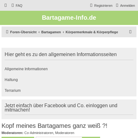
FAQ
Registrieren
Anmelden
Bartagame-Info.de
S
Foren-Übersicht
Bartagamen
Körpermerkmale & Körperpflege
u
c
Hier geht es zu den allgemeinen Informationsseiten
h
e
Allgemeine Informationen
Haltung
Terrarium
Jetzt einfach über Facebook und Co. einloggen und
mitmachen!
Kopf meines Bartagames ganz weiß ?!
Moderatoren:
Co-Administratoren
,
Moderatoren