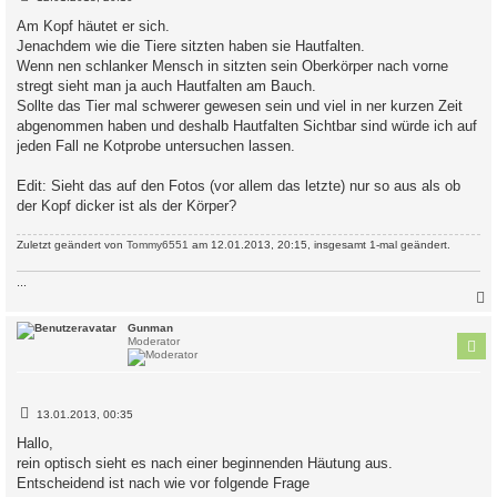
e
i
Am Kopf häutet er sich.
t
Jenachdem wie die Tiere sitzten haben sie Hautfalten.
r
a
Wenn nen schlanker Mensch in sitzten sein Oberkörper nach vorne
g
stregt sieht man ja auch Hautfalten am Bauch.
Sollte das Tier mal schwerer gewesen sein und viel in ner kurzen Zeit
abgenommen haben und deshalb Hautfalten Sichtbar sind würde ich auf
jeden Fall ne Kotprobe untersuchen lassen.
Edit: Sieht das auf den Fotos (vor allem das letzte) nur so aus als ob
der Kopf dicker ist als der Körper?
Zuletzt geändert von
Tommy6551
am 12.01.2013, 20:15, insgesamt 1-mal geändert.
...
c
Gunman
Moderator
B
13.01.2013, 00:35
e
i
Hallo,
t
rein optisch sieht es nach einer beginnenden Häutung aus.
r
a
Entscheidend ist nach wie vor folgende Frage
g