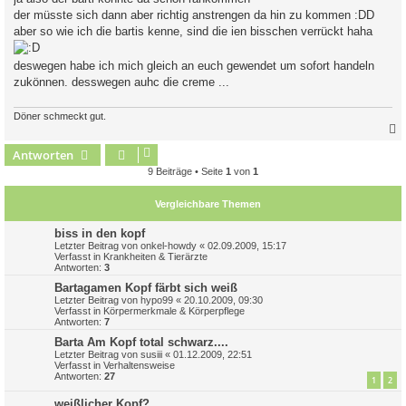
t
der müsste sich dann aber richtig anstrengen da hin zu kommen :DD
r
a
aber so wie ich die bartis kenne, sind die ien bisschen verrückt haha
g
deswegen habe ich mich gleich an euch gewendet um sofort handeln
zukönnen. desswegen auhc die creme ...
Döner schmeckt gut.
Antworten
c
9 Beiträge • Seite
1
von
1
Vergleichbare Themen
biss in den kopf
Letzter Beitrag von
onkel-howdy
«
02.09.2009, 15:17
Verfasst in
Krankheiten & Tierärzte
Antworten:
3
Bartagamen Kopf färbt sich weiß
Letzter Beitrag von
hypo99
«
20.10.2009, 09:30
Verfasst in
Körpermerkmale & Körperpflege
Antworten:
7
Barta Am Kopf total schwarz....
Letzter Beitrag von
susiii
«
01.12.2009, 22:51
Verfasst in
Verhaltensweise
Antworten:
27
1
2
weißlicher Kopf?