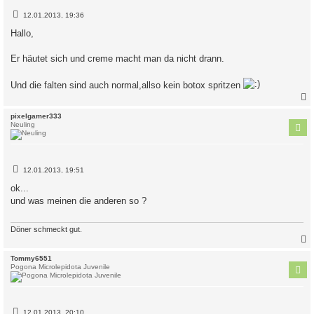
B
12.01.2013, 19:36
e
i
Hallo,
t
r
a
Er häutet sich und creme macht man da nicht drann.
g
Und die falten sind auch normal,allso kein botox spritzen
c
pixelgamer333
Neuling
B
12.01.2013, 19:51
e
i
ok...
t
und was meinen die anderen so ?
r
a
g
Döner schmeckt gut.
c
Tommy6551
Pogona Microlepidota Juvenile
B
12.01.2013, 20:10