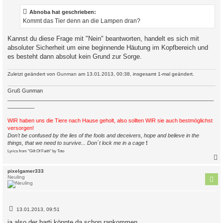
Abnoba hat geschrieben:
Kommt das Tier denn an die Lampen dran?
Kannst du diese Frage mit "Nein" beantworten, handelt es sich mit
absoluter Sicherheit um eine beginnende Häutung im Kopfbereich und
es besteht dann absolut kein Grund zur Sorge.
Zuletzt geändert von
Gunman
am 13.01.2013, 00:38, insgesamt 1-mal geändert.
Gruß Gunman
_____________________________________________________________________
_________
WIR haben uns die Tiere nach Hause geholt, also sollten WIR sie auch bestmöglichst
versorgen!
Don't be confused by the lies of the fools and deceivers, hope and believe in the
things, that we need to survive... Don´t lock me in a cage
!
Lyrics from "Gift Of Faith" by Toto
c
pixelgamer333
Neuling
B
13.01.2013, 09:51
e
i
ja also der barti könnte da schon rankommen