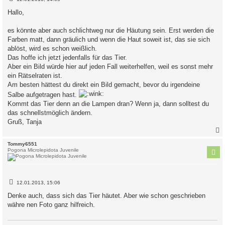
e
i
Hallo,
t
r
a
es könnte aber auch schlichtweg nur die Häutung sein. Erst werden die
g
Farben matt, dann gräulich und wenn die Haut soweit ist, das sie sich
ablöst, wird es schon weißlich.
Das hoffe ich jetzt jedenfalls für das Tier.
Aber ein Bild würde hier auf jeden Fall weiterhelfen, weil es sonst mehr
ein Rätselraten ist.
Am besten hättest du direkt ein Bild gemacht, bevor du irgendeine
Salbe aufgetragen hast.
Kommt das Tier denn an die Lampen dran? Wenn ja, dann solltest du
das schnellstmöglich ändern.
Gruß, Tanja
c
Tommy6551
Pogona Microlepidota Juvenile
B
12.01.2013, 15:06
e
i
Denke auch, dass sich das Tier häutet. Aber wie schon geschrieben
t
währe nen Foto ganz hilfreich.
r
a
g
...