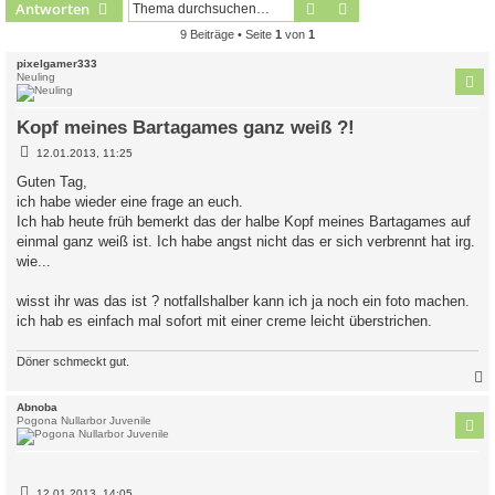
Suche
Erweiterte Suche
Antworten
9 Beiträge • Seite
1
von
1
pixelgamer333
Neuling
Kopf meines Bartagames ganz weiß ?!
B
12.01.2013, 11:25
e
i
Guten Tag,
t
ich habe wieder eine frage an euch.
r
a
Ich hab heute früh bemerkt das der halbe Kopf meines Bartagames auf
g
einmal ganz weiß ist. Ich habe angst nicht das er sich verbrennt hat irg.
wie...
wisst ihr was das ist ? notfallshalber kann ich ja noch ein foto machen.
ich hab es einfach mal sofort mit einer creme leicht überstrichen.
Döner schmeckt gut.
c
Abnoba
Pogona Nullarbor Juvenile
B
12.01.2013, 14:05