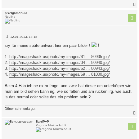
c
pixelgamer333
Neuling
B
12.01.2013, 18:18
e
i
sry für meine späte antwort hier ein paar bilder !
t
r
a
1.
http://imageshack.us/photo/my-images/81 ... 80935.jpg/
g
2.
http://imageshack.us/photo/my-images/34 ... 80940.jpg/
3.
http://imageshack.us/photo/my-images/52 ... 80943.jpg/
4.
http://imageshack.us/photo/my-images/69 ... 81000.jpg/
Beim 4 Hab ich ne extra frage. und zwar hat dieser am unterkörper wie
man am bild sehen kann irg. wie so falten und am rücken irg. wie auch.
is das normal oder sollte das ein problem sein ?
Döner schmeckt gut.
c
BartiP+P
Pogona Minima Adult