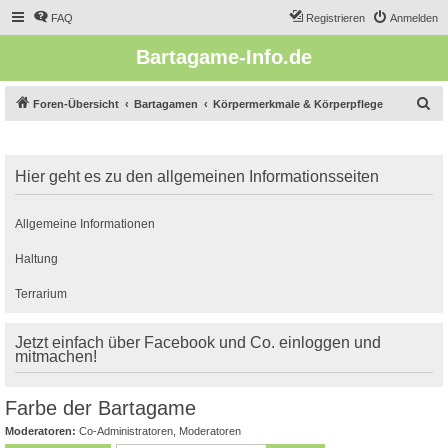
FAQ
Registrieren
Anmelden
Bartagame-Info.de
S
Foren-Übersicht
Bartagamen
Körpermerkmale & Körperpflege
u
c
Hier geht es zu den allgemeinen Informationsseiten
h
e
Allgemeine Informationen
Haltung
Terrarium
Jetzt einfach über Facebook und Co. einloggen und
mitmachen!
Farbe der Bartagame
Moderatoren:
Co-Administratoren
,
Moderatoren