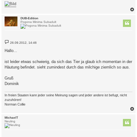
c
DUB-Edition
Pogona Minima Subadult
B
26.09.2012, 14:46
e
i
Hallo...
t
r
a
ist leider etwas schwierig, da sich das Tier ja glaub ich momentan in der
g
Häutung befindet. sieht zumindest durch das milchige ziemlich so aus.
Gruß
Dominik
In freien Staaten kann jeder seine Meinung sagen und jeder andere ist befugt, nicht
zuzuhören!
Norman Collie
c
MichaelT
Neuling