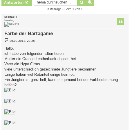
Suche
Erweiterte Suche
Antworten
3 Beiträge • Seite
1
von
1
MichaelT
Neuling
Farbe der Bartagame
B
25.09.2012, 22:25
e
i
Hallo,
t
ich habe von folgenden Elterntieren
r
a
Mutter ein Orange Leatherback doppelt het
g
Vater ein Hypo Citrus
viele unterschiedlich gezeichnete Jungtiere bekommen.
Einige haben viel Rotanteil einige kein rot.
Ein Jungtier ist ganz hell, kann mir jemand bei der Farbbestimmung
helfen?