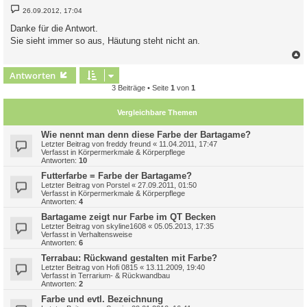
B
26.09.2012, 17:04
e
i
Danke für die Antwort.
t
Sie sieht immer so aus, Häutung steht nicht an.
r
a
g
c
Antworten
3 Beiträge • Seite
1
von
1
Vergleichbare Themen
Wie nennt man denn diese Farbe der Bartagame?
Letzter Beitrag von
freddy freund
«
11.04.2011, 17:47
Verfasst in
Körpermerkmale & Körperpflege
Antworten:
10
Futterfarbe = Farbe der Bartagame?
Letzter Beitrag von
Porstel
«
27.09.2011, 01:50
Verfasst in
Körpermerkmale & Körperpflege
Antworten:
4
Bartagame zeigt nur Farbe im QT Becken
Letzter Beitrag von
skyline1608
«
05.05.2013, 17:35
Verfasst in
Verhaltensweise
Antworten:
6
Terrabau: Rückwand gestalten mit Farbe?
Letzter Beitrag von
Hofi 0815
«
13.11.2009, 19:40
Verfasst in
Terrarium- & Rückwandbau
Antworten:
2
Farbe und evtl. Bezeichnung