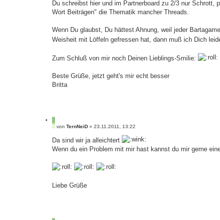
Du schreibst hier und im Partnerboard zu 2/3 nur Schrott,
Wort Beiträgen" die Thematik mancher Threads.
Wenn Du glaubst, Du hättest Ahnung, weil jeder Bartagame
Weisheit mit Löffeln gefressen hat, dann muß ich Dich leid
Zum Schluß von mir noch Deinen Lieblings-Smilie:
Beste Grüße, jetzt geht's mir echt besser
Britta
Z
B
i
von
TernNeiD
»
23.11.2011, 13:22
e
t
i
Da sind wir ja alleichtert
i
t
e
Wenn du ein Problem mit mir hast kannst du mir gerne ei
r
r
a
e
g
n
Liebe Grüße