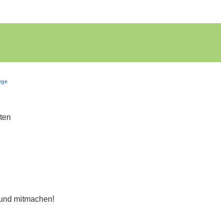
ege
iten
 und mitmachen!