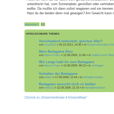
t
unterdrückt hat, vom Sonnenplatz gestoßen oder vertriebe
e
r
r
a
wollte. Da mußte ich dann sofort reagieren und sie trennen.
e
g
Hast du die beiden denn mal gewogen? Am Gewicht kann ma
n
Antworten
VERGLEICHBARE THEMEN
Verschiedend entwickelt, gleiches Alter?
von
orca2912
»
26.10.2013, 14:35
» in
Körpermerkmale & Kö
Mein Bartagame Dino
von
Marco Franz
»
12.08.2009, 12:46
» in
Galerie eurer Ba
Wie Lange habt ihr eure Bartagame
von
Marco Franz
»
13.08.2009, 08:13
» in
Umfragen
Verhalten der Bartagame
von
irielion
»
17.08.2009, 12:44
» in
Verhaltensweise
Bartagame versucht mich zu beißen
von
heike12
»
22.08.2009, 21:16
» in
Verhaltensweise
Zurück zu „Körpermerkmale & Körperpflege“