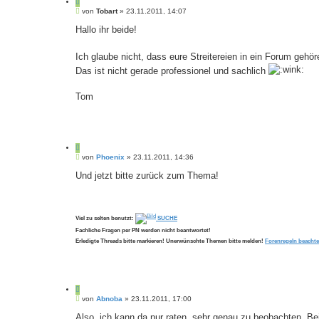
Z
B
i
von
Tobart
»
23.11.2011, 14:07
e
t
i
Hallo ihr beide!
i
t
e
r
r
a
Ich glaube nicht, dass eure Streitereien in ein Forum gehö
e
g
Das ist nicht gerade professionel und sachlich
n
Tom
Z
B
i
von
Phoenix
»
23.11.2011, 14:36
e
t
i
Und jetzt bitte zurück zum Thema!
i
t
e
r
r
a
e
g
n
Viel zu selten benutzt:
SUCHE
Fachliche Fragen per PN werden nicht beantwortet!
Erledigte Threads bitte markieren! Unerwünschte Themen bitte melden!
Forenregeln beachte
Z
B
i
von
Abnoba
»
23.11.2011, 17:00
e
t
i
Also, ich kann da nur raten, sehr genau zu beobachten. B
i