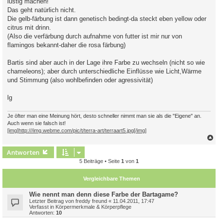
lustig machen!
r
a
Das geht natürlich nicht.
g
Die gelb-färbung ist dann genetisch bedingt-da steckt eben yellow oder
citrus mit drinn.
(Also die verfärbung durch aufnahme von futter ist mir nur von
flamingos bekannt-daher die rosa färbung)
Bartis sind aber auch in der Lage ihre Farbe zu wechseln (nicht so wie
chameleons); aber durch unterschiedliche Einflüsse wie Licht,Wärme
und Stimmung (also wohlbefinden oder agressivität)
lg
Je öfter man eine Meinung hört, desto schneller nimmt man sie als die "Eigene" an.
Auch wenn sie falsch ist!
[img]http:///img.webme.com/pic/t/terra-art/terraart5.jpg[/img]
c
Antworten
5 Beiträge • Seite
1
von
1
Vergleichbare Themen
Wie nennt man denn diese Farbe der Bartagame?
Letzter Beitrag von
freddy freund
«
11.04.2011, 17:47
Verfasst in
Körpermerkmale & Körperpflege
Antworten:
10