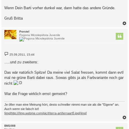
Wenn Dein Barti vorher dunkel war, dann hatte das andere Gründe.
Gruß Britta
c
Porstel
Pogona Microlepidota Juvenile
B
25.09.2011, 15:44
e
i
.....und zu zweitens:
t
r
a
Das wär natürlich Spitze! Da meine viel Salat fressen, kommt dann evtl
g
mal ne grüne Barti dabei raus. Sowas gibts ja als Farbvariante noch gar
nicht
War die Frage wirklich ernst gemeint?
Je öfter man eine Meinung hört, desto schneller nimmt man sie als die "Eigene" an.
Auch wenn sie falsch ist!
[img]http:///img.webme.com/pic/t/terra-art/terraart5.jpg[/img]
c
BM1088