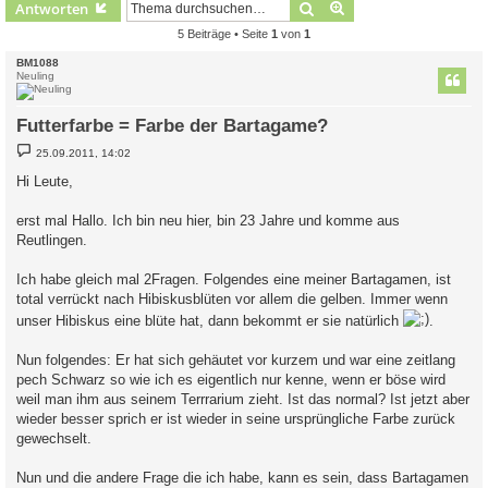
Suche
Erweiterte Suche
Antworten
5 Beiträge • Seite
1
von
1
BM1088
Neuling
Futterfarbe = Farbe der Bartagame?
B
25.09.2011, 14:02
e
i
Hi Leute,
t
r
a
erst mal Hallo. Ich bin neu hier, bin 23 Jahre und komme aus
g
Reutlingen.
Ich habe gleich mal 2Fragen. Folgendes eine meiner Bartagamen, ist
total verrückt nach Hibiskusblüten vor allem die gelben. Immer wenn
unser Hibiskus eine blüte hat, dann bekommt er sie natürlich
.
Nun folgendes: Er hat sich gehäutet vor kurzem und war eine zeitlang
pech Schwarz so wie ich es eigentlich nur kenne, wenn er böse wird
weil man ihm aus seinem Terrrarium zieht. Ist das normal? Ist jetzt aber
wieder besser sprich er ist wieder in seine ursprüngliche Farbe zurück
gewechselt.
Nun und die andere Frage die ich habe, kann es sein, dass Bartagamen