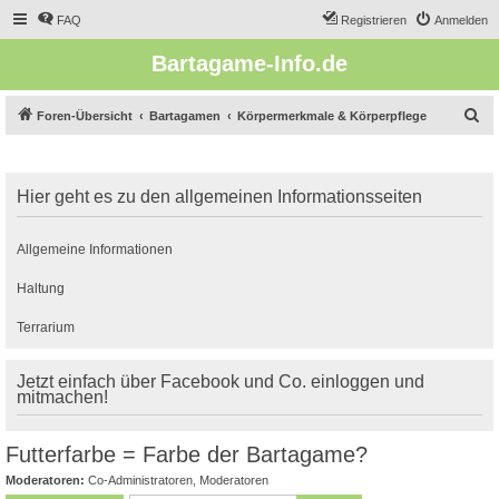
FAQ
Registrieren
Anmelden
Bartagame-Info.de
S
Foren-Übersicht
Bartagamen
Körpermerkmale & Körperpflege
u
c
Hier geht es zu den allgemeinen Informationsseiten
h
e
Allgemeine Informationen
Haltung
Terrarium
Jetzt einfach über Facebook und Co. einloggen und
mitmachen!
Futterfarbe = Farbe der Bartagame?
Moderatoren:
Co-Administratoren
,
Moderatoren