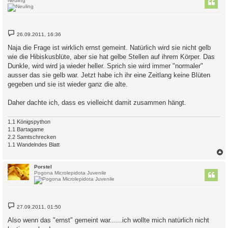
Neuling
B
26.09.2011, 16:36
e
i
Naja die Frage ist wirklich ernst gemeint. Natürlich wird sie nicht gelb
t
wie die Hibiskusblüte, aber sie hat gelbe Stellen auf ihrem Körper. Das
r
a
Dunkle, wird wird ja wieder heller. Sprich sie wird immer "normaler"
g
ausser das sie gelb war. Jetzt habe ich ihr eine Zeitlang keine Blüten
gegeben und sie ist wieder ganz die alte.
Daher dachte ich, dass es vielleicht damit zusammen hängt.
1.1 Königspython
1.1 Bartagame
2.2 Samtschrecken
1.1 Wandelndes Blatt
c
Porstel
Pogona Microlepidota Juvenile
B
27.09.2011, 01:50
e
i
Also wenn das "ernst" gemeint war......ich wollte mich natürlich nicht
t