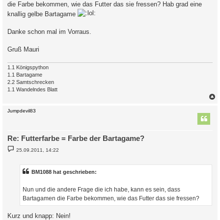
die Farbe bekommen, wie das Futter das sie fressen? Hab grad eine
knallig gelbe Bartagame
Danke schon mal im Vorraus.
Gruß Mauri
1.1 Königspython
1.1 Bartagame
2.2 Samtschrecken
1.1 Wandelndes Blatt
c
Jumpdevil83
Re: Futterfarbe = Farbe der Bartagame?
B
25.09.2011, 14:22
e
i
t
r
BM1088 hat geschrieben:
a
g
Nun und die andere Frage die ich habe, kann es sein, dass
Bartagamen die Farbe bekommen, wie das Futter das sie fressen?
Kurz und knapp: Nein!