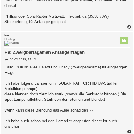
Nachteil ist auch, wenn das Vorschaltgerät ausfällt, sind beide Lampen
dunkel.
Phillips oder SolarRaptor Multiwatt: Flexibel, da (35,50,70W),
Steckerfertig, für Anfänger geeignet
c
ket
Neuling
Re: Zwergbartagamen Anfängerfragen
B
05.02.2025, 11:12
e
i
Hallo , nun ist alles Paletti und Charly (Zwergbatagame) ist eingezogen.
t
Frage
r
a
g
Ich habe folgend Lampen drin "SOLAR RAPTOR HID UV-Strahler,
Metalldampflampe)
diese blenden doch ziemlich stark ,obwohl die Senkrecht hängen.( Die
Spot Lampe reflektiert Stark von den Steinen und blendet)
Wenn kann diese Blendung das Auge schädigen ??
Ich habe auch schon bei den Hersteller angerufen dieser ist auch
unsicher