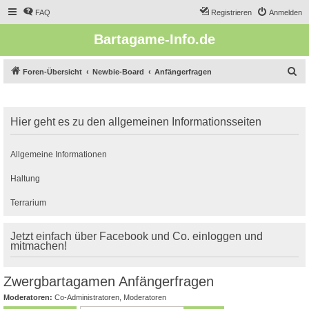
FAQ
Registrieren
Anmelden
Bartagame-Info.de
S
Foren-Übersicht
Newbie-Board
Anfängerfragen
u
c
Hier geht es zu den allgemeinen Informationsseiten
h
e
Allgemeine Informationen
Haltung
Terrarium
Jetzt einfach über Facebook und Co. einloggen und
mitmachen!
Zwergbartagamen Anfängerfragen
Moderatoren:
Co-Administratoren
,
Moderatoren