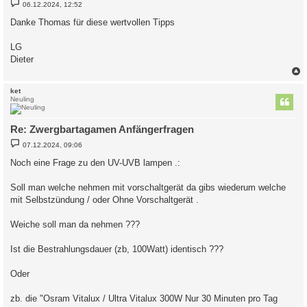
B
06.12.2024, 12:52
e
i
Danke Thomas für diese wertvollen Tipps
t
r
a
LG
g
Dieter
c
ket
Neuling
Re: Zwergbartagamen Anfängerfragen
B
07.12.2024, 09:06
e
i
Noch eine Frage zu den UV-UVB lampen .:
t
r
a
Soll man welche nehmen mit vorschaltgerät da gibs wiederum welche
g
mit Selbstzündung / oder Ohne Vorschaltgerät .
Weiche soll man da nehmen ???
Ist die Bestrahlungsdauer (zb, 100Watt) identisch ???
Oder
zb. die "Osram Vitalux / Ultra Vitalux 300W Nur 30 Minuten pro Tag