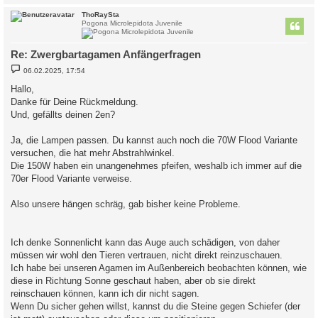
c
ThoRaySta
Pogona Microlepidota Juvenile
Re: Zwergbartagamen Anfängerfragen
B
06.02.2025, 17:54
e
i
Hallo,
t
Danke für Deine Rückmeldung.
r
a
Und, gefällts deinen 2en?
g
Ja, die Lampen passen. Du kannst auch noch die 70W Flood Variante
versuchen, die hat mehr Abstrahlwinkel.
Die 150W haben ein unangenehmes pfeifen, weshalb ich immer auf die
70er Flood Variante verweise.
Also unsere hängen schräg, gab bisher keine Probleme.
Ich denke Sonnenlicht kann das Auge auch schädigen, von daher
müssen wir wohl den Tieren vertrauen, nicht direkt reinzuschauen.
Ich habe bei unseren Agamen im Außenbereich beobachten können, wie
diese in Richtung Sonne geschaut haben, aber ob sie direkt
reinschauen können, kann ich dir nicht sagen.
Wenn Du sicher gehen willst, kannst du die Steine gegen Schiefer (der