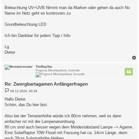
Beleuchtung UV+UVB Nimmt man da Marken oder gehen da auch No
Name im Netz geht es kontrovers zu
Grundbeleuchtung LED
Ich bin Dankbar für jedem Tipp / Info
Lg
Dieter
c
ThoRaySta
Pogona Microlepidota Juvenile
Re: Zwergbartagamen Anfängerfragen
B
06.12.2024, 00:39
e
i
Hallo Dieter,
t
Schön, das Du hier bist.
r
a
g
Also bei der Terrarienhöhe würde ich 80cm nehmen, weil es dann
einfacher ist mit der Lampenanordnung.
80 cm sind auch besser wegen dem Mindestabstand Lampe –> Agame.
Eine SolarRaptor 70W Flood mit Fassung hat ca. 14cm Länge, dann
noch 20cm Substrathöhe bleiben