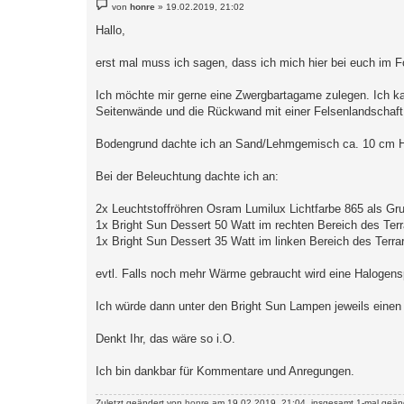
B
von
honre
»
19.02.2019, 21:02
e
i
Hallo,
t
r
a
erst mal muss ich sagen, dass ich mich hier bei euch im F
g
Ich möchte mir gerne eine Zwergbartagame zulegen. Ich k
Seitenwände und die Rückwand mit einer Felsenlandschaft au
Bodengrund dachte ich an Sand/Lehmgemisch ca. 10 cm 
Bei der Beleuchtung dachte ich an:
2x Leuchtstoffröhren Osram Lumilux Lichtfarbe 865 als Gr
1x Bright Sun Dessert 50 Watt im rechten Bereich des Ter
1x Bright Sun Dessert 35 Watt im linken Bereich des Terra
evtl. Falls noch mehr Wärme gebraucht wird eine Halogens
Ich würde dann unter den Bright Sun Lampen jeweils einen 
Denkt Ihr, das wäre so i.O.
Ich bin dankbar für Kommentare und Anregungen.
Zuletzt geändert von
honre
am 19.02.2019, 21:04, insgesamt 1-mal geänd