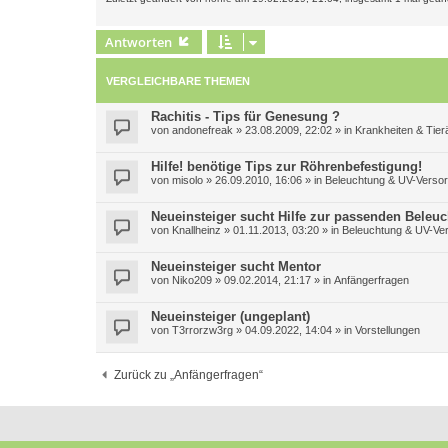
Antworten
VERGLEICHBARE THEMEN
Rachitis - Tips für Genesung ?
von
andonefreak
»
23.08.2009, 22:02
» in
Krankheiten & Tier
Hilfe! benötige Tips zur Röhrenbefestigung!
von
misolo
»
26.09.2010, 16:06
» in
Beleuchtung & UV-Verso
Neueinsteiger sucht Hilfe zur passenden Beleu
von
Knallheinz
»
01.11.2013, 03:20
» in
Beleuchtung & UV-Ve
Neueinsteiger sucht Mentor
von
Niko209
»
09.02.2014, 21:17
» in
Anfängerfragen
Neueinsteiger (ungeplant)
von
T3rrorzw3rg
»
04.09.2022, 14:04
» in
Vorstellungen
Zurück zu „Anfängerfragen“