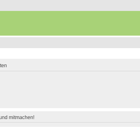
iten
 und mitmachen!