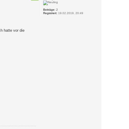
o
b
e
Beiträge:
2
Registriert:
19.02.2019, 20:49
n
 hatte vor die