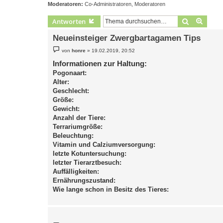
Moderatoren:
Co-Administratoren
,
Moderatoren
Suche
Erweit
Antworten
Neueinsteiger Zwergbartagamen Tips
B
von
honre
»
19.02.2019, 20:52
e
i
Informationen zur Haltung:
t
Pogonaart:
r
a
Alter:
g
Geschlecht:
Größe:
Gewicht:
Anzahl der Tiere:
Terrariumgröße:
Beleuchtung:
Vitamin und Calziumversorgung:
letzte Kotuntersuchung:
letzter Tierarztbesuch:
Auffälligkeiten:
Ernährungszustand:
Wie lange schon in Besitz des Tieres: