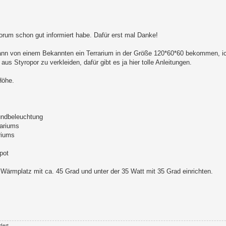
orum schon gut informiert habe. Dafür erst mal Danke!
ann von einem Bekannten ein Terrarium in der Größe 120*60*60 bekommen, ich
s Styropor zu verkleiden, dafür gibt es ja hier tolle Anleitungen.
Höhe.
undbeleuchtung
rariums
riums
pot
Wärmplatz mit ca. 45 Grad und unter der 35 Watt mit 35 Grad einrichten.
ert.