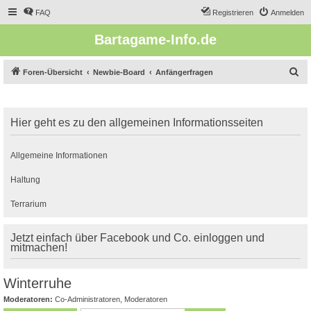
FAQ
Registrieren
Anmelden
Bartagame-Info.de
S
Foren-Übersicht
Newbie-Board
Anfängerfragen
u
c
Hier geht es zu den allgemeinen Informationsseiten
h
e
Allgemeine Informationen
Haltung
Terrarium
Jetzt einfach über Facebook und Co. einloggen und
mitmachen!
Winterruhe
Moderatoren:
Co-Administratoren
,
Moderatoren