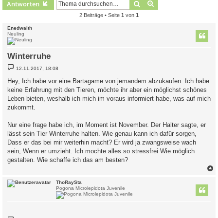
Suche
Erweiterte Suche
Antworten
2 Beiträge • Seite
1
von
1
Enedwaith
Neuling
Winterruhe
B
12.11.2017, 18:08
e
i
Hey, Ich habe vor eine Bartagame von jemandem abzukaufen. Ich habe
t
keine Erfahrung mit den Tieren, möchte ihr aber ein möglichst schönes
r
a
Leben bieten, weshalb ich mich im voraus informiert habe, was auf mich
g
zukommt.
Nur eine frage habe ich, im Moment ist November. Der Halter sagte, er
lässt sein Tier Winterruhe halten. Wie genau kann ich dafür sorgen,
Dass er das bei mir weiterhin macht? Er wird ja zwangsweise wach
sein, Wenn er umzieht. Ich mochte alles so stressfrei Wie möglich
gestalten. Wie schaffe ich das am besten?
c
ThoRaySta
Pogona Microlepidota Juvenile