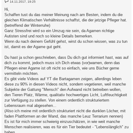
B
14.11.2017, 19:25
e
i
Hi,
t
Schaffen tust du das meiner Meinung nach am Besten, indem du die
r
a
gleichen Klimatischen Verhältnisse schaffst, die der jetzige Pfleger hat.
g
(betreffend der Winterruhe)
Ganz Stressfrei wird so ein Umzug nie sein, da Agamen richtige
Autisten sind und noch so kleine Details bemerken.
Wenn du nach deinem Gefühl gehst, wirst du schon wissen, was zu tun
ist, damit es der Agame gut geht.
Du hast ja schon geschrieben, dass Du dich gut informiert hast, was auf
dich zu kommt, jedoch muss ich Dich etwas (vor)warnen, denn das
Pflegen einer Agame ist oft nicht so einfach, wie uns Bücher gerne
vermitteln möchten.
Es gibt viele Videos auf YT die Bartagamen zeigen, allerdings leben
diese zu 90% in diesen Videos nicht, sondern vegetieren, weil manche
Subjekte der Gattung "Mensch" den Aufwand nicht betreiben wollen,
den Tieren Platz, Wärme, qualitativ hochwertiges Licht, Luftfeuchtigkeit
zur Verfügung zu stellen. Von einem ordentlich strukturiertem
Lebensraum mal abgesehen...
(Also ich meine mit ordentlich strukturiert nicht die dunklen Löcher, mit
faden Plattformen an der Wand, das manche Leuz Terrarium nennen)
Es ist für mich immer schwierig einzuschätzen, in wie weit manche
Menschen realisieren, was es für ein Tier bedeutet - "Lebenslänglich" zu
haben.