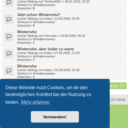
Letzter Beitrag von
Tommy6551
«
28.01.2015, 22:22
Verfasst in
Verhaltensweise
Antworten:
5
Jetzt schon Winterruhe?
Letzter Beitrag von
britta
«
12.09.2009, 20:45
Verfasst in
Verhaltensweise
Antworten:
5
Winterruhe
Letzter Beitrag von
Hercules
«
18.09.2009, 09:26
Verfasst in
Verhaltensweise
Antworten:
1
Winterruhe, aber leider zu warm
Letzter Beitrag von
britta
«
27.09.2009, 21:29
Verfasst in
Verhaltensweise
Antworten:
7
Winterruhe
Letzter Beitrag von
britta
«
20.09.2009, 21:38
Verfasst in
Verhaltensweise
Antworten:
1
Gehe zu
Diese Website nutzt Cookies, um dir den
bestmöglichen Komfort bei der Nutzung zu
Alle Zeiten sind
UTC+02:00
bieten.
Mehr erfahren
Powered by
phpBB
® Forum Software © phpBB Limited
Deutsche Übersetzung durch
phpBB.de
Verstanden!
Style
proflat
von ©
Mazeltof
2017
phpBB SiteMaker
Datenschutz
|
Nutzungsbedingungen