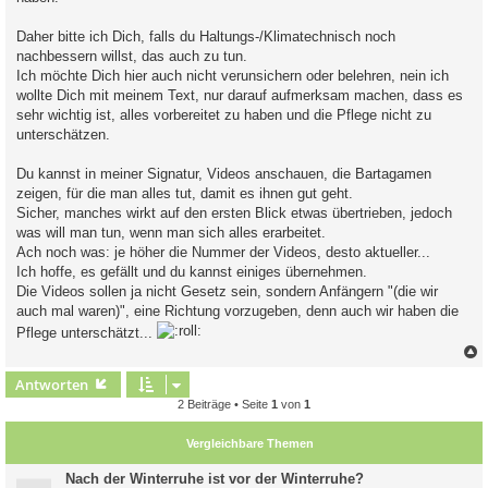
Daher bitte ich Dich, falls du Haltungs-/Klimatechnisch noch
nachbessern willst, das auch zu tun.
Ich möchte Dich hier auch nicht verunsichern oder belehren, nein ich
wollte Dich mit meinem Text, nur darauf aufmerksam machen, dass es
sehr wichtig ist, alles vorbereitet zu haben und die Pflege nicht zu
unterschätzen.
Du kannst in meiner Signatur, Videos anschauen, die Bartagamen
zeigen, für die man alles tut, damit es ihnen gut geht.
Sicher, manches wirkt auf den ersten Blick etwas übertrieben, jedoch
was will man tun, wenn man sich alles erarbeitet.
Ach noch was: je höher die Nummer der Videos, desto aktueller...
Ich hoffe, es gefällt und du kannst einiges übernehmen.
Die Videos sollen ja nicht Gesetz sein, sondern Anfängern "(die wir
auch mal waren)", eine Richtung vorzugeben, denn auch wir haben die
Pflege unterschätzt...
c
Antworten
2 Beiträge • Seite
1
von
1
Vergleichbare Themen
Nach der Winterruhe ist vor der Winterruhe?