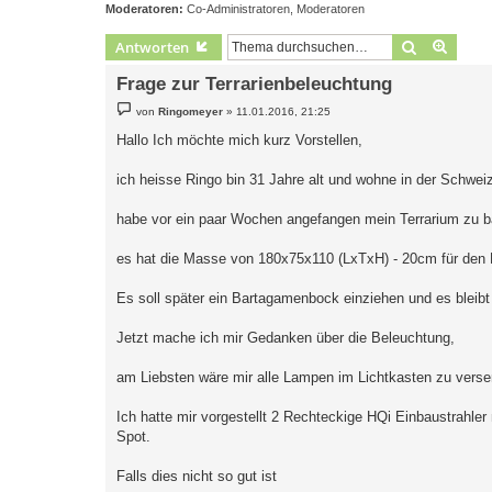
Moderatoren:
Co-Administratoren
,
Moderatoren
Suche
Erweit
Antworten
Frage zur Terrarienbeleuchtung
B
von
Ringomeyer
»
11.01.2016, 21:25
e
i
Hallo Ich möchte mich kurz Vorstellen,
t
r
a
ich heisse Ringo bin 31 Jahre alt und wohne in der Schwei
g
habe vor ein paar Wochen angefangen mein Terrarium zu b
es hat die Masse von 180x75x110 (LxTxH) - 20cm für den 
Es soll später ein Bartagamenbock einziehen und es bleibt
Jetzt mache ich mir Gedanken über die Beleuchtung,
am Liebsten wäre mir alle Lampen im Lichtkasten zu vers
Ich hatte mir vorgestellt 2 Rechteckige HQi Einbaustrahle
Spot.
Falls dies nicht so gut ist