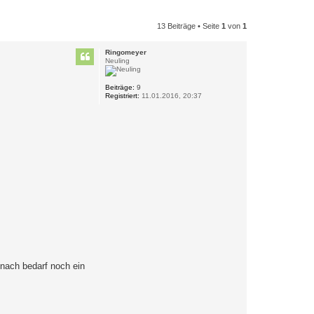
13 Beiträge • Seite
1
von
1
Ringomeyer
Neuling
Beiträge:
9
Registriert:
11.01.2016, 20:37
 nach bedarf noch ein