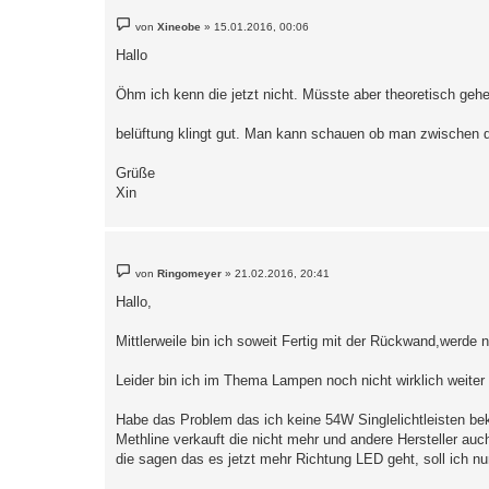
B
von
Xineobe
»
15.01.2016, 00:06
e
i
Hallo
t
r
a
Öhm ich kenn die jetzt nicht. Müsste aber theoretisch gehe
g
belüftung klingt gut. Man kann schauen ob man zwischen d
Grüße
Xin
B
von
Ringomeyer
»
21.02.2016, 20:41
e
i
Hallo,
t
r
a
Mittlerweile bin ich soweit Fertig mit der Rückwand,werde n
g
Leider bin ich im Thema Lampen noch nicht wirklich weit
Habe das Problem das ich keine 54W Singlelichtleisten b
Methline verkauft die nicht mehr und andere Hersteller auch
die sagen das es jetzt mehr Richtung LED geht, soll ich