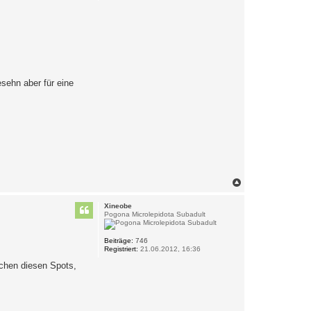
sehn aber für eine
N
a
c
Xineobe
h
Pogona Microlepidota Subadult
o
b
e
Beiträge:
746
Registriert:
21.06.2012, 16:36
n
schen diesen Spots,