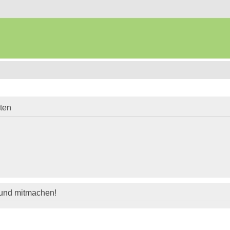
iten
 und mitmachen!