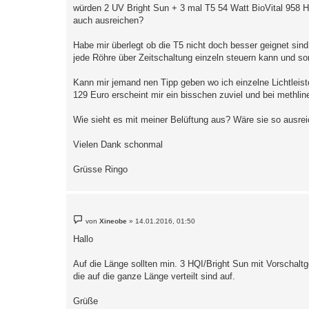
a
würden 2 UV Bright Sun + 3 mal T5 54 Watt BioVital 958 
g
auch ausreichen?
Habe mir überlegt ob die T5 nicht doch besser geignet sind
jede Röhre über Zeitschaltung einzeln steuern kann und s
Kann mir jemand nen Tipp geben wo ich einzelne Lichtleis
129 Euro erscheint mir ein bisschen zuviel und bei methline
Wie sieht es mit meiner Belüftung aus? Wäre sie so ausre
Vielen Dank schonmal
Grüsse Ringo
B
von
Xineobe
»
14.01.2016, 01:50
e
i
Hallo
t
r
a
Auf die Länge sollten min. 3 HQI/Bright Sun mit Vorschaltg
g
die auf die ganze Länge verteilt sind auf.
Grüße