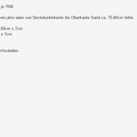
 je 70W.
in,also wäre von Deckelunterkante bis Oberkante Sand ca. 75-80cm höhe.
je 50cm x 7cm
 x 7cm.
ochzuladen.