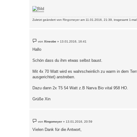
Zuletzt geändert von
Ringomeyer
am 11.01.2016, 21:39, insgesamt 1-mal
B
von
Xineobe
»
13.01.2016, 16:41
e
i
Hallo
t
r
a
Schön dass du ihm etwas selbst baust.
g
Mit 4x 70 Watt wird es wahrscheinlich zu warm in dem Ter
ausgerichtet) anstreben.
Dazu dann 2x T5 54 Watt z.B Narva Bio vital 958 HO.
Grüße Xin
B
von
Ringomeyer
»
13.01.2016, 20:59
e
i
Vielen Dank für die Antwort,
t
r