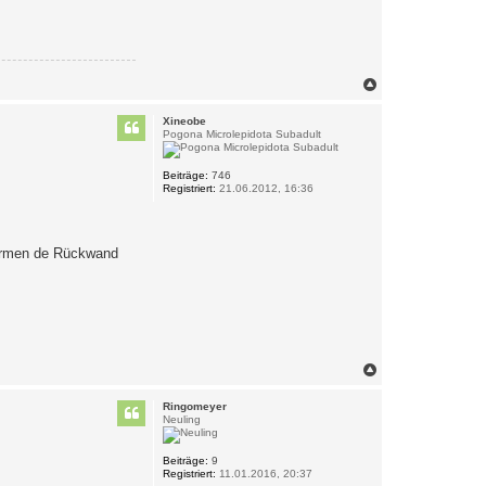
N
a
c
Xineobe
h
Pogona Microlepidota Subadult
o
b
e
Beiträge:
746
Registriert:
21.06.2012, 16:36
n
formen de Rückwand
N
a
c
Ringomeyer
h
Neuling
o
b
e
Beiträge:
9
Registriert:
11.01.2016, 20:37
n