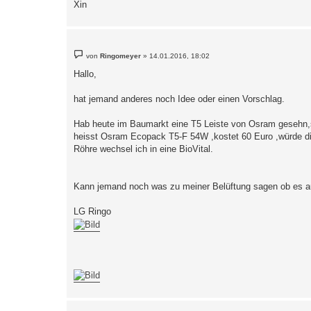
Xin
B
von
Ringomeyer
»
14.01.2016, 18:02
e
i
Hallo,
t
r
a
hat jemand anderes noch Idee oder einen Vorschlag.
g
Hab heute im Baumarkt eine T5 Leiste von Osram gesehn,
heisst Osram Ecopack T5-F 54W ,kostet 60 Euro ,würde d
Röhre wechsel ich in eine BioVital.
Kann jemand noch was zu meiner Belüftung sagen ob es au
LG Ringo