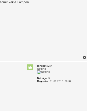
 somit keine Lampen
N
a
c
Ringomeyer
h
Neuling
o
b
e
Beiträge:
9
Registriert:
11.01.2016, 20:37
n