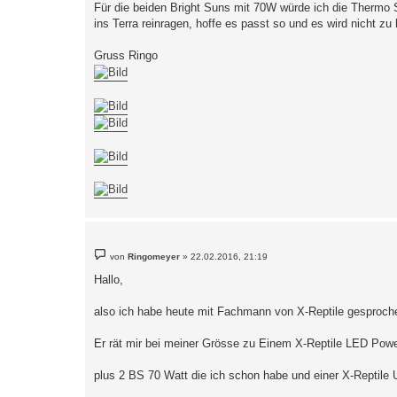
Für die beiden Bright Suns mit 70W würde ich die Therm
ins Terra reinragen, hoffe es passt so und es wird nicht zu
Gruss Ringo
B
von
Ringomeyer
»
22.02.2016, 21:19
e
i
Hallo,
t
r
a
also ich habe heute mit Fachmann von X-Reptile gesproch
g
Er rät mir bei meiner Grösse zu Einem X-Reptile LED Powe
plus 2 BS 70 Watt die ich schon habe und einer X-Reptil