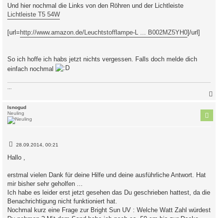
Und hier nochmal die Links von den Röhren und der Lichtleiste
Lichtleiste T5 54W
[url=
http://www.amazon.de/Leuchtstofflampe-L ... B002MZ5YH0
]/url]
So ich hoffe ich habs jetzt nichts vergessen. Falls doch melde dich
einfach nochmal
...
c
Isnogud
Neuling
B
28.09.2014, 00:21
e
i
Hallo ,
t
r
a
erstmal vielen Dank für deine Hilfe und deine ausführliche Antwort. Hat
g
mir bisher sehr geholfen ...
Ich habe es leider erst jetzt gesehen das Du geschrieben hattest, da die
Benachrichtigung nicht funktioniert hat.
Nochmal kurz eine Frage zur Bright Sun UV : Welche Watt Zahl würdest