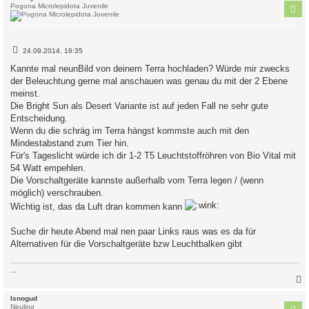
Pogona Microlepidota Juvenile
B
24.09.2014, 16:35
e
i
Kannte mal neunBild von deinem Terra hochladen? Würde mir zwecks
t
der Beleuchtung gerne mal anschauen was genau du mit der 2 Ebene
r
a
meinst.
g
Die Bright Sun als Desert Variante ist auf jeden Fall ne sehr gute
Entscheidung.
Wenn du die schräg im Terra hängst kommste auch mit den
Mindestabstand zum Tier hin.
Für's Tageslicht würde ich dir 1-2 T5 Leuchtstoffröhren von Bio Vital mit
54 Watt empehlen.
Die Vorschaltgeräte kannste außerhalb vom Terra legen / (wenn
möglich) verschrauben.
Wichtig ist, das da Luft dran kommen kann
Suche dir heute Abend mal nen paar Links raus was es da für
Alternativen für die Vorschaltgeräte bzw Leuchtbalken gibt
...
c
Isnogud
Neuling