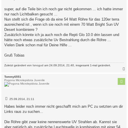
t
r
a
super, auf die Teile bin ich noch gar nicht gekommen ... ich hatte immer
g
nur nach Lichtbalken gesucht ...
Nun stellt sich die Frage ob da eine 54 Watt Röhre für das 120er terra
ausreichend ist , wenn ich sie noch mit einem 70 Watt Bright Sun UV
Desert kombiniere ?
Zusätzlich könnte ich ja auch noch die Repti Glo 10.0 drin lassen und
hätte noch etwas zusätzliche Uv Bestrahlung durch die Röhre ...
Vielen Dank schon mal für Deine Hilfe ...
Gruß Tobias
Zuletzt geändert von
Isnogud
am 24.09.2014, 21:40, insgesamt 1-mal geändert.
c
Tommy6551
Pogona Microlepidota Juvenile
B
25.09.2014, 21:11
e
i
Habes leider noch immer nicht geschafft mich am PC zu setzten um dir
t
Links raus zu suchen...
r
a
g
Die Röhre gibt zwar keine nennenswerte UV Strahlen ab. Kannst sie
aber natürlich als zusätzliche Leuchtquelle in kombination mit einer 54