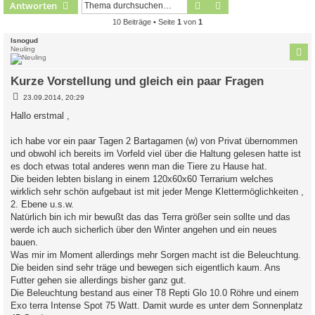
Suche
Erweiterte Suche
Antworten
10 Beiträge • Seite
1
von
1
Isnogud
Neuling
Kurze Vorstellung und gleich ein paar Fragen
B
23.09.2014, 20:29
e
i
Hallo erstmal ,
t
r
a
ich habe vor ein paar Tagen 2 Bartagamen (w) von Privat übernommen
g
und obwohl ich bereits im Vorfeld viel über die Haltung gelesen hatte ist
es doch etwas total anderes wenn man die Tiere zu Hause hat.
Die beiden lebten bislang in einem 120x60x60 Terrarium welches
wirklich sehr schön aufgebaut ist mit jeder Menge Klettermöglichkeiten ,
2. Ebene u.s.w.
Natürlich bin ich mir bewußt das das Terra größer sein sollte und das
werde ich auch sicherlich über den Winter angehen und ein neues
bauen.
Was mir im Moment allerdings mehr Sorgen macht ist die Beleuchtung.
Die beiden sind sehr träge und bewegen sich eigentlich kaum. Ans
Futter gehen sie allerdings bisher ganz gut.
Die Beleuchtung bestand aus einer T8 Repti Glo 10.0 Röhre und einem
Exo terra Intense Spot 75 Watt. Damit wurde es unter dem Sonnenplatz