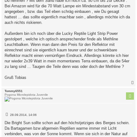
Du nehmen ? Mit dem Sand habe ich noch ca. 50 cm bis zur Decke .
Bei Amazon wird für die 70 Watt Lampe ein Mindestabstand von 30 cm
angegeben , bzw. das Teil eben schräg einbauen , wie Du gesagt
hattest ... das sollte eigentlich machbar sein , allerdings möchte ich da
auch nichts riskieren.
Außerdem bin ich noch über die Lucky Reptile Light Strip Power
gestolpert , welche ich optisch ansprechender finde als Methline
Leuchtbalken. Wenn man dann den Preis für den Reflektor mit
einrechnet sind sie eigentlich kaum teurer und der schwenkbare
Reflektor macht einen vernünfigen Eindruck. Allerdings könnte ich hier
nur wieder 2x39 Watt in mein momentanes Terra einbauen, da die 54er
zu lang sind ... Taugen die Teile denn was oder doch der Methline ?
Gruß Tobias
c
Tommy6551
Pogona Microlepidota Juvenile
B
28.09.2014, 14:06
e
i
Die Bright Sun sollte schon auf den höchstjetziges des Berges schein.
t
Da Bartagamen bzw allgemein Reptilien warme immer mit Licht
r
a
verbinden, was von der Sonne kommt. Wenn sie sich in der Natur auf
g