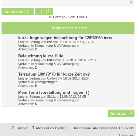
Antworten
c
10 Beiträge • Seite
1
von
1
Vergleichbare Themen
kurze frage wegen beleuchtung für 120*60*60 terra
Letzter Beitrag von
krischi1987
«
07.12.2009, 17:26
Verfasst in
Beleuchtung & UV-Versorgung
Antworten:
2
Beleuchtung kurze Hilfe
Letzter Beitrag von
IXIMoeweIXI
«
28.08.2014, 22:13
Verfasst in
Beleuchtung & UV-Versorgung
Antworten:
2
Terrarium 100*70*70 für kurze Zeit ok?
Letzter Beitrag von
Cathy78
«
19.02.2015, 15:54
Verfasst in
Anfängerfragen
Antworten:
6
Mein Terra (vorstellung und fragen ;) )
Letzter Beitrag von
Sk1llz
«
12.09.2012, 16:05
Verfasst in
Beleuchtung & UV-Versorgung
Antworten:
5
Gehe zu
Sitemap
Alle Cookies löschen
Impressum
Alle Zeiten sind
UTC+02:00
Kontakt