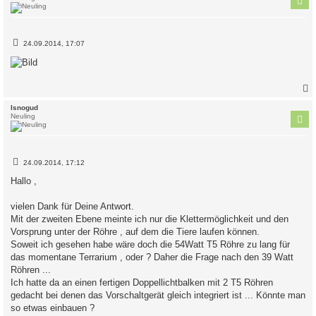
B
24.09.2014, 17:07
e
i
t
r
a
g
c
Isnogud
Neuling
B
24.09.2014, 17:12
e
i
Hallo ,
t
r
a
vielen Dank für Deine Antwort.
g
Mit der zweiten Ebene meinte ich nur die Klettermöglichkeit und den
Vorsprung unter der Röhre , auf dem die Tiere laufen können.
Soweit ich gesehen habe wäre doch die 54Watt T5 Röhre zu lang für
das momentane Terrarium , oder ? Daher die Frage nach den 39 Watt
Röhren ...
Ich hatte da an einen fertigen Doppellichtbalken mit 2 T5 Röhren
gedacht bei denen das Vorschaltgerät gleich integriert ist ... Könnte man
so etwas einbauen ?