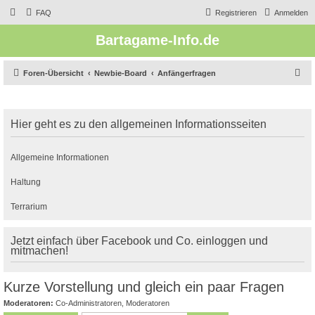
FAQ
Registrieren
Anmelden
Bartagame-Info.de
S
Foren-Übersicht
Newbie-Board
Anfängerfragen
u
c
Hier geht es zu den allgemeinen Informationsseiten
h
e
Allgemeine Informationen
Haltung
Terrarium
Jetzt einfach über Facebook und Co. einloggen und
mitmachen!
Kurze Vorstellung und gleich ein paar Fragen
Moderatoren:
Co-Administratoren
,
Moderatoren