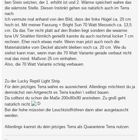
ben Stein setzten, der 1. erhöht ist und 2. Wärme speichert wahre das
die wärmste Stelle. Diesen Instinkt gehen sie natürlich auch im Terra
nach.
Ich vermute mal anhand von den Bild, dass der linke Hügel ca. 20 cm
hoch ist. Mit meiner Fassung + Bright Sun 70 Watt Messeich ca. 13,5
cm. Da das Tier nicht platt auf den Boden liegt sondern die wwarme
bzw UV Strahlen förmlich genießt kannte da auch nochmal locker 7 cm
rechnen. Eher noch etwas mehr. Wenn man jetzt auch noch die
Materialstärke vom Deckel abzieht bleiben noch ca. 20 cm. Wie du
siehst kann man, wenn man die 70 Watt Variante gerade verbaut nicht
mal das mind. Maßvon 25 cm einhalten.
Also, die 70 Watt Variante schräg verbauen.
Zu der Lucky Reptil Light Strip.
Für dein jetztiges Terra wahre es ausreichend. Allerdings möchtest du ja
demnächst nen Artgerecht es Terra kaufen \ selbst bauen.
Da solltest du schon die Maße 200x80x80 anstreben. Zu groß geht
natürlich nicht
Bei der hohe müssten die Leuchtstoffröhren dann aber ausgetauscht
werden.
Allerdings kannst du dein jetziges Terra als Quarantene Terra nutzen.
...