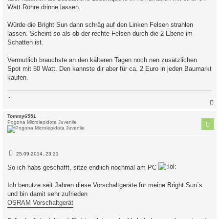
Watt Röhre drinne lassen.
Würde die Bright Sun dann schräg auf den Linken Felsen strahlen
lassen. Scheint so als ob der rechte Felsen durch die 2 Ebene im
Schatten ist.
Vermutlich brauchste an den kälteren Tagen noch nen zusätzlichen
Spot mit 50 Watt. Den kannste dir aber für ca. 2 Euro in jeden Baumarkt
kaufen.
...
c
Tommy6551
Pogona Microlepidota Juvenile
B
25.09.2014, 23:21
e
i
So ich habs geschafft, sitze endlich nochmal am PC
t
r
a
Ich benutze seit Jahren diese Vorschaltgeräte für meine Bright Sun´s
g
und bin damit sehr zufrieden
OSRAM Vorschaltgerät