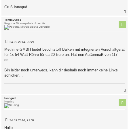
Gruß Isnogud
c
Tommy6551
Pogona Microlepidota Juvenile
B
24.09.2014, 20:21
e
i
Methline GMBH bietet Leuchtstoff Balken mit integrierten Vorschaltgerät
t
für 1x 54 Watt Röhre für ca 20 Euro an. Hat nen Außenmaß von 117
r
a
cm.
g
Bin leider noch unterwegs, kann dir deshalb noch immer keine Links
schicken...
...
c
Isnogud
Neuling
B
24.09.2014, 21:32
e
i
Hallo ,