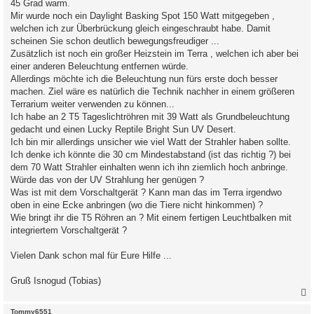
45 Grad warm.
Mir wurde noch ein Daylight Basking Spot 150 Watt mitgegeben ,
welchen ich zur Überbrückung gleich eingeschraubt habe. Damit
scheinen Sie schon deutlich bewegungsfreudiger ...
Zusätzlich ist noch ein großer Heizstein im Terra , welchen ich aber bei
einer anderen Beleuchtung entfernen würde.
Allerdings möchte ich die Beleuchtung nun fürs erste doch besser
machen. Ziel wäre es natürlich die Technik nachher in einem größeren
Terrarium weiter verwenden zu können...
Ich habe an 2 T5 Tageslichtröhren mit 39 Watt als Grundbeleuchtung
gedacht und einen Lucky Reptile Bright Sun UV Desert.
Ich bin mir allerdings unsicher wie viel Watt der Strahler haben sollte.
Ich denke ich könnte die 30 cm Mindestabstand (ist das richtig ?) bei
dem 70 Watt Strahler einhalten wenn ich ihn ziemlich hoch anbringe.
Würde das von der UV Strahlung her genügen ?
Was ist mit dem Vorschaltgerät ? Kann man das im Terra irgendwo
oben in eine Ecke anbringen (wo die Tiere nicht hinkommen) ?
Wie bringt ihr die T5 Röhren an ? Mit einem fertigen Leuchtbalken mit
integriertem Vorschaltgerät ?
Vielen Dank schon mal für Eure Hilfe ...
Gruß Isnogud (Tobias)
c
Tommy6551