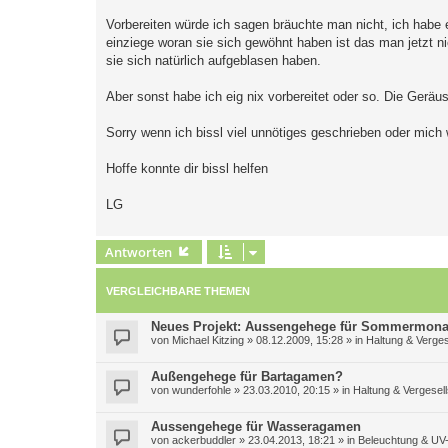
Vorbereiten würde ich sagen bräuchte man nicht, ich habe 
einziege woran sie sich gewöhnt haben ist das man jetzt n
sie sich natürlich aufgeblasen haben.
Aber sonst habe ich eig nix vorbereitet oder so. Die Geräu
Sorry wenn ich bissl viel unnötiges geschrieben oder mich w
Hoffe konnte dir bissl helfen
LG
Antworten
VERGLEICHBARE THEMEN
Neues Projekt: Aussengehege für Sommermona
von
Michael Kitzing
»
08.12.2009, 15:28
» in
Haltung & Verges
Außengehege für Bartagamen?
von
wunderfohle
»
23.03.2010, 20:15
» in
Haltung & Vergesel
Aussengehege für Wasseragamen
von
ackerbuddler
»
23.04.2013, 18:21
» in
Beleuchtung & UV