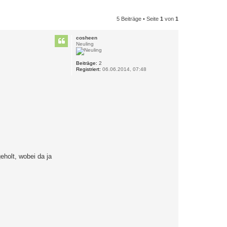
5 Beiträge • Seite
1
von
1
cosheen
Neuling
Beiträge:
2
Registriert:
06.06.2014, 07:48
eholt, wobei da ja