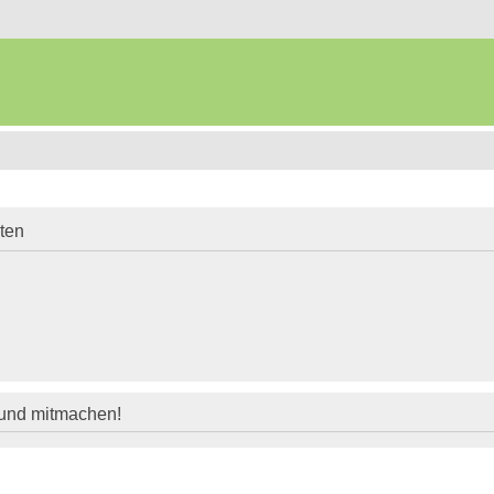
iten
 und mitmachen!