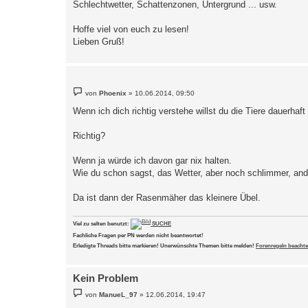
Schlechtwetter, Schattenzonen, Untergrund ... usw.
Hoffe viel von euch zu lesen!
Lieben Gruß!
B
von
Phoenix
»
10.06.2014, 09:50
e
i
Wenn ich dich richtig verstehe willst du die Tiere dauerhaft
t
r
a
Richtig?
g
Wenn ja würde ich davon gar nix halten.
Wie du schon sagst, das Wetter, aber noch schlimmer, ande
Da ist dann der Rasenmäher das kleinere Übel.
Viel zu selten benutzt:
SUCHE
Fachliche Fragen per PN werden nicht beantwortet!
Erledigte Threads bitte markieren! Unerwünschte Themen bitte melden!
Forenregeln beachte
Kein Problem
B
von
ManueL_97
»
12.06.2014, 19:47
e
i