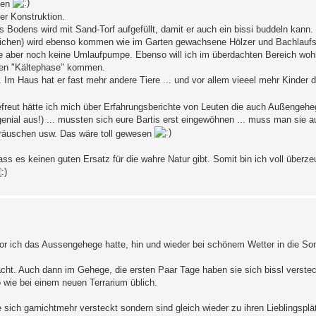
sen
r Konstruktion.
es Bodens wird mit Sand-Torf aufgefüllt, damit er auch ein bissi buddeln kan
eichen) wird ebenso kommen wie im Garten gewachsene Hölzer und Bachlaufst
e aber noch keine Umlaufpumpe. Ebenso will ich im überdachten Bereich woh
eren "Kältephase" kommen.
Im Haus hat er fast mehr andere Tiere ... und vor allem vieeel mehr Kinder d
efreut hätte ich mich über Erfahrungsberichte von Leuten die auch Außengeh
genial aus!) ... mussten sich eure Bartis erst eingewöhnen ... muss man sie 
eräuschen usw. Das wäre toll gewesen
ss es keinen guten Ersatz für die wahre Natur gibt. Somit bin ich voll überze
or ich das Aussengehege hatte, hin und wieder bei schönem Wetter in die S
ht. Auch dann im Gehege, die ersten Paar Tage haben sie sich bissl verstec
 wie bei einem neuen Terrarium üblich.
 sich garnichtmehr versteckt sondern sind gleich wieder zu ihren Lieblingspl