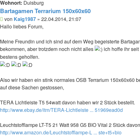
Wohnort:
Duisburg
Bartagamen Terrarium 150x60x60
Beitrag
von
Kaig1987
»
22.04.2014, 21:07
Hallo liebes Forum,
Meine Freundin und ich sind auf dem Weg begeisterte Bartagam
bekommen, aber trotzdem noch nicht alles
ich hoffe ihr se
bestens geholfen.
Also wir haben ein stink normales OSB Terrarium 150x60x60 bes
auf diese Sachen gestossen,
TERA Lichtleiste T5 54watt davon haben wir 2 Stück bestellt.
http://www.ebay.de/itm/TERA-Lichtleiste ... 51969ead0d
Leuchtstofflampe LT-T5 21 Watt 958 G5 BIO Vital 2 Stück davon
http://www.amazon.de/Leuchtstofflampe-L ... ste+t5+bio