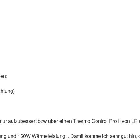
fen:
chtung)
tur aufzubessert bzw über einen Thermo Control Pro II von LR 
ung und 150W Wärmeleistung... Damit komme ich sehr gut hin, di