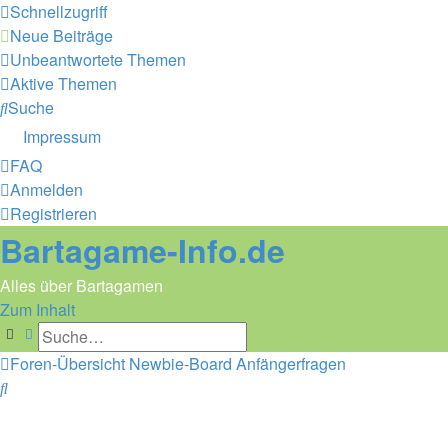
Schnellzugriff
Neue Beiträge
Unbeantwortete Themen
Aktive Themen
Suche
Impressum
FAQ
Anmelden
Registrieren
Bartagame-Info.de
Alles über Bartagamen
Zum Inhalt
Suche
Erweiterte Suche
Foren-Übersicht
Newbie-Board
Anfängerfragen
Suche