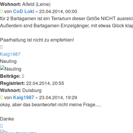
Wohnort:
Alfeld (Leine)
Beitrag
von
CoD Loki
»
23.04.2014, 00:00
für 2 Bartagamen ist ein Terrarium dieser Größe NICHT ausreiche
Außerdem sind Bartagamen Einzelgänger, mit etwas Glück kla
Paarhaltung ist nicht zu empfehlen!
Nach
oben
Kaig1987
Neuling
Beiträge:
2
Registriert:
22.04.2014, 20:55
Wohnort:
Duisburg
Beitrag
von
Kaig1987
»
23.04.2014, 19:29
okay, aber das beantwortet nicht meine Frage.....
Danke
Nach
oben