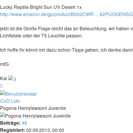
Lucky Reptile Bright Sun UV Desert 1x
http://www.amazon.de/gp/product/B002CWR ... 62PUOGENSG
jetzt ist die Große Frage reicht das an Beleuchtung, wir haben 
Lichtleiste oder der T5 Leuchte passen.
Ich hoffe ihr könnt mir dazu schon Tipps geben, ich denke dami
mfG
Kai
Nach
oben
CoD Loki
Pogona Henrylawsoni Juvenile
Beiträge:
48
Registriert:
02.09.2013, 00:00