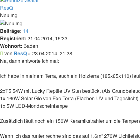
ResQ
Neuling
Beiträge:
14
Registriert:
21.04.2014, 15:33
Wohnort:
Baden
Beitrag
von
ResQ
»
23.04.2014, 21:28
Na, dann antworte ich mal:
Ich habe in meinem Terra, auch ein Holzterra (185x85x110) lau
2xT5 54W mit Lucky Reptile UV Sun bestückt (Als Grundbeleu
1x 160W Solar Glo von Exo-Terra (Flächen-UV und Tageslicht)
1x 5W LED-Mondscheinlampe
Zusätzlich läuft noch ein 150W Keramikstrahler um die Tempera
Wenn ich das runter rechne sind das auf 1.6m² 270W Lichtleist