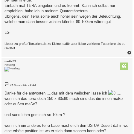
bei Methline.de.
g
Einfach mal TERA eingeben und es kommt. Kann ich selbst nur
empfehlen, habe ich in meinem Quarantäneterra.
Übrigens, dein Terra sollte auch höher sein wegen der Beleuchtung,
welche man dann besser wählen könnte. 80-100cm wären gut.
LG
Lieber zu große Terrarien als zu Kleine, dafür aber lieber zu kleine Futtertiere als zu
Große!
c
motte99
Neuling
B
05.01.2014, 21:43
e
i
Danke für die antworten ....das mit dem weibchen lasse ich
....
t
r
wenn ich das terra doch 150 x 80x80 mach sind das die innen maße
a
oder außen maße?
g
und sand lehm gemisch so 10cm ?
wenn ich ein anderes terra baue mache ich den BS UV Desert dahin wo
eine erhöte position ist wo er sich dann sonnen kann oder?