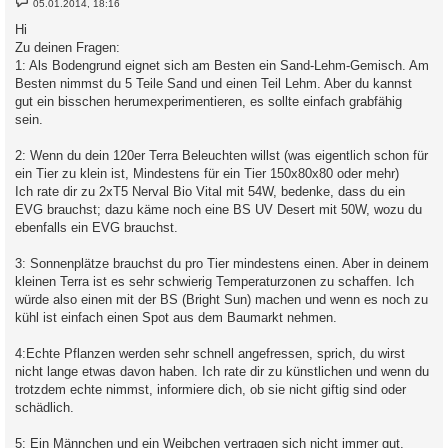
05.01.2014, 18:16
e
i
Hi
t
Zu deinen Fragen:
r
a
1: Als Bodengrund eignet sich am Besten ein Sand-Lehm-Gemisch. Am
g
Besten nimmst du 5 Teile Sand und einen Teil Lehm. Aber du kannst
gut ein bisschen herumexperimentieren, es sollte einfach grabfähig
sein.
2: Wenn du dein 120er Terra Beleuchten willst (was eigentlich schon für
ein Tier zu klein ist, Mindestens für ein Tier 150x80x80 oder mehr)
Ich rate dir zu 2xT5 Nerval Bio Vital mit 54W, bedenke, dass du ein
EVG brauchst; dazu käme noch eine BS UV Desert mit 50W, wozu du
ebenfalls ein EVG brauchst.
3: Sonnenplätze brauchst du pro Tier mindestens einen. Aber in deinem
kleinen Terra ist es sehr schwierig Temperaturzonen zu schaffen. Ich
würde also einen mit der BS (Bright Sun) machen und wenn es noch zu
kühl ist einfach einen Spot aus dem Baumarkt nehmen.
4:Echte Pflanzen werden sehr schnell angefressen, sprich, du wirst
nicht lange etwas davon haben. Ich rate dir zu künstlichen und wenn du
trotzdem echte nimmst, informiere dich, ob sie nicht giftig sind oder
schädlich.
5: Ein Männchen und ein Weibchen vertragen sich nicht immer gut,