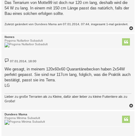
i
Das Terrarium von Motte99 ist doch nur 120 cm lang, deshalb wird die
t
54 W zu lang. In einem mit 150 cm Länge passt das natürlich, falls der
r
a
Bau eines solchen erfolgen sollte.
g
Zuletzt geändert von
Dundees Mama
am 07.01.2014, 07:44, insgesamt 1-mal geändert.
c
Ibones
Pogona Nullarbor Subadult
B
07.01.2014, 18:00
e
i
Wie gesagt, in meinem 120x60x60 Quarantänebecken haben 2x54W
t
perfekt gepasst. Sie sind nur 117cm lang, folglich, was die Praktik auch
r
a
bestätigt, passt sie ins Terra.
g
LG
Lieber zu große Terrarien als zu Kleine, dafür aber lieber zu kleine Futtertiere als zu
Große!
c
Dundees Mama
Pogona Minima Subadult