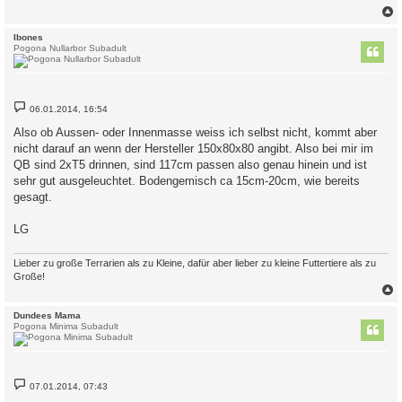
a
g
c
Ibones
Pogona Nullarbor Subadult
B
06.01.2014, 16:54
e
i
Also ob Aussen- oder Innenmasse weiss ich selbst nicht, kommt aber
t
nicht darauf an wenn der Hersteller 150x80x80 angibt. Also bei mir im
r
a
QB sind 2xT5 drinnen, sind 117cm passen also genau hinein und ist
g
sehr gut ausgeleuchtet. Bodengemisch ca 15cm-20cm, wie bereits
gesagt.
LG
Lieber zu große Terrarien als zu Kleine, dafür aber lieber zu kleine Futtertiere als zu
Große!
c
Dundees Mama
Pogona Minima Subadult
B
07.01.2014, 07:43
e