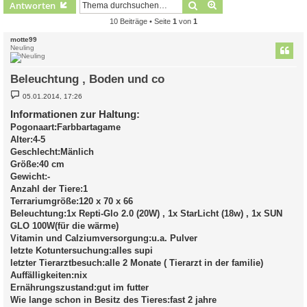
Suche
Erweiterte Suche
Antworten
10 Beiträge • Seite
1
von
1
motte99
Neuling
Beleuchtung , Boden und co
B
05.01.2014, 17:26
e
i
Informationen zur Haltung:
t
Pogonaart:Farbbartagame
r
a
Alter:4-5
g
Geschlecht:Mänlich
Größe:40 cm
Gewicht:-
Anzahl der Tiere:1
Terrariumgröße:120 x 70 x 66
Beleuchtung:1x Repti-Glo 2.0 (20W) , 1x StarLicht (18w) , 1x SUN
GLO 100W(für die wärme)
Vitamin und Calziumversorgung:u.a. Pulver
letzte Kotuntersuchung:alles supi
letzter Tierarztbesuch:alle 2 Monate ( Tierarzt in der familie)
Auffälligkeiten:nix
Ernährungszustand:gut im futter
Wie lange schon in Besitz des Tieres:fast 2 jahre