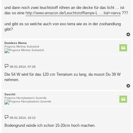
und dann noch zwei leuchtstoff röhren an die decke für das licht ... ist
das so eine
http://www.amazon.de/Leuchtstofflampe-L ... ital+narva
???
und gibt es so welche auch von exo terra wie es in der zoohandlung
gibt?
c
Dundees Mama
Pogona Minima Subadult
B
06.01.2014, 07:26
e
i
Die 54 W wird für das 120 cm Terrarium zu lang, da musst Du 39 W
t
nehmen.
r
a
g
c
Saschii
Pogona Henrylawsoni Juvenile
B
06.01.2014, 10:12
e
i
Bodengrund würde ich schon 15-20cm hoch machen.
t
r