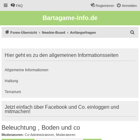
FAQ
Registrieren
Anmelden
Bartagame-Info.de
S
Foren-Übersicht
Newbie-Board
Anfängerfragen
u
c
Hier geht es zu den allgemeinen Informationsseiten
h
e
Allgemeine Informationen
Haltung
Terrarium
Jetzt einfach über Facebook und Co. einloggen und
mitmachen!
Beleuchtung , Boden und co
Moderatoren:
Co-Administratoren
,
Moderatoren