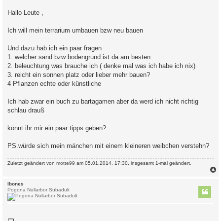
Hallo Leute ,
Ich will mein terrarium umbauen bzw neu bauen
Und dazu hab ich ein paar fragen
1. welcher sand bzw bodengrund ist da am besten
2. beleuchtung was brauche ich ( denke mal was ich habe ich nix)
3. reicht ein sonnen platz oder lieber mehr bauen?
4 Pflanzen echte oder künstliche
Ich hab zwar ein buch zu bartagamen aber da werd ich nicht richtig
schlau drauß
könnt ihr mir ein paar tipps geben?
PS.würde sich mein mänchen mit einem kleineren weibchen verstehn?
Zuletzt geändert von
motte99
am 05.01.2014, 17:30, insgesamt 1-mal geändert.
c
Ibones
Pogona Nullarbor Subadult
B