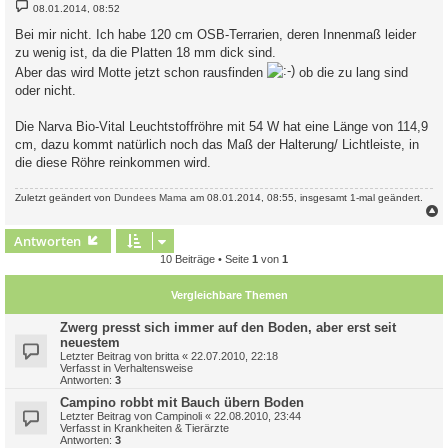
B
08.01.2014, 08:52
e
i
Bei mir nicht. Ich habe 120 cm OSB-Terrarien, deren Innenmaß leider
t
zu wenig ist, da die Platten 18 mm dick sind.
r
a
Aber das wird Motte jetzt schon rausfinden
ob die zu lang sind
g
oder nicht.
Die Narva Bio-Vital Leuchtstoffröhre mit 54 W hat eine Länge von 114,9
cm, dazu kommt natürlich noch das Maß der Halterung/ Lichtleiste, in
die diese Röhre reinkommen wird.
Zuletzt geändert von
Dundees Mama
am 08.01.2014, 08:55, insgesamt 1-mal geändert.
c
Antworten
10 Beiträge • Seite
1
von
1
Vergleichbare Themen
Zwerg presst sich immer auf den Boden, aber erst seit
neuestem
Letzter Beitrag von
britta
«
22.07.2010, 22:18
Verfasst in
Verhaltensweise
Antworten:
3
Campino robbt mit Bauch übern Boden
Letzter Beitrag von
Campinoli
«
22.08.2010, 23:44
Verfasst in
Krankheiten & Tierärzte
Antworten:
3