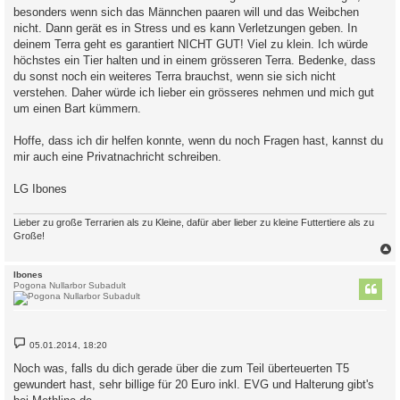
besonders wenn sich das Männchen paaren will und das Weibchen
nicht. Dann gerät es in Stress und es kann Verletzungen geben. In
deinem Terra geht es garantiert NICHT GUT! Viel zu klein. Ich würde
höchstes ein Tier halten und in einem grösseren Terra. Bedenke, dass
du sonst noch ein weiteres Terra brauchst, wenn sie sich nicht
verstehen. Daher würde ich lieber ein grösseres nehmen und mich gut
um einen Bart kümmern.
Hoffe, dass ich dir helfen konnte, wenn du noch Fragen hast, kannst du
mir auch eine Privatnachricht schreiben.
LG Ibones
Lieber zu große Terrarien als zu Kleine, dafür aber lieber zu kleine Futtertiere als zu
Große!
c
Ibones
Pogona Nullarbor Subadult
B
05.01.2014, 18:20
e
i
Noch was, falls du dich gerade über die zum Teil überteuerten T5
t
gewundert hast, sehr billige für 20 Euro inkl. EVG und Halterung gibt's
r
a