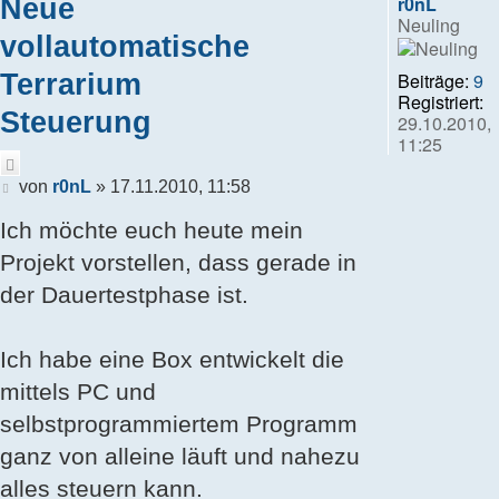
Neue
r0nL
Neuling
vollautomatische
Terrarium
Beiträge:
9
Registriert:
Steuerung
29.10.2010,
11:25
Zitieren
Beitrag
von
r0nL
»
17.11.2010, 11:58
Ich möchte euch heute mein
Projekt vorstellen, dass gerade in
der Dauertestphase ist.
Ich habe eine Box entwickelt die
mittels PC und
selbstprogrammiertem Programm
ganz von alleine läuft und nahezu
alles steuern kann.