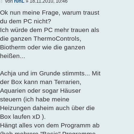
Beitrag
von
r0nL
»
18.11.2010, 10:46
Ok nun meine Frage, warum traust
du dem PC nicht?
Ich würde dem PC mehr trauen als
die ganzen ThermoControls,
Biotherm oder wie die ganzen
heißen...
Achja und im Grunde stimmts... Mit
der Box kann man Terrarien,
Aquarien oder sogar Häuser
steuern (ich habe meine
Heizungen daheim auch über die
Box laufen xD ).
Hängt alles von dem Programm ab
(hab mehrere "Basis" Programme