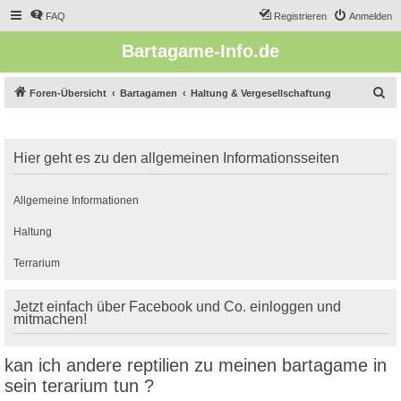
FAQ
Registrieren
Anmelden
Bartagame-Info.de
S
Foren-Übersicht
Bartagamen
Haltung & Vergesellschaftung
u
c
Hier geht es zu den allgemeinen Informationsseiten
h
e
Allgemeine Informationen
Haltung
Terrarium
Jetzt einfach über Facebook und Co. einloggen und
mitmachen!
kan ich andere reptilien zu meinen bartagame in
sein terarium tun ?