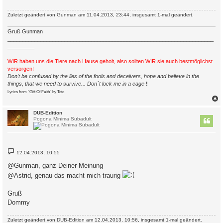
Zuletzt geändert von
Gunman
am 11.04.2013, 23:44, insgesamt 1-mal geändert.
Gruß Gunman
_____________________________________________________________________
_________
WIR haben uns die Tiere nach Hause geholt, also sollten WIR sie auch bestmöglichst
versorgen!
Don't be confused by the lies of the fools and deceivers, hope and believe in the
things, that we need to survive... Don´t lock me in a cage
!
Lyrics from "Gift Of Faith" by Toto
c
DUB-Edition
Pogona Minima Subadult
B
12.04.2013, 10:55
e
i
@Gunman, ganz Deiner Meinung
t
r
@Astrid, genau das macht mich traurig
a
g
Gruß
Dommy
Zuletzt geändert von
DUB-Edition
am 12.04.2013, 10:56, insgesamt 1-mal geändert.