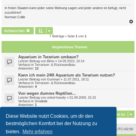
In freien Staaten kann jeder seine Meinung sagen und jeder andere ist befugt, nicht
zuzuhören!
Norman Collie
c
Antworten
7 Beiträge • Seite
1
von
1
Vergleichbare Themen
Aquarium in Terarium umbaun?
Letzter Beitrag von
Bimo
«
14.09.2010, 10:14
Verfasst in
Terrarium- & Rückwandbau
Antworten:
12
Kann ich mein 240l Aquarium als Terarium nutzen?
Letzter Beitrag von
Gunman
«
11.07.2011, 18:11
Verfasst in
Terrarium- & Rückwandbau
Antworten:
4
Von wegen dumme Reptilien...
Letzter Beitrag von
onkel-howdy
«
01.09.2009, 15:15
Verfasst in
Smalltalk
Antworten:
1
Gehe zu
Diese Website nutzt Cookies, um dir den
bestmöglichen Komfort bei der Nutzung zu
Alle Zeiten sind
UTC+02:00
bieten.
Mehr erfahren