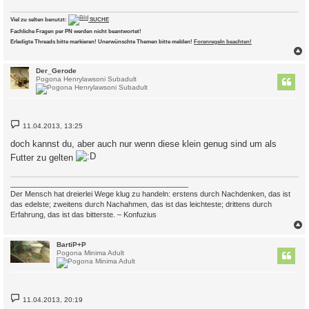
g
Viel zu selten benutzt:
SUCHE
Fachliche Fragen per PN werden nicht beantwortet!
Erledigte Threads bitte markieren! Unerwünschte Themen bitte melden!
Forenregeln beachten!
c
Der_Gerode
Pogona Henrylawsoni Subadult
B
11.04.2013, 13:25
e
i
doch kannst du, aber auch nur wenn diese klein genug sind um als
t
r
Futter zu gelten
a
g
___________________________________________
Der Mensch hat dreierlei Wege klug zu handeln: erstens durch Nachdenken, das ist
das edelste; zweitens durch Nachahmen, das ist das leichteste; drittens durch
Erfahrung, das ist das bitterste. – Konfuzius
c
BartiP+P
Pogona Minima Adult
B
11.04.2013, 20:19
e