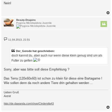
i
Nein!
t
r
a
g
c
Beauty-Dragons
Pogona Microlepidota Juvenile
B
11.04.2013, 21:01
e
i
t
r
Der_Gerode hat geschrieben:
a
doch kannst du, aber auch nur wenn diese klein genug sind um als
g
Futter zu gelten
Sorry, aber was bitte soll diese Empfehlung ?
Das Terra (120x60x60) ist schon zu klein für diese eine Bartagame !
Wie sollen denn da noch andere Tiere drin gehalten werden ...
Lieben Gruß
Astrid
http://de.dawanda.com/shop/Cinderella43