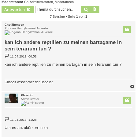
Moderatoren:
Co-Administratoren
,
Moderatoren
Suche
Erweiterte Suche
Antworten
7 Beiträge • Seite
1
von
1
ChefJhonsen
Pogona Henrylawsoni Juvenile
kan ich andere reptilien zu meinen bartagame in
sein terarium tun ?
B
11.04.2013, 00:53
e
i
kan ich andere reptilien zu meinen bartagam in sein terarium tun ?
t
r
a
g
Chabos wissen wer der Babo ist
c
Phoenix
Administrator
B
11.04.2013, 11:28
e
i
Um es abzukürzen: nein
t
r
a