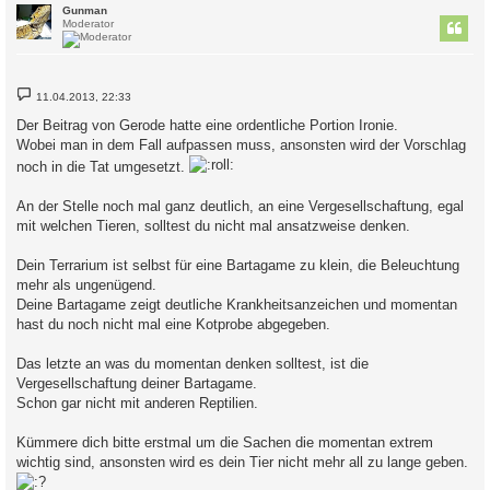
c
Gunman
Moderator
B
11.04.2013, 22:33
e
i
Der Beitrag von Gerode hatte eine ordentliche Portion Ironie.
t
Wobei man in dem Fall aufpassen muss, ansonsten wird der Vorschlag
r
a
noch in die Tat umgesetzt.
g
An der Stelle noch mal ganz deutlich, an eine Vergesellschaftung, egal
mit welchen Tieren, solltest du nicht mal ansatzweise denken.
Dein Terrarium ist selbst für eine Bartagame zu klein, die Beleuchtung
mehr als ungenügend.
Deine Bartagame zeigt deutliche Krankheitsanzeichen und momentan
hast du noch nicht mal eine Kotprobe abgegeben.
Das letzte an was du momentan denken solltest, ist die
Vergesellschaftung deiner Bartagame.
Schon gar nicht mit anderen Reptilien.
Kümmere dich bitte erstmal um die Sachen die momentan extrem
wichtig sind, ansonsten wird es dein Tier nicht mehr all zu lange geben.