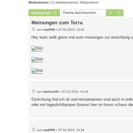
Moderatoren:
Co-Administratoren
,
Moderatoren
Suche
Erweit
Antworten
Meinungen zum Terra
B
von
reptiFAN
»
07.02.2010, 13:42
e
i
Hey leutz wollt gerne mal eure meinungen zur einrichtung
t
r
a
g
B
von
odolino100
»
07.02.2010, 14:18
e
i
Einrichtung find ich ok und termperaturen sind auch in ordnu
t
oder mit tageslichtlampen (kannst hier im forum schaun die
r
a
g
B
von
reptiFAN
»
07.02.2010, 14:26
e