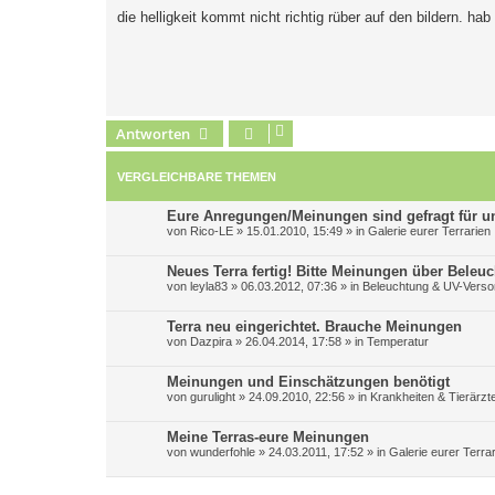
i
die helligkeit kommt nicht richtig rüber auf den bildern. ha
t
r
a
g
Antworten
VERGLEICHBARE THEMEN
Eure Anregungen/Meinungen sind gefragt für un
von
Rico-LE
»
15.01.2010, 15:49
» in
Galerie eurer Terrarien
Neues Terra fertig! Bitte Meinungen über Beleu
von
leyla83
»
06.03.2012, 07:36
» in
Beleuchtung & UV-Verso
Terra neu eingerichtet. Brauche Meinungen
von
Dazpira
»
26.04.2014, 17:58
» in
Temperatur
Meinungen und Einschätzungen benötigt
von
gurulight
»
24.09.2010, 22:56
» in
Krankheiten & Tierärzt
Meine Terras-eure Meinungen
von
wunderfohle
»
24.03.2011, 17:52
» in
Galerie eurer Terra