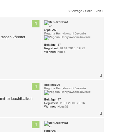
3 Beiträge • Seite
1
von
1
reptiFAN
Pogona Henrylawsoni Juvenile
g sagen könntet
Beiträge:
37
Registriert:
18.01.2010, 19:23
Wohnort:
Nidda
N
a
c
odolino100
h
Pogona Henrylawsoni Juvenile
o
b
 mit t5 leuchtbalken
Beiträge:
47
e
Registriert:
11.01.2010, 23:16
n
Wohnort:
Neusäß
N
a
c
h
o
reptiFAN