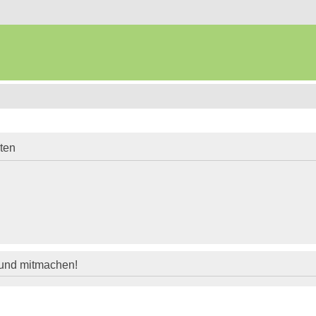
iten
 und mitmachen!