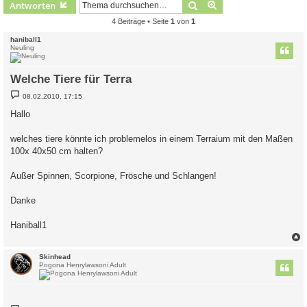
Suche
Erweiterte Suche
Antworten
4 Beiträge • Seite
1
von
1
haniball1
Neuling
Welche Tiere für Terra
B
08.02.2010, 17:15
e
i
Hallo
t
r
a
welches tiere könnte ich problemelos in einem Terraium mit den Maßen
g
100x 40x50 cm halten?
Außer Spinnen, Scorpione, Frösche und Schlangen!
Danke
Haniball1
c
Skinhead
Pogona Henrylawsoni Adult