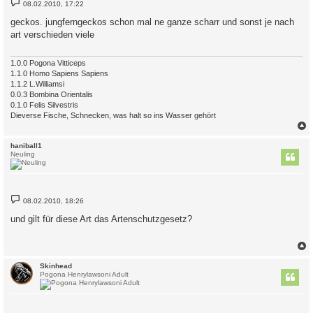
B
08.02.2010, 17:22
e
i
geckos. jungferngeckos schon mal ne ganze scharr und sonst je nach
t
art verschieden viele
r
a
g
1.0.0 Pogona Vitticeps
1.1.0 Homo Sapiens Sapiens
1.1.2 L.Williamsi
0.0.3 Bombina Orientalis
0.1.0 Felis Silvestris
Dieverse Fische, Schnecken, was halt so ins Wasser gehört
c
haniball1
Neuling
B
08.02.2010, 18:26
e
i
und gilt für diese Art das Artenschutzgesetz?
t
r
a
g
c
Skinhead
Pogona Henrylawsoni Adult