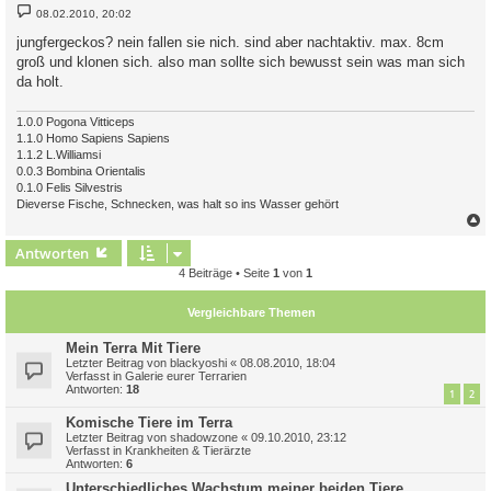
B
08.02.2010, 20:02
e
i
jungfergeckos? nein fallen sie nich. sind aber nachtaktiv. max. 8cm
t
groß und klonen sich. also man sollte sich bewusst sein was man sich
r
a
da holt.
g
1.0.0 Pogona Vitticeps
1.1.0 Homo Sapiens Sapiens
1.1.2 L.Williamsi
0.0.3 Bombina Orientalis
0.1.0 Felis Silvestris
Dieverse Fische, Schnecken, was halt so ins Wasser gehört
c
Antworten
4 Beiträge • Seite
1
von
1
Vergleichbare Themen
Mein Terra Mit Tiere
Letzter Beitrag von
blackyoshi
«
08.08.2010, 18:04
Verfasst in
Galerie eurer Terrarien
Antworten:
18
1
2
Komische Tiere im Terra
Letzter Beitrag von
shadowzone
«
09.10.2010, 23:12
Verfasst in
Krankheiten & Tierärzte
Antworten:
6
Unterschiedliches Wachstum meiner beiden Tiere