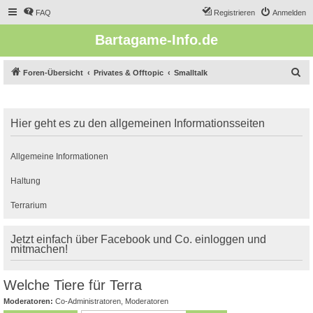
FAQ
Registrieren
Anmelden
Bartagame-Info.de
S
Foren-Übersicht
Privates & Offtopic
Smalltalk
u
c
Hier geht es zu den allgemeinen Informationsseiten
h
e
Allgemeine Informationen
Haltung
Terrarium
Jetzt einfach über Facebook und Co. einloggen und
mitmachen!
Welche Tiere für Terra
Moderatoren:
Co-Administratoren
,
Moderatoren