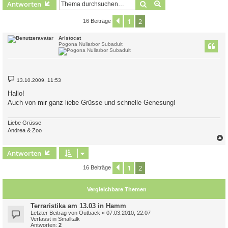
Suche
Erweiterte Suche
Antworten
1
2
Vorherige
16 Beiträge
Aristocat
Pogona Nullarbor Subadult
B
13.10.2009, 11:53
e
i
Hallo!
t
Auch von mir ganz liebe Grüsse und schnelle Genesung!
r
a
g
Liebe Grüsse
Andrea & Zoo
c
Antworten
1
2
Vorherige
16 Beiträge
Vergleichbare Themen
Terraristika am 13.03 in Hamm
Letzter Beitrag von
Outback
«
07.03.2010, 22:07
Verfasst in
Smalltalk
Antworten:
2