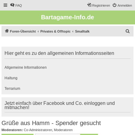
FAQ
Registrieren
Anmelden
Bartagame-Info.de
S
Foren-Übersicht
Privates & Offtopic
Smalltalk
u
c
Hier geht es zu den allgemeinen Informationsseiten
h
e
Allgemeine Informationen
Haltung
Terrarium
Jetzt einfach über Facebook und Co. einloggen und
mitmachen!
Grüße aus Hamm - Spender gesucht
Moderatoren:
Co-Administratoren
,
Moderatoren