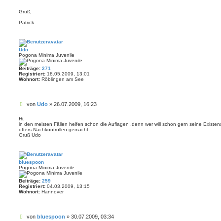
Gruß,
Patrick
Udo
Pogona Minima Juvenile
Beiträge:
271
Registriert:
18.05.2009, 13:01
Wohnort:
Röblingen am See
B
von
Udo
»
26.07.2009, 16:23
e
i
Hi,
in den meisten Fällen helfen schon die Auflagen ,denn wer will schon gern seine Existe
t
öfters Nachkontrollen gemacht.
r
Gruß Udo
a
g
bluespoon
Pogona Minima Juvenile
Beiträge:
259
Registriert:
04.03.2009, 13:15
Wohnort:
Hannover
B
von
bluespoon
»
30.07.2009, 03:34