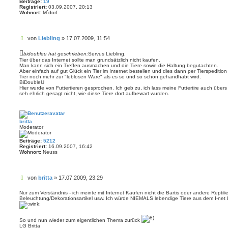
Beiträge:
19
Registriert:
03.09.2007, 20:13
Wohnort:
M´dorf
B
von
Liebling
»
17.07.2009, 11:54
e
i
bidoubleu hat geschrieben:
Servus Liebling,
t
Tier über das Internet sollte man grundsätzlich nicht kaufen.
Man kann sich ein Treffen ausmachen und die Tiere sowie die Haltung begutachten.
r
Aber einfach auf gut Glück ein Tier im Internet bestellen und dies dann per Tierspediti
a
Tier noch mehr zur "leblosen Ware" als es so und so schon gehandhabt wird.
g
BiDoubleU
Hier wurde von Futtertieren gesprochen. Ich geb zu, ich lass meine Futtertire auch übers
seh ehrlich gesagt nicht, wie diese Tiere dort aufbewart wurden.
britta
Moderator
Beiträge:
5212
Registriert:
16.09.2007, 16:42
Wohnort:
Neuss
B
von
britta
»
17.07.2009, 23:29
e
i
Nur zum Verständnis - ich meinte mit Internet Käufen nicht die Bartis oder andere Reptilie
Beleuchtung/Dekorationsartikel usw. Ich würde NIEMALS lebendige Tiere aus dem I-net
t
r
a
g
So und nun wieder zum eigentlichen Thema zurück
LG Britta