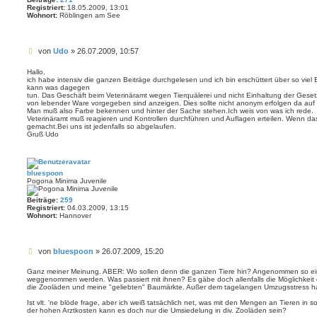
Registriert:
18.05.2009, 13:01
Wohnort:
Röblingen am See
B
von
Udo
»
26.07.2009, 10:57
e
i
Hallo,
ich habe intensiv die ganzen Beiträge durchgelesen und ich bin erschüttert über so vie
t
kann was dagegen
r
tun. Das Geschäft beim Veterinäramt wegen Tierquälerei und nicht Einhaltung der Gese
a
von lebender Ware vorgegeben sind anzeigen. Dies sollte nicht anonym erfolgen da auf sol
g
Man muß also Farbe bekennen und hinter der Sache stehen.Ich weis von was ich rede.
Veterinäramt muß reagieren und Kontrollen durchführen und Auflagen erteilen. Wenn das 
gemacht.Bei uns ist jedenfalls so abgelaufen.
Gruß Udo
bluespoon
Pogona Minima Juvenile
Beiträge:
259
Registriert:
04.03.2009, 13:15
Wohnort:
Hannover
B
von
bluespoon
»
26.07.2009, 15:20
e
i
Ganz meiner Meinung. ABER: Wo sollen denn die ganzen Tiere hin? Angenommen so ein
weggenommen werden. Was passiert mit ihnen? Es gäbe doch allenfalls die Möglichkeit d
t
die Zooläden und meine "geliebten" Baumärkte. Außer dem tagelangen Umzugsstress habe
r
a
Ist vlt. 'ne blöde frage, aber ich weiß tatsächlich net, was mit den Mengen an Tieren in
g
der hohen Arztkosten kann es doch nur die Umsiedelung in div. Zooläden sein?