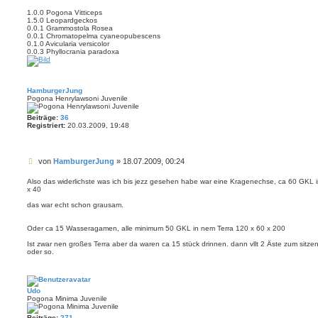
1.0.0 Pogona Vitticeps
1.5.0 Leopardgeckos
0.0.1 Grammostola Rosea
0.0.1 Chromatopelma cyaneopubescens
0.1.0 Avicularia versicolor
0.0.3 Phyllocrania paradoxa
HamburgerJung
Pogona Henrylawsoni Juvenile
Beiträge:
36
Registriert:
20.03.2009, 19:48
B
von
HamburgerJung
»
18.07.2009, 00:24
e
i
Also das widerlichste was ich bis jezz gesehen habe war eine Kragenechse, ca 60 GKL i
x 40
t
r
das war echt schon grausam.
a
g
Oder ca 15 Wasseragamen, alle minimum 50 GKL in nem Terra 120 x 60 x 200
Ist zwar nen großes Terra aber da waren ca 15 stück drinnen. dann vllt 2 Äste zum sit
oder so.
Udo
Pogona Minima Juvenile
Beiträge:
271