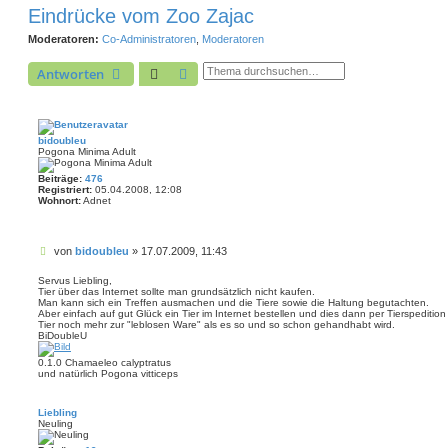
Eindrücke vom Zoo Zajac
Moderatoren:
Co-Administratoren
,
Moderatoren
Suche
Erweiterte Suche
Antworten
bidoubleu
Pogona Minima Adult
Beiträge:
476
Registriert:
05.04.2008, 12:08
Wohnort:
Adnet
B
von
bidoubleu
»
17.07.2009, 11:43
e
i
Servus Liebling,
Tier über das Internet sollte man grundsätzlich nicht kaufen.
t
Man kann sich ein Treffen ausmachen und die Tiere sowie die Haltung begutachten.
r
Aber einfach auf gut Glück ein Tier im Internet bestellen und dies dann per Tierspediti
a
Tier noch mehr zur "leblosen Ware" als es so und so schon gehandhabt wird.
g
BiDoubleU
0.1.0 Chamaeleo calyptratus
und natürlich Pogona vitticeps
Liebling
Neuling