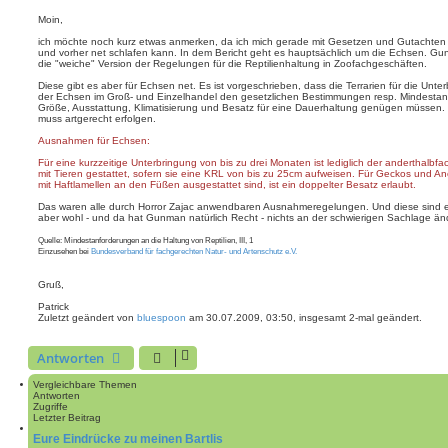
e
i
Moin,
t
ich möchte noch kurz etwas anmerken, da ich mich gerade mit Gesetzen und Gutachten
r
und vorher net schlafen kann. In dem Bericht geht es hauptsächlich um die Echsen. G
a
die "weiche" Version der Regelungen für die Reptilienhaltung in Zoofachgeschäften.
g
Diese gibt es aber für Echsen net. Es ist vorgeschrieben, dass die Terrarien für die Unte
der Echsen im Groß- und Einzelhandel den gesetzlichen Bestimmungen resp. Mindestan
Größe, Ausstattung, Klimatisierung und Besatz für eine Dauerhaltung genügen müssen.
muss artgerecht erfolgen.
Ausnahmen für Echsen:
Für eine kurzzeitige Unterbringung von bis zu drei Monaten ist lediglich der anderthalbf
mit Tieren gestattet, sofern sie eine KRL von bis zu 25cm aufweisen. Für Geckos und An
mit Haftlamellen an den Füßen ausgestattet sind, ist ein doppelter Besatz erlaubt.
Das waren alle durch Horror Zajac anwendbaren Ausnahmeregelungen. Und diese sind e
aber wohl - und da hat Gunman natürlich Recht - nichts an der schwierigen Sachlage änd
Quelle: Mindestanforderungen an die Haltung von Reptilien, III, 1
Einzusehen bei
Bundesverband für fachgerechten Natur- und Artenschutz e.V.
Gruß,
Patrick
Zuletzt geändert von
bluespoon
am 30.07.2009, 03:50, insgesamt 2-mal geändert.
Antworten
Vergleichbare Themen
Antworten
Zugriffe
Letzter Beitrag
Eure Eindrücke zu meinen Bartlis