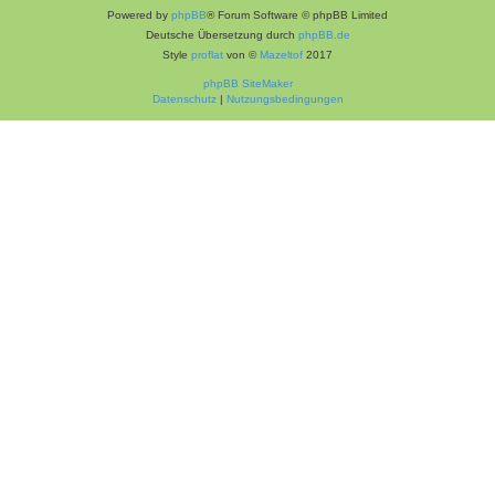
Powered by
phpBB
® Forum Software © phpBB Limited
Deutsche Übersetzung durch
phpBB.de
Style
proflat
von ©
Mazeltof
2017
phpBB SiteMaker
Datenschutz
|
Nutzungsbedingungen