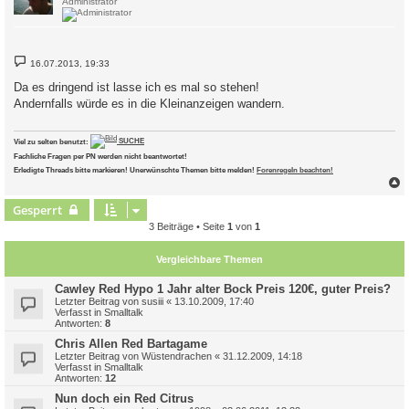
Administrator
B
16.07.2013, 19:33
e
i
Da es dringend ist lasse ich es mal so stehen!
t
Andernfalls würde es in die Kleinanzeigen wandern.
r
a
g
Viel zu selten benutzt:
SUCHE
Fachliche Fragen per PN werden nicht beantwortet!
Erledigte Threads bitte markieren! Unerwünschte Themen bitte melden!
Forenregeln beachten!
c
Gesperrt
3 Beiträge • Seite
1
von
1
Vergleichbare Themen
Cawley Red Hypo 1 Jahr alter Bock Preis 120€, guter Preis?
Letzter Beitrag von
susiii
«
13.10.2009, 17:40
Verfasst in
Smalltalk
Antworten:
8
Chris Allen Red Bartagame
Letzter Beitrag von
Wüstendrachen
«
31.12.2009, 14:18
Verfasst in
Smalltalk
Antworten:
12
Nun doch ein Red Citrus