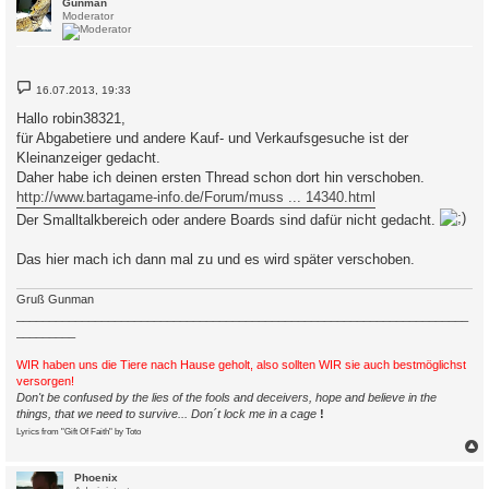
c
Gunman
Moderator
B
16.07.2013, 19:33
e
i
Hallo robin38321,
t
für Abgabetiere und andere Kauf- und Verkaufsgesuche ist der
r
a
Kleinanzeiger gedacht.
g
Daher habe ich deinen ersten Thread schon dort hin verschoben.
http://www.bartagame-info.de/Forum/muss ... 14340.html
Der Smalltalkbereich oder andere Boards sind dafür nicht gedacht.
Das hier mach ich dann mal zu und es wird später verschoben.
Gruß Gunman
_____________________________________________________________________
_________
WIR haben uns die Tiere nach Hause geholt, also sollten WIR sie auch bestmöglichst
versorgen!
Don't be confused by the lies of the fools and deceivers, hope and believe in the
things, that we need to survive... Don´t lock me in a cage
!
Lyrics from "Gift Of Faith" by Toto
c
Phoenix