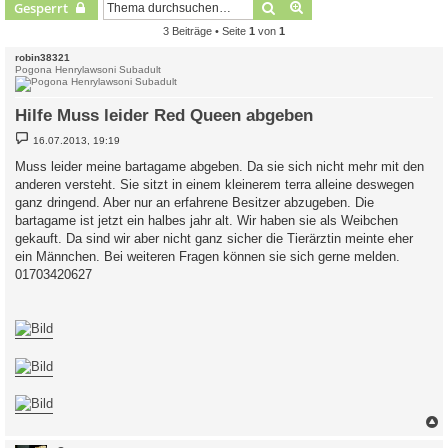
Suche
Erweiterte Suche
Gesperrt
3 Beiträge • Seite
1
von
1
robin38321
Pogona Henrylawsoni Subadult
Hilfe Muss leider Red Queen abgeben
B
16.07.2013, 19:19
e
i
Muss leider meine bartagame abgeben. Da sie sich nicht mehr mit den
t
anderen versteht. Sie sitzt in einem kleinerem terra alleine deswegen
r
a
ganz dringend. Aber nur an erfahrene Besitzer abzugeben. Die
g
bartagame ist jetzt ein halbes jahr alt. Wir haben sie als Weibchen
gekauft. Da sind wir aber nicht ganz sicher die Tierärztin meinte eher
ein Männchen. Bei weiteren Fragen können sie sich gerne melden.
01703420627