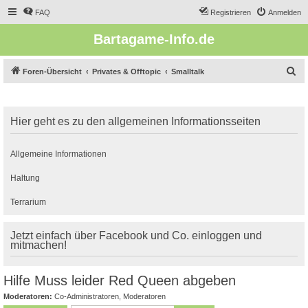
FAQ
Registrieren
Anmelden
Bartagame-Info.de
S
Foren-Übersicht
Privates & Offtopic
Smalltalk
u
c
Hier geht es zu den allgemeinen Informationsseiten
h
e
Allgemeine Informationen
Haltung
Terrarium
Jetzt einfach über Facebook und Co. einloggen und
mitmachen!
Hilfe Muss leider Red Queen abgeben
Moderatoren:
Co-Administratoren
,
Moderatoren