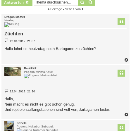
Suche
Erweiterte Suche
Antworten
4 Beiträge • Seite
1
von
1
Dragon Master
Neuling
Züchten
B
12.04.2012, 21:07
e
i
Hallo lohnt es heutzutag noch Bartagame zu züchten?
t
r
a
g
c
BartiP+P
Pogona Minima Adult
B
12.04.2012, 21:30
e
i
Hallo,
t
Nein macht es nicht es gibt schon genug.
r
a
Und reptielenauffangstationen sind voll von,Bartagamen leider.
g
c
Schelli
Pogona Nullarbor Subadult