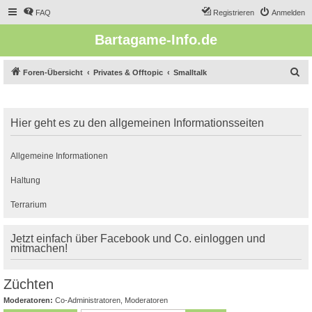
FAQ
Registrieren
Anmelden
Bartagame-Info.de
S
Foren-Übersicht
Privates & Offtopic
Smalltalk
u
c
Hier geht es zu den allgemeinen Informationsseiten
h
e
Allgemeine Informationen
Haltung
Terrarium
Jetzt einfach über Facebook und Co. einloggen und
mitmachen!
Züchten
Moderatoren:
Co-Administratoren
,
Moderatoren