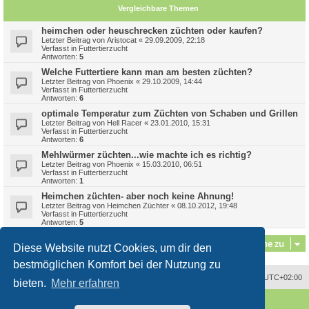
Vergleichbare Themen
heimchen oder heuschrecken züchten oder kaufen?
Letzter Beitrag von
Aristocat
«
29.09.2009, 22:18
Verfasst in
Futtertierzucht
Antworten:
5
Welche Futtertiere kann man am besten züchten?
Letzter Beitrag von
Phoenix
«
29.10.2009, 14:44
Verfasst in
Futtertierzucht
Antworten:
6
optimale Temperatur zum Züchten von Schaben und Grillen
Letzter Beitrag von
Hell Racer
«
23.01.2010, 15:31
Verfasst in
Futtertierzucht
Antworten:
6
Mehlwürmer züchten...wie machte ich es richtig?
Letzter Beitrag von
Phoenix
«
15.03.2010, 06:51
Verfasst in
Futtertierzucht
Antworten:
1
Heimchen züchten- aber noch keine Ahnung!
Letzter Beitrag von
Heimchen Züchter
«
08.10.2012, 19:48
Verfasst in
Futtertierzucht
Antworten:
5
Gehe zu
Diese Website nutzt Cookies, um dir den
bestmöglichen Komfort bei der Nutzung zu
Alle Zeiten sind
UTC+02:00
bieten.
Mehr erfahren
Powered by
phpBB
® Forum Software © phpBB Limited