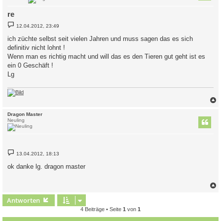
re
B
12.04.2012, 23:49
e
i
ich züchte selbst seit vielen Jahren und muss sagen das es sich
t
definitiv nicht lohnt !
r
a
Wenn man es richtig macht und will das es den Tieren gut geht ist es
g
ein 0 Geschäft !
Lg
c
Dragon Master
Neuling
B
13.04.2012, 18:13
e
i
ok danke lg. dragon master
t
r
a
g
c
Antworten
4 Beiträge • Seite
1
von
1