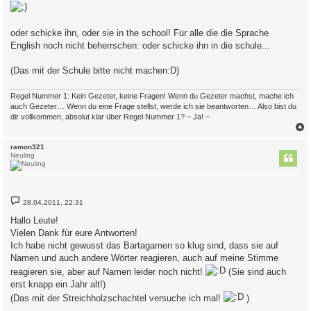
oder schicke ihn, oder sie in the school! Für alle die die Sprache
English noch nicht beherrschen: oder schicke ihn in die schule...
(Das mit der Schule bitte nicht machen:D)
Regel Nummer 1: Kein Gezeter, keine Fragen! Wenn du Gezeter machst, mache ich
auch Gezeter… Wenn du eine Frage stellst, werde ich sie beantworten… Also bist du
dir vollkommen, absolut klar über Regel Nummer 1? – Ja! –
c
ramon321
Neuling
B
28.04.2011, 22:31
e
i
Hallo Leute!
t
Vielen Dank für eure Antworten!
r
a
Ich habe nicht gewusst das Bartagamen so klug sind, dass sie auf
g
Namen und auch andere Wörter reagieren, auch auf meine Stimme
reagieren sie, aber auf Namen leider noch nicht!
(Sie sind auch
erst knapp ein Jahr alt!)
(Das mit der Streichholzschachtel versuche ich mal!
)