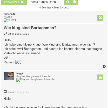
Suche
Erweiterte Suche
Antworten
4 Beiträge • Seite
1
von
1
ramon321
Neuling
Wie klug sind Bartagamen?
B
28.04.2011, 19:21
e
i
Hallo!
t
Ich habe eine kleine Frage: Wie klug sind Bartagamen eigentlich?
r
a
Ich habe zwei Bartagamen, und dachte ich könnte hier mal nachfragen.
g
Vieleicht weiss es jemand.
LG
Ramon!
c
luiggi
Pogona Henrylawsoni Juvenile
B
28.04.2011, 20:01
e
i
Hallo,
t
r
a
ich glaube eine gewisse Intiligenz haben Bartagamen schon.