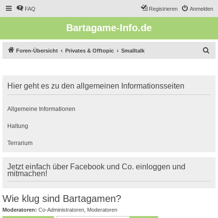
FAQ
Registrieren
Anmelden
Bartagame-Info.de
S
Foren-Übersicht
Privates & Offtopic
Smalltalk
u
c
Hier geht es zu den allgemeinen Informationsseiten
h
e
Allgemeine Informationen
Haltung
Terrarium
Jetzt einfach über Facebook und Co. einloggen und
mitmachen!
Wie klug sind Bartagamen?
Moderatoren:
Co-Administratoren
,
Moderatoren