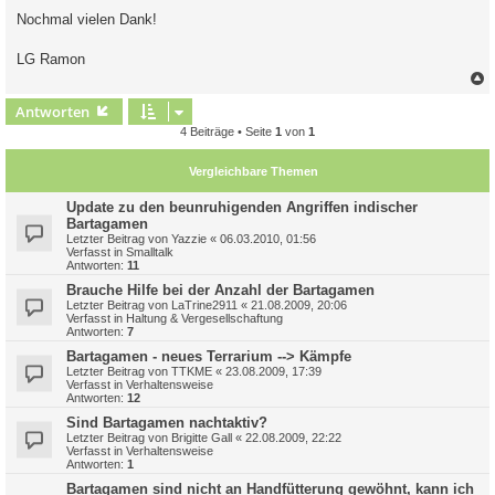
Nochmal vielen Dank!
LG Ramon
c
Antworten
4 Beiträge • Seite
1
von
1
Vergleichbare Themen
Update zu den beunruhigenden Angriffen indischer
Bartagamen
Letzter Beitrag von
Yazzie
«
06.03.2010, 01:56
Verfasst in
Smalltalk
Antworten:
11
Brauche Hilfe bei der Anzahl der Bartagamen
Letzter Beitrag von
LaTrine2911
«
21.08.2009, 20:06
Verfasst in
Haltung & Vergesellschaftung
Antworten:
7
Bartagamen - neues Terrarium --> Kämpfe
Letzter Beitrag von
TTKME
«
23.08.2009, 17:39
Verfasst in
Verhaltensweise
Antworten:
12
Sind Bartagamen nachtaktiv?
Letzter Beitrag von
Brigitte Gall
«
22.08.2009, 22:22
Verfasst in
Verhaltensweise
Antworten:
1
Bartagamen sind nicht an Handfütterung gewöhnt, kann ich