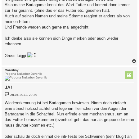
g
Also meine Bartagame kennt das Wort Futter und kommt dann immer
zur Tür gerannt. (ohne das er das Futter etc. gesehen hat).
Auch auf seinen Namen und meine Stimme reagiert er anders als von
meinen Eltern.
Und Fremde werden auch gerne mal angedroht.
Ich denke also sie können sich Dinge merken oder auch wieder
erkennen.
Gruss luiggi
c
Marciboy
Pogona Nullarbor Juvenile
JA!
B
28.04.2011, 20:39
e
i
Wiedererkennung ist bei Bartagamen bewiesen. Nimm doch einfach
t
eine streichholzschachtel und lege ein Heimchen vor den Augen der
r
a
Bartagame in die Schachtel. Nun erfinde einen mechanismus, um an
g
das Futter heranzukommen (eventuell geht das nur als gruppe oder man
muss drunter kommen etc.)
oder schau dir doch einmal die inti-Tests bei Schweinen (sehr klug!) an