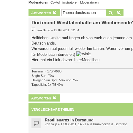
Moderatoren:
Co-Administratoren
,
Moderatoren
Suche
Erweit
Antworten
Dortmund Westfalenhalle am Wochenende
B
von
Bimo
»
12.04.2011, 12:54
e
i
Hallöchen, wollte mal fragen ob von euch auch jemand am
t
Deutschlands.
r
a
Wir werden auf jeden fall wieder hin fahren. Waren vor ein 
g
für Modellbau interresiert)
Hier mal ein Link davon:
InterModellbau
Terrarium: 170/70/80
Bright Sun: 70w
Halogen Sun Spot: 50w und 75w
Tageslicht: 2x T5 49w
Antworten
VERGLEICHBARE THEMEN
Reptilienartzt in Dortmund
von
skip
»
17.03.2011, 14:21
» in
Krankheiten & Tierärzte