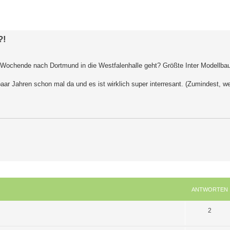
erte Suche
?!
 Wochende nach Dortmund in die Westfalenhalle geht? Größte Inter Modellb
paar Jahren schon mal da und es ist wirklich super interresant. (Zumindest, w
ANTWORTEN
A
2
n