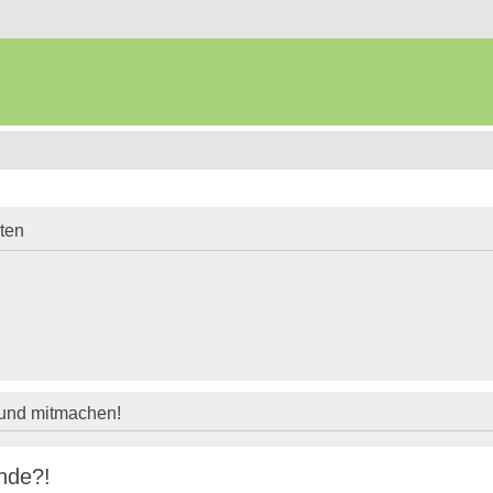
iten
 und mitmachen!
nde?!