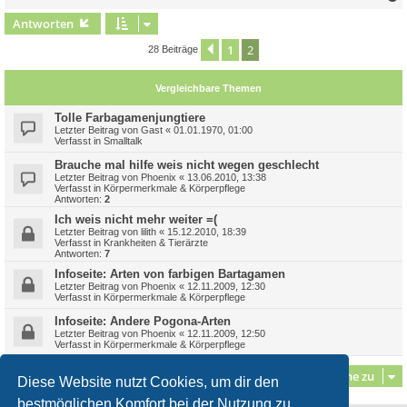
c
Antworten
1
2
Vorherige
28 Beiträge
Vergleichbare Themen
Tolle Farbagamenjungtiere
Letzter Beitrag von
Gast
«
01.01.1970, 01:00
Verfasst in
Smalltalk
Brauche mal hilfe weis nicht wegen geschlecht
Letzter Beitrag von
Phoenix
«
13.06.2010, 13:38
Verfasst in
Körpermerkmale & Körperpflege
Antworten:
2
Ich weis nicht mehr weiter =(
Letzter Beitrag von
lilith
«
15.12.2010, 18:39
Verfasst in
Krankheiten & Tierärzte
Antworten:
7
Infoseite: Arten von farbigen Bartagamen
Letzter Beitrag von
Phoenix
«
12.11.2009, 12:30
Verfasst in
Körpermerkmale & Körperpflege
Infoseite: Andere Pogona-Arten
Letzter Beitrag von
Phoenix
«
12.11.2009, 12:50
Verfasst in
Körpermerkmale & Körperpflege
Gehe zu
Diese Website nutzt Cookies, um dir den
bestmöglichen Komfort bei der Nutzung zu