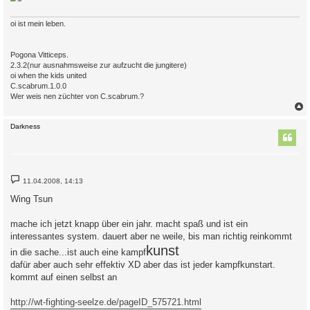
oi ist mein leben.
Pogona Vitticeps.
2.3.2(nur ausnahmsweise zur aufzucht die jungitere)
oi when the kids united
C.scabrum.1.0.0
Wer weis nen züchter von C.scabrum.?
c
Darkness
B
11.04.2008, 14:13
e
i
Wing Tsun
t
r
a
mache ich jetzt knapp über ein jahr. macht spaß und ist ein
g
interessantes system. dauert aber ne weile, bis man richtig reinkommt
kunst
in die sache...ist auch eine kampf
dafür aber auch sehr effektiv XD aber das ist jeder kampfkunstart.
kommt auf einen selbst an
http://wt-fighting-seelze.de/pageID_575721.html