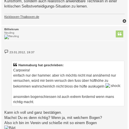
Kunstform, sondern auch realistisch anwendbare Techniken in einer
g
kritischen Selbstverteidigungs-Situation zu lernen.
Kickboxen-Thaiboxen.de
c
Billiekrum
Neuling
B
23.01.2012, 19:37
e
i
t
r
Hammaburg hat geschrieben:
a
Carpoeira!
g
einfach nur der hammer. aber ich möchts nicht mal annähernd nur
versuchen, würd mir beim versuch den fuss über hüfthöhe zu
bekommen wahrscheinlich nicht bloss die hüfte auskugeln
ansonsten bogenschiessen ist auch extrem fordernd wenn mans
richtig macht.
Kann ich voll und ganz bestätigen.
Machst Du es denn richtig? Wenn ja, mit welchem Bogen?
Also ich bin im Verein und schieße mit so einem Bogen