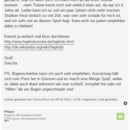
g
erinnern ... mein Trainer kennt mich seit wirklich klein auf, da war ich 4
Jahre alt. Leider kann ich es seit ein paar Jahren nicht mehr machen.
Studium frisst einfach zu viel Zeit, was sehr sehr schade für mich ist,
weil mir sehr viel an diesem Sport liegt. Kann echt nur jedem empfehlen
dabei zu bleiben!
Kannst ja einfach mal bissi durchlesen
http://www.hapkidocenter.de/hapkido.html
http://de.wikipedia.org/wiki/Hapkido
Gruß
Sascha
PS: Bogenschießen kann ich auch sehr empfehlen, Ausrüstung hält
sich vom Preis her in Grenzen und es macht eine Menge Spaß, wobei
es dabei auch drauf ankommt wie man schießt, komplett frei oder mit
"Hilfen" die am Bogen angeschraubt sind.
Zuletzt geändert von
Chaos-Drum
am 08.02.2012, 12:46, insgesamt 1-mal geändert.
c
Phipps
Pogona Henrylawsoni Adult