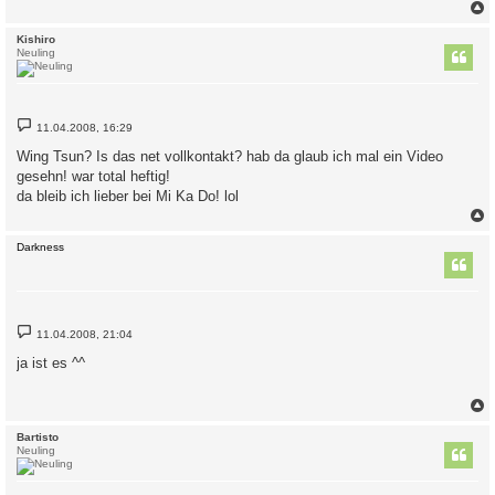
c
Kishiro
Neuling
B
11.04.2008, 16:29
e
i
Wing Tsun? Is das net vollkontakt? hab da glaub ich mal ein Video
t
gesehn! war total heftig!
r
a
da bleib ich lieber bei Mi Ka Do! lol
g
c
Darkness
B
11.04.2008, 21:04
e
i
ja ist es ^^
t
r
a
g
c
Bartisto
Neuling