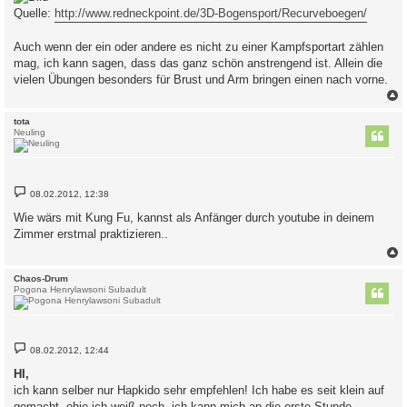
Quelle:
http://www.redneckpoint.de/3D-Bogensport/Recurveboegen/
Auch wenn der ein oder andere es nicht zu einer Kampfsportart zählen
mag, ich kann sagen, dass das ganz schön anstrengend ist. Allein die
vielen Übungen besonders für Brust und Arm bringen einen nach vorne.
c
tota
Neuling
B
08.02.2012, 12:38
e
i
Wie wärs mit Kung Fu, kannst als Anfänger durch youtube in deinem
t
Zimmer erstmal praktizieren..
r
a
g
c
Chaos-Drum
Pogona Henrylawsoni Subadult
B
08.02.2012, 12:44
e
i
HI,
t
ich kann selber nur Hapkido sehr empfehlen! Ich habe es seit klein auf
r
a
gemacht, ohje ich weiß noch, ich kann mich an die erste Stunde