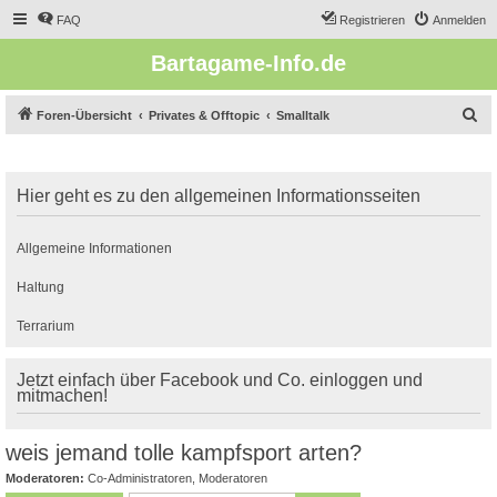
FAQ
Registrieren
Anmelden
Bartagame-Info.de
S
Foren-Übersicht
Privates & Offtopic
Smalltalk
u
c
Hier geht es zu den allgemeinen Informationsseiten
h
e
Allgemeine Informationen
Haltung
Terrarium
Jetzt einfach über Facebook und Co. einloggen und
mitmachen!
weis jemand tolle kampfsport arten?
Moderatoren:
Co-Administratoren
,
Moderatoren