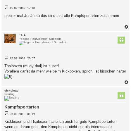
B
15.02.2009, 17:18
e
i
probier mal Jui Jutsu das sind fast alle Kampfsportarten zusammen
t
r
a
g
c
L1zA
Pogona Henrylawsoni Subadult
B
15.02.2009, 20:57
e
i
Thaiboxen (muay thai) ist super!
t
Vorallem darfst da mehr wie beim Kickboxen, sprich, ist bisschen härter
r
a
g
c
elskeletto
Neuling
Kampfsportarten
B
26.08.2010, 01:19
e
i
Kickboxen und Thaiboxen halte ich auch für gute Kampfsportarten,
t
wenn es darum geht, den Kampfsport nicht nur als interessante
r
a