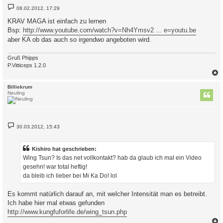
B
08.02.2012, 17:29
e
i
KRAV MAGA ist einfach zu lernen
t
Bsp:
http://www.youtube.com/watch?v=Nh4Ymsv2 ... e=youtu.be
r
a
aber KA ob das auch so irgendwo angeboten wird.
g
Gruß Phipps
P.Vitticeps 1.2.0
c
Billiekrum
Neuling
B
30.03.2012, 15:43
e
i
t
r
Kishiro hat geschrieben:
a
Wing Tsun? Is das net vollkontakt? hab da glaub ich mal ein Video
g
gesehn! war total heftig!
da bleib ich lieber bei Mi Ka Do! lol
Es kommt natürlich darauf an, mit welcher Intensität man es betreibt.
Ich habe hier mal etwas gefunden
http://www.kungfuforlife.de/wing_tsun.php