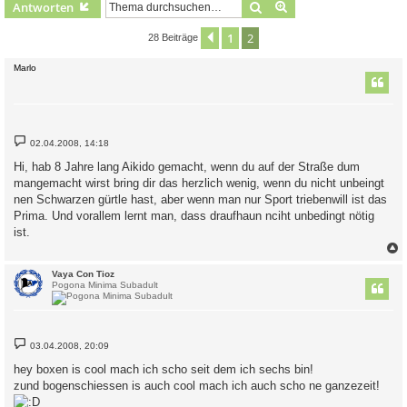
Suche
Erweiterte Suche
Antworten
1
2
Vorherige
28 Beiträge
Marlo
B
02.04.2008, 14:18
e
i
Hi, hab 8 Jahre lang Aikido gemacht, wenn du auf der Straße dum
t
mangemacht wirst bring dir das herzlich wenig, wenn du nicht unbeingt
r
a
nen Schwarzen gürtle hast, aber wenn man nur Sport triebenwill ist das
g
Prima. Und vorallem lernt man, dass draufhaun nciht unbedingt nötig
ist.
c
Vaya Con Tioz
Pogona Minima Subadult
B
03.04.2008, 20:09
e
i
hey boxen is cool mach ich scho seit dem ich sechs bin!
t
zund bogenschiessen is auch cool mach ich auch scho ne ganzezeit!
r
a
g