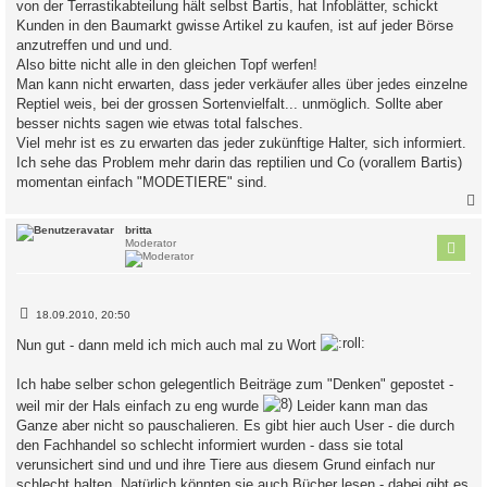
von der Terrastikabteilung hält selbst Bartis, hat Infoblätter, schickt
Kunden in den Baumarkt gwisse Artikel zu kaufen, ist auf jeder Börse
anzutreffen und und und.
Also bitte nicht alle in den gleichen Topf werfen!
Man kann nicht erwarten, dass jeder verkäufer alles über jedes einzelne
Reptiel weis, bei der grossen Sortenvielfalt... unmöglich. Sollte aber
besser nichts sagen wie etwas total falsches.
Viel mehr ist es zu erwarten das jeder zukünftige Halter, sich informiert.
Ich sehe das Problem mehr darin das reptilien und Co (vorallem Bartis)
momentan einfach "MODETIERE" sind.
c
britta
Moderator
B
18.09.2010, 20:50
e
i
Nun gut - dann meld ich mich auch mal zu Wort
t
r
a
Ich habe selber schon gelegentlich Beiträge zum "Denken" gepostet -
g
weil mir der Hals einfach zu eng wurde
Leider kann man das
Ganze aber nicht so pauschalieren. Es gibt hier auch User - die durch
den Fachhandel so schlecht informiert wurden - dass sie total
verunsichert sind und und ihre Tiere aus diesem Grund einfach nur
schlecht halten. Natürlich könnten sie auch Bücher lesen - dabei gibt es