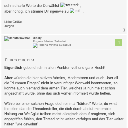
r
a
sehr scharfe Worte die Du wählst
,
g
aber richtig, ich stimme Dir irgenwie zu
,
Liebe Grüße.
Jürgen
c
Biesly
Pogona Minima Subadult
B
18.09.2010, 11:54
e
i
Eigentlich
gebe ich dir in allen Punkten voll und ganz Recht!
t
r
a
Aber
würden die hier aktiven Admins, Moderatoren und auch User all
g
die "dummen Fragen" nicht in vernünftiger Wortwahl beantworten, so
könnte auch niemand dem armen Tier, welches ja nun meist schon
angeschafft wurde, ohne das sich vorher informiert wurde helfen.
Wähle bei einer solchen Frage doch einmal "härtere" Worte, du wirst
festellen das die Threadersteller, die dich durch abolut miserable
Haltung zur Weißglut treiben meist allergisch darauf reagieren, sich
angegriffen fühlen, den Thread nciht weiter verfolgen und das Tier weiter
halten "wie gewohnt".