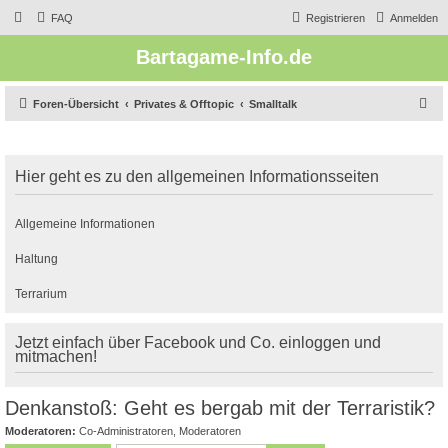
FAQ
Registrieren
Anmelden
Bartagame-Info.de
S
Foren-Übersicht
Privates & Offtopic
Smalltalk
u
c
Hier geht es zu den allgemeinen Informationsseiten
h
e
Allgemeine Informationen
Haltung
Terrarium
Jetzt einfach über Facebook und Co. einloggen und
mitmachen!
Denkanstoß: Geht es bergab mit der Terraristik?
Moderatoren:
Co-Administratoren
,
Moderatoren