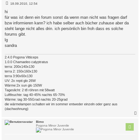
B
18.09.2010, 12:54
e
i
hi
t
für was ist denn ein forum sonst da wenn man nicht was fragen darf
r
a
bzw informieren kann? ich habe selber auch bücher zuhause aber da
g
steht lange nicht alles drin. ich persönlich bin froh dass es solche
forums gibt.
lg
sandra
2.4.0 Pogona Vitticeps
1.0.0 Chamaeleo calyptratus
terra: 200x140x130
terra 2: 150x160x130
terra 3:90x60x130
UV: 2x repti glo 26W
Wärme:2x sun glo 150W
Tageslicht: 2 t8 röhren mit 58watt
Luftfeuchte: tag 40-45% nachts 65-70%
Wärme: tag 30-55Grad nachts 20-25grad
die wärmelampen schalten wir im sommer entweder einzeln oder ganz aus
(dachwohnung)
c
Bimo
Pogona Minor Juvenile