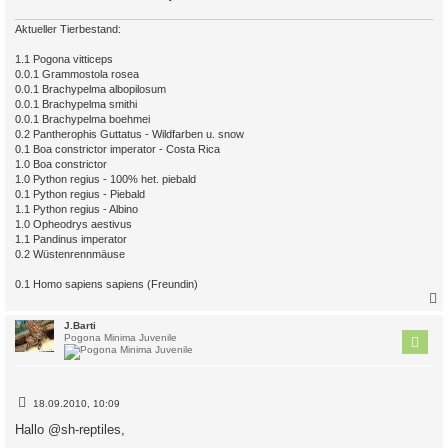
Aktueller Tierbestand:
1.1 Pogona vitticeps
0.0.1 Grammostola rosea
0.0.1 Brachypelma albopilosum
0.0.1 Brachypelma smithi
0.0.1 Brachypelma boehmei
0.2 Pantherophis Guttatus - Wildfarben u. snow
0.1 Boa constrictor imperator - Costa Rica
1.0 Boa constrictor
1.0 Python regius - 100% het. piebald
0.1 Python regius - Piebald
1.1 Python regius - Albino
1.0 Opheodrys aestivus
1.1 Pandinus imperator
0.2 Wüstenrennmäuse
0.1 Homo sapiens sapiens (Freundin)
c
J.Barti
Pogona Minima Juvenile
B
18.09.2010, 10:09
e
i
Hallo @sh-reptiles,
t