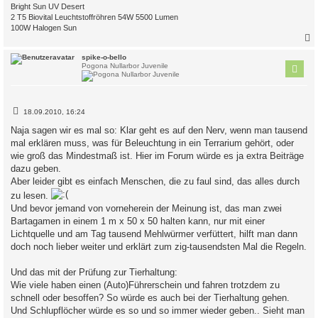
Bright Sun UV Desert
2 T5 Biovital Leuchtstoffröhren 54W 5500 Lumen
100W Halogen Sun
c
spike-o-bello
Pogona Nullarbor Juvenile
B
18.09.2010, 16:24
e
i
Naja sagen wir es mal so: Klar geht es auf den Nerv, wenn man tausend
t
mal erklären muss, was für Beleuchtung in ein Terrarium gehört, oder
r
a
wie groß das Mindestmaß ist. Hier im Forum würde es ja extra Beiträge
g
dazu geben.
Aber leider gibt es einfach Menschen, die zu faul sind, das alles durch
zu lesen.
Und bevor jemand von vorneherein der Meinung ist, das man zwei
Bartagamen in einem 1 m x 50 x 50 halten kann, nur mit einer
Lichtquelle und am Tag tausend Mehlwürmer verfüttert, hilft man dann
doch noch lieber weiter und erklärt zum zig-tausendsten Mal die Regeln.
Und das mit der Prüfung zur Tierhaltung:
Wie viele haben einen (Auto)Führerschein und fahren trotzdem zu
schnell oder besoffen? So würde es auch bei der Tierhaltung gehen.
Und Schlupflöcher würde es so und so immer wieder geben.. Sieht man