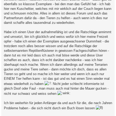
ebenfalls so klassse Exemplare - bei den man das Gefühl hat - ich hab
hier nen Kuscheltier, welches mit mir wirklich auf der Couch liegen kann
und schmusen möchte. Alles in allem ist dieses Forum und auch das
Partnerforum dafür da - den Tieren zu helfen - auch wenn ich dies nur
damit schaffe alles tausendmal zu wiederholen.
Habe ich einen User der aufnahmefähig ist und die Ratschläge annimmt
und umsetzt, bin ich glücklich und weiss wofür ich hier meine Freizeit
opfer - habe ich einen der Exemplare ausgewachsener Dummheit - die
trotzdem noch alles besser wissen und auf die Ratschläge der
selbsternannten Reptilienflüsterer in gewissen Fachgeschäften hören -
dann tut es mir leid dass ich auch mal böse werde und diese User
schaffen es auch, dass ich echt darüber nachdenke - was ich hier
überhaupt noch mache. Wenn ich dann allerdings auf meine Terrarien
gucke und meine Tiere sehen - dann möchte ich doch, dass es allen
Tieren so geht und so mache ich hier weiter und wenn ich auch nur
EINEM Tier helfen kann - ist das gut und es hat einen Sinn wieder mal
etwas wiederholt zu haben
Nicht jeder schlecht informierte ist
gleich Doof oder Faul - man muss auch mal hinter die Mauer gucken -
nicht nur schwarz und weiss sehen
Ich bin weiterhin für jeden Anfänger da und auch für die, die nach Jahren
Probleme haben - die sich nicht durch ein Buch lösen lassen