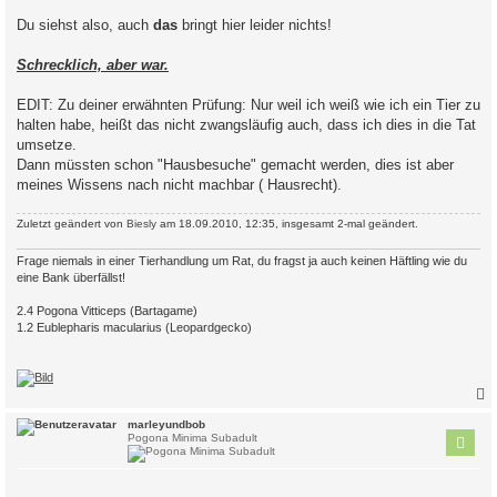
Du siehst also, auch
das
bringt hier leider nichts!
Schrecklich, aber war.
EDIT: Zu deiner erwähnten Prüfung: Nur weil ich weiß wie ich ein Tier zu
halten habe, heißt das nicht zwangsläufig auch, dass ich dies in die Tat
umsetze.
Dann müssten schon "Hausbesuche" gemacht werden, dies ist aber
meines Wissens nach nicht machbar ( Hausrecht).
Zuletzt geändert von
Biesly
am 18.09.2010, 12:35, insgesamt 2-mal geändert.
Frage niemals in einer Tierhandlung um Rat, du fragst ja auch keinen Häftling wie du
eine Bank überfällst!
2.4 Pogona Vitticeps (Bartagame)
1.2 Eublepharis macularius (Leopardgecko)
c
marleyundbob
Pogona Minima Subadult