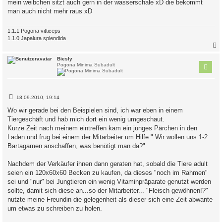
mein weibchen sitzt auch gern in der wasserschale xD die bekommt
t
man auch nicht mehr raus xD
r
a
g
1.1.1 Pogona vitticeps
1.1.0 Japalura splendida
c
Biesly
Pogona Minima Subadult
B
18.09.2010, 19:14
e
i
Wo wir gerade bei den Beispielen sind, ich war eben in einem
t
Tiergeschäft und hab mich dort ein wenig umgeschaut.
r
a
Kurze Zeit nach meinem eintreffen kam ein junges Pärchen in den
g
Laden und frug bei einem der Mitarbeiter um Hilfe " Wir wollen uns 1-2
Bartagamen anschaffen, was benötigt man da?"
Nachdem der Verkäufer ihnen dann geraten hat, sobald die Tiere adult
seien ein 120x60x60 Becken zu kaufen, da dieses "noch im Rahmen"
sei und "nur" bei Jungtieren ein wenig Vitaminpräparate genutzt werden
sollte, damit sich diese an...so der Mitarbeiter... "Fleisch gewöhnen!?"
nutzte meine Freundin die gelegenheit als dieser sich eine Zeit abwante
um etwas zu schreiben zu holen.