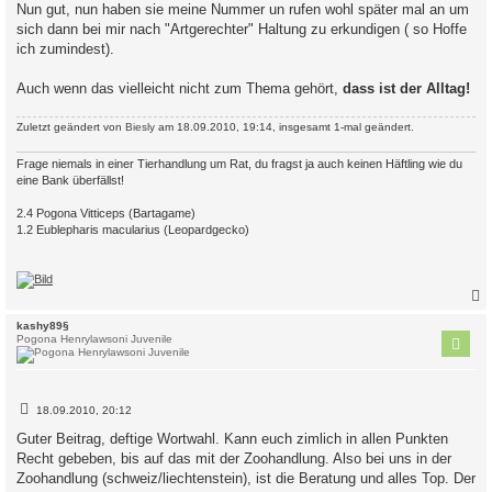
Nun gut, nun haben sie meine Nummer un rufen wohl später mal an um
sich dann bei mir nach "Artgerechter" Haltung zu erkundigen ( so Hoffe
ich zumindest).
Auch wenn das vielleicht nicht zum Thema gehört,
dass ist der Alltag!
Zuletzt geändert von
Biesly
am 18.09.2010, 19:14, insgesamt 1-mal geändert.
Frage niemals in einer Tierhandlung um Rat, du fragst ja auch keinen Häftling wie du
eine Bank überfällst!
2.4 Pogona Vitticeps (Bartagame)
1.2 Eublepharis macularius (Leopardgecko)
c
kashy89§
Pogona Henrylawsoni Juvenile
B
18.09.2010, 20:12
e
i
Guter Beitrag, deftige Wortwahl. Kann euch zimlich in allen Punkten
t
Recht gebeben, bis auf das mit der Zoohandlung. Also bei uns in der
r
a
Zoohandlung (schweiz/liechtenstein), ist die Beratung und alles Top. Der
g