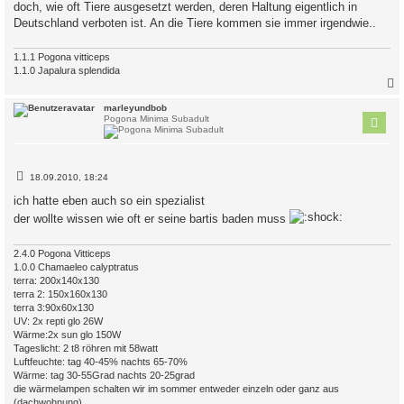
doch, wie oft Tiere ausgesetzt werden, deren Haltung eigentlich in
Deutschland verboten ist. An die Tiere kommen sie immer irgendwie..
1.1.1 Pogona vitticeps
1.1.0 Japalura splendida
c
marleyundbob
Pogona Minima Subadult
B
18.09.2010, 18:24
e
i
ich hatte eben auch so ein spezialist
t
der wollte wissen wie oft er seine bartis baden muss
r
a
g
2.4.0 Pogona Vitticeps
1.0.0 Chamaeleo calyptratus
terra: 200x140x130
terra 2: 150x160x130
terra 3:90x60x130
UV: 2x repti glo 26W
Wärme:2x sun glo 150W
Tageslicht: 2 t8 röhren mit 58watt
Luftfeuchte: tag 40-45% nachts 65-70%
Wärme: tag 30-55Grad nachts 20-25grad
die wärmelampen schalten wir im sommer entweder einzeln oder ganz aus
(dachwohnung)