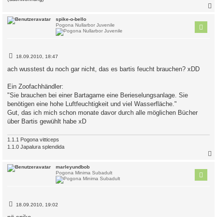
c
spike-o-bello
Pogona Nullarbor Juvenile
B
18.09.2010, 18:47
e
i
ach wusstest du noch gar nicht, das es bartis feucht brauchen? xDD
t
r
a
Ein Zoofachhändler:
g
"Sie brauchen bei einer Bartagame eine Berieselungsanlage. Sie
benötigen eine hohe Luftfeuchtigkeit und viel Wasserfläche."
Gut, das ich mich schon monate davor durch alle möglichen Bücher
über Bartis gewühlt habe xD
1.1.1 Pogona vitticeps
1.1.0 Japalura splendida
c
marleyundbob
Pogona Minima Subadult
B
18.09.2010, 19:02
e
i