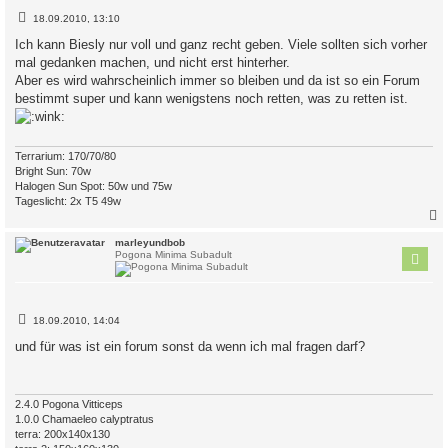
B
18.09.2010, 13:10
e
i
Ich kann Biesly nur voll und ganz recht geben. Viele sollten sich vorher
t
mal gedanken machen, und nicht erst hinterher.
r
a
Aber es wird wahrscheinlich immer so bleiben und da ist so ein Forum
g
bestimmt super und kann wenigstens noch retten, was zu retten ist.
Terrarium: 170/70/80
Bright Sun: 70w
Halogen Sun Spot: 50w und 75w
Tageslicht: 2x T5 49w
c
marleyundbob
Pogona Minima Subadult
B
18.09.2010, 14:04
e
i
und für was ist ein forum sonst da wenn ich mal fragen darf?
t
r
a
g
2.4.0 Pogona Vitticeps
1.0.0 Chamaeleo calyptratus
terra: 200x140x130