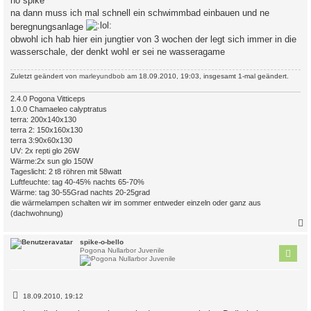
nö spike
t
na dann muss ich mal schnell ein schwimmbad einbauen und ne
r
a
beregnungsanlage
g
obwohl ich hab hier ein jungtier von 3 wochen der legt sich immer in die
wasserschale, der denkt wohl er sei ne wasseragame
Zuletzt geändert von
marleyundbob
am 18.09.2010, 19:03, insgesamt 1-mal geändert.
2.4.0 Pogona Vitticeps
1.0.0 Chamaeleo calyptratus
terra: 200x140x130
terra 2: 150x160x130
terra 3:90x60x130
UV: 2x repti glo 26W
Wärme:2x sun glo 150W
Tageslicht: 2 t8 röhren mit 58watt
Luftfeuchte: tag 40-45% nachts 65-70%
Wärme: tag 30-55Grad nachts 20-25grad
die wärmelampen schalten wir im sommer entweder einzeln oder ganz aus
(dachwohnung)
c
spike-o-bello
Pogona Nullarbor Juvenile
B
18.09.2010, 19:12
e
i