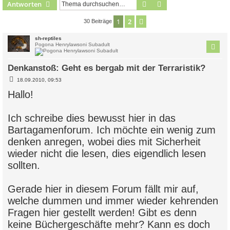
Suche
Erweiterte Suche
Antworten
1
2
Nächste
30 Beiträge
sh-reptiles
Pogona Henrylawsoni Subadult
Denkanstoß: Geht es bergab mit der Terraristik?
B
18.09.2010, 09:53
e
i
Hallo!
t
r
a
Ich schreibe dies bewusst hier in das
g
Bartagamenforum. Ich möchte ein wenig zum
denken anregen, wobei dies mit Sicherheit
wieder nicht die lesen, dies eigendlich lesen
sollten.
Gerade hier in diesem Forum fällt mir auf,
welche dummen und immer wieder kehrenden
Fragen hier gestellt werden! Gibt es denn
keine Büchergeschäfte mehr? Kann es doch